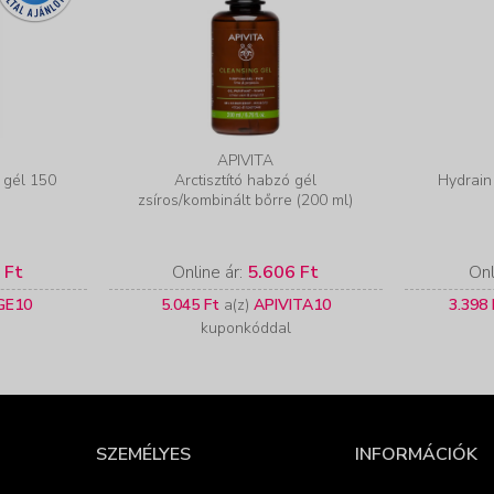
APIVITA
ó gél 150
Arctisztító habzó gél
Hydrain 
zsíros/kombinált bőrre (200 ml)
 Ft
Online ár:
5.606 Ft
Onl
GE10
5.045 Ft
a(z)
APIVITA10
3.398 
kuponkóddal
SZEMÉLYES
INFORMÁCIÓK