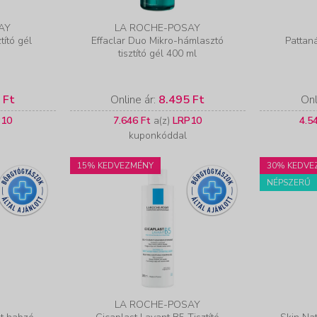
AY
LA ROCHE-POSAY
tító gél
Effaclar Duo Mikro-hámlasztó
Pattaná
tisztító gél 400 ml
 Ft
Online ár:
8.495 Ft
Onl
P10
7.646 Ft
a(z)
LRP10
4.5
kuponkóddal
15% KEDVEZMÉNY
30% KEDVE
NÉPSZERŰ
LA ROCHE-POSAY