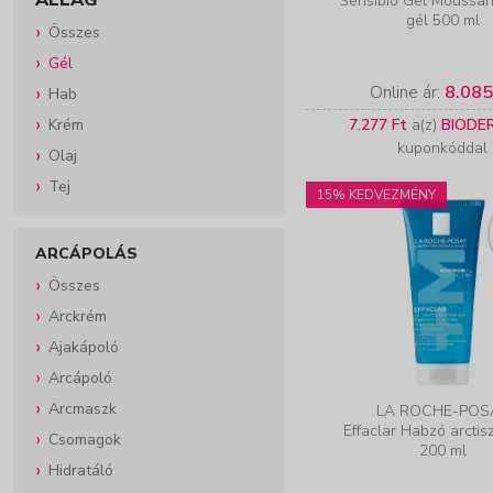
Sensibio Gel Moussan
gél 500 ml
Összes
Gél
Online ár:
8.085
Hab
Krém
7.277 Ft
a(z)
BIODE
kuponkóddal
Olaj
Tej
15% KEDVEZMÉNY
ARCÁPOLÁS
Összes
Arckrém
Ajakápoló
Arcápoló
Arcmaszk
LA ROCHE-POS
Effaclar Habzó arctisz
Csomagok
200 ml
Hidratáló