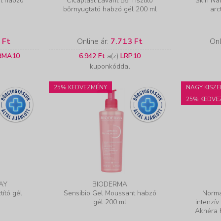
t habzó
Cicaplast Lavant B5 Tisztító
Skin Na
bőrnyugtató habzó gél 200 ml
arc
 Ft
Online ár:
7.713 Ft
Onl
RMA10
6.942 Ft
a(z)
LRP10
kuponkóddal
25% KEDVEZMÉNY
NAGY KISZE
25% KEDVE
AY
BIODERMA
tító gél
Sensibio Gel Moussant habzó
Norma
gél 200 ml
intenzív
Aknéra 