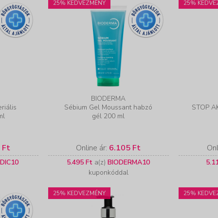
25% KEDVEZMÉNY
25% KEDVE
BIODERMA
riális
Sébium Gel Moussant habzó
STOP AKN
ml
gél 200 ml
 Ft
Online ár:
6.105 Ft
Onl
DIC10
5.495 Ft
a(z)
BIODERMA10
5.1
kuponkóddal
25% KEDVEZMÉNY
25% KEDVE