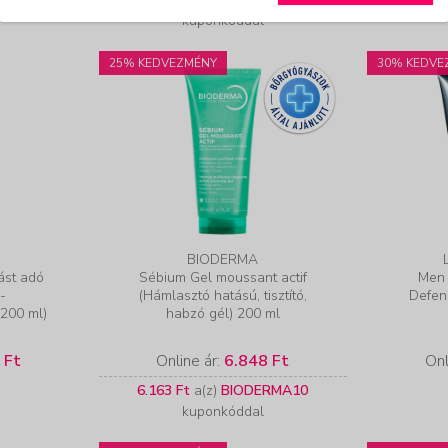
kuponkóddal
25% KEDVEZMÉNY
30% KEDVE
BIODERMA
ást adó
Sébium Gel moussant actif
Men 
C-
(Hámlasztó hatású, tisztító,
Defens
(200 ml)
habzó gél) 200 ml
 Ft
Online ár:
6.848 Ft
Onl
6.163 Ft
a(z)
BIODERMA10
kuponkóddal