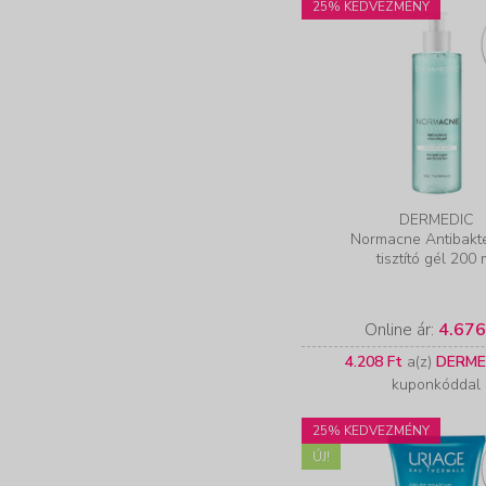
25% KEDVEZMÉNY
DERMEDIC
Normacne Antibakte
tisztító gél 200 
Online ár:
4.676
4.208 Ft
a(z)
DERME
kuponkóddal
25% KEDVEZMÉNY
ÚJ!