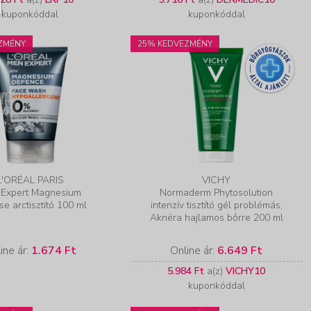
kuponkóddal
kuponkóddal
ZMÉNY
25% KEDVEZMÉNY
L'ORÉAL PARIS
VICHY
Expert Magnesium
Normaderm Phytosolution
e arctisztító 100 ml
intenzív tisztító gél problémás,
Aknéra hajlamos bőrre 200 ml
ine ár:
1.674 Ft
Online ár:
6.649 Ft
5.984 Ft
a(z)
VICHY10
kuponkóddal