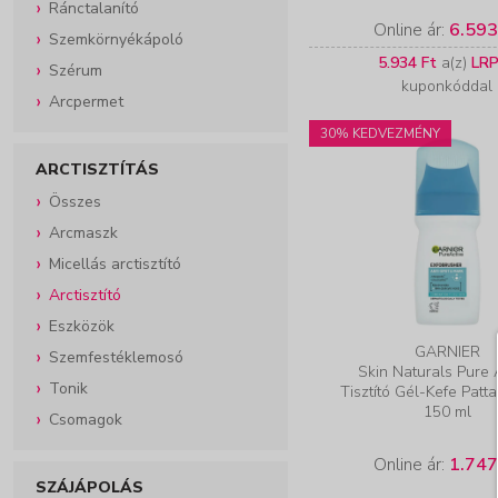
Ránctalanító
Online ár:
6.593
Szemkörnyékápoló
5.934 Ft
a(z)
LR
Szérum
kuponkóddal
Arcpermet
30% KEDVEZMÉNY
ARCTISZTÍTÁS
Összes
Arcmaszk
Micellás arctisztító
Arctisztító
Eszközök
GARNIER
Szemfestéklemosó
Skin Naturals Pure 
Tonik
Tisztító Gél-Kefe Patt
150 ml
Csomagok
Online ár:
1.747
SZÁJÁPOLÁS