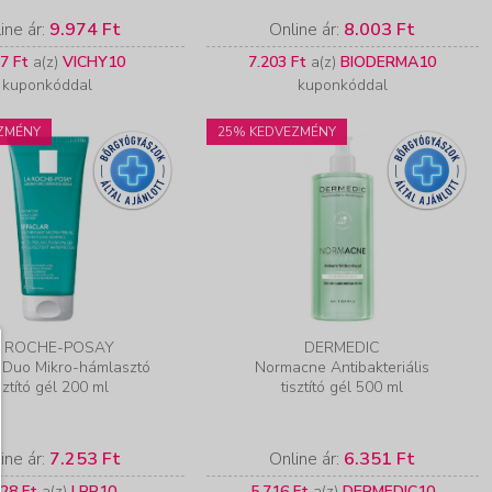
ine ár:
9.974 Ft
Online ár:
8.003 Ft
7 Ft
a(z)
VICHY10
7.203 Ft
a(z)
BIODERMA10
kuponkóddal
kuponkóddal
ZMÉNY
25% KEDVEZMÉNY
A ROCHE-POSAY
DERMEDIC
r Duo Mikro-hámlasztó
Normacne Antibakteriális
sztító gél 200 ml
tisztító gél 500 ml
ine ár:
7.253 Ft
Online ár:
6.351 Ft
528 Ft
a(z)
LRP10
5.716 Ft
a(z)
DERMEDIC10