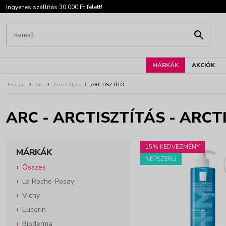
Ingyenes szállítás 30.000 Ft felett!
MÁRKÁK
AKCIÓK
Főoldal
Arc
Arctisztítás
ARCTISZTÍTÓ
ARC - ARCTISZTÍTÁS - ARCT
15% KEDVEZMÉNY
MÁRKÁK
NÉPSZERŰ
Összes
La Roche-Posay
Vichy
Eucerin
Bioderma