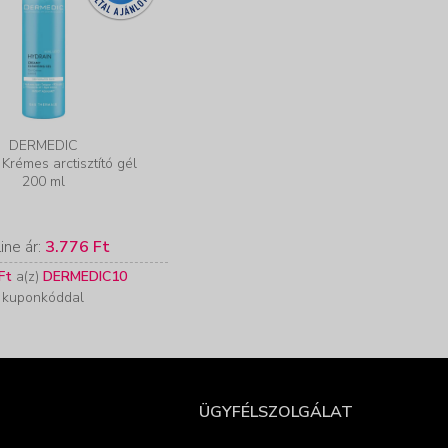
DERMEDIC
Krémes arctisztító gél
200 ml
ine ár:
3.776 Ft
Ft
a(z)
DERMEDIC10
kuponkóddal
ÜGYFÉLSZOLGÁLAT