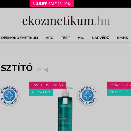
SUMMER SALE 25-40%
DERMOKOZMETIKUM
ARC
TEST
HAJ
NAPVÉDŐ
SMINK
ISZTÍTÓ
(27 db)
15% KEDVEZMÉNY
15% KEDVE
NÉPSZERŰ
NÉPSZERŰ