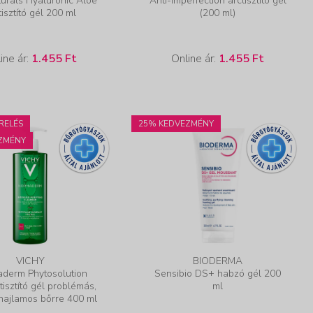
turals Hyaluronic Aloe
Anti-Imperfection arctisztító gél
tisztító gél 200 ml
(200 ml)
ine ár:
1.455 Ft
Online ár:
1.455 Ft
RELÉS
25% KEDVEZMÉNY
ZMÉNY
VICHY
BIODERMA
derm Phytosolution
Sensibio DS+ habzó gél 200
 tisztító gél problémás,
ml
hajlamos bőrre 400 ml