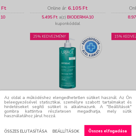
 Ft
Online ár:
6.105 Ft
Onl
P10
5.495 Ft
a(z)
BIODERMA10
8.97
kuponkóddal
25% KEDVEZMÉNY
15% KEDVE
URIAGE
L
Az oldal a működéshez elengedhetetlen sütiket használ. Az Ön
Active
HYSÉAC habzó tisztító gél
Effacla
beleegyezésével statisztikai, személyre szabott tartalmakat és
hirdetéseket segítő sütiket is alkalmazunk. A "Beállítások"
anásokra
zsíros bőrre 500 ml
ti
gombra kattintva részletesen megadhatja, mely sütik
használatához járul hozzá.
 Ft
Online ár:
7.203 Ft
Onl
Összes elfogadása
ÖSSZES ELUTASÍTÁSA
BEÁLLÍTÁSOK
6.483 Ft
a(z)
URIAGE10
6.