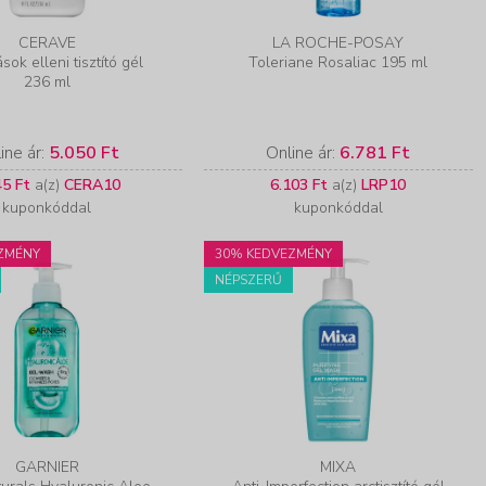
CERAVE
LA ROCHE-POSAY
sok elleni tisztító gél
Toleriane Rosaliac 195 ml
236 ml
ine ár:
5.050 Ft
Online ár:
6.781 Ft
45 Ft
a(z)
CERA10
6.103 Ft
a(z)
LRP10
kuponkóddal
kuponkóddal
ZMÉNY
30% KEDVEZMÉNY
NÉPSZERŰ
GARNIER
MIXA