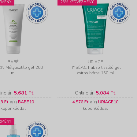
ZMÉNY
25% KEDVEZMÉNY
BABÉ
URIAGE
 Mélytisztító gél 200
HYSÉAC habzó tisztító gél
ml
zsíros bőrre 150 ml
ine ár:
5.681 Ft
Online ár:
5.084 Ft
13 Ft
a(z)
BABE10
4.576 Ft
a(z)
URIAGE10
kuponkóddal
kuponkóddal
ZMÉNY