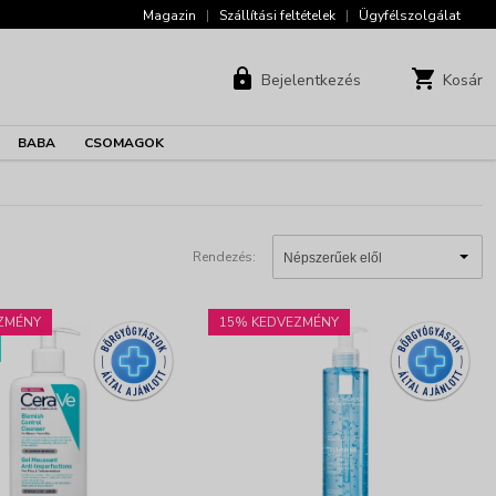
Magazin
|
Szállítási feltételek
|
Ügyfélszolgálat
Bejelentkezés
Kosár
BABA
CSOMAGOK
Rendezés:
ZMÉNY
15% KEDVEZMÉNY