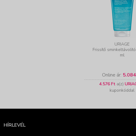
URIAGE
Frissítő sminkeltávolít
ml
Online ár:
5.084
4.576 Ft
a(z)
URIA
kuponkóddal
HÍRLEVÉL