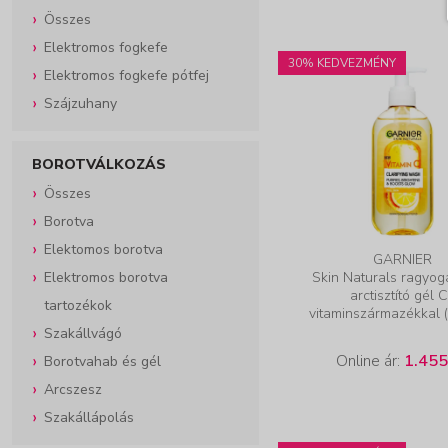
Összes
Elektromos fogkefe
30% KEDVEZMÉNY
Elektromos fogkefe pótfej
Szájzuhany
BOROTVÁLKOZÁS
Összes
Borotva
Elektomos borotva
GARNIER
Elektromos borotva
Skin Naturals ragyog
arctisztító gél 
tartozékok
vitaminszármazékkal 
Szakállvágó
Online ár:
1.455
Borotvahab és gél
Arcszesz
Szakállápolás