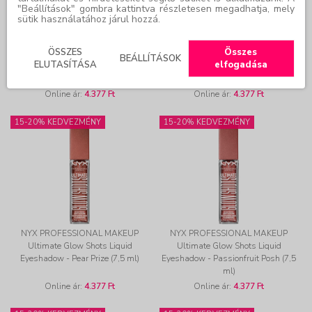
"Beállítások" gombra kattintva részletesen megadhatja, mely
sütik használatához járul hozzá.
NYX PROFESSIONAL MAKEUP
NYX PROFESSIONAL MAKEUP
ÖSSZES
Összes
Ultimate Glow Shots Liquid
Ultimate Glow Shots Liquid
BEÁLLÍTÁSOK
ELUTASÍTÁSA
elfogadása
Eyeshadow - Watermelon Wealth
Eyeshadow - Six Figs (7,5 ml)
(7,5 ml)
Online ár:
4.377 Ft
Online ár:
4.377 Ft
15-20% KEDVEZMÉNY
15-20% KEDVEZMÉNY
NYX PROFESSIONAL MAKEUP
NYX PROFESSIONAL MAKEUP
Ultimate Glow Shots Liquid
Ultimate Glow Shots Liquid
Eyeshadow - Pear Prize (7,5 ml)
Eyeshadow - Passionfruit Posh (7,5
ml)
Online ár:
4.377 Ft
Online ár:
4.377 Ft