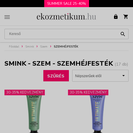
SUMMER SALE 25-40%
Főoldal
Smink
Szem
SZEMHÉJFESTÉK
SMINK - SZEM - SZEMHÉJFESTÉK
(17 db)
SZŰRÉS
30-35% KEDVEZMÉNY
30-35% KEDVEZMÉNY