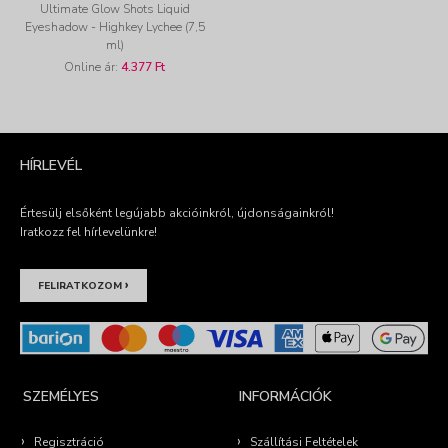
Ultimate Glow Shots Liquid
Eyeshadow - Highkey Lychee (7,5
ml)
Online ár:
4.377 Ft
HÍRLEVÉL
Értesülj elsőként legújabb akcióinkról, újdonságainkról!
Iratkozz fel hírlevelünkre!
›
FELIRATKOZOM
SZEMÉLYES
INFORMÁCIÓK
Regisztráció
Szállítási Feltételek