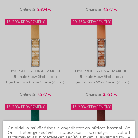
Online ár:
3.604 Ft
Online ár:
4.377 Ft
15-20% KEDVEZMÉNY
30-35% KEDVEZMÉNY
NYX PROFESSIONAL MAKEUP
NYX PROFESSIONAL MAKEUP
Ultimate Glow Shots Liquid
Ultimate Glow Shots Liquid
Eyeshadow - Glitzy Guava (7,5 ml)
Eyeshadow - Wow Cacao (7,5 ml)
Online ár:
4.377 Ft
Online ár:
2.731 Ft
15-20% KEDVEZMÉNY
15-20% KEDVEZMÉNY
Az oldal a működéshez elengedhetetlen sütiket használ. Az
Ön beleegyezésével statisztikai, személyre szabott
tartalmakat és hirdetéseket segítő sütiket is alkalmazunk. A