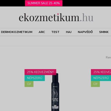
SUMMER SALE 25-40%
DERMOKOZMETIKUM
ARC
TEST
HAJ
NAPVÉDŐ
SMINK
Ren
25% KEDVEZMÉNY
25% KEDVE
NÉPSZERŰ
NÉPSZERŰ
ÚJ!
ÚJ!