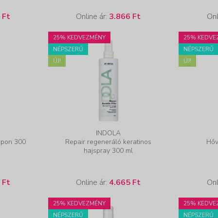
 Ft
Online ár:
3.866 Ft
Onl
25% KEDVEZMÉNY
25% KEDVE
NÉPSZERŰ
NÉPSZERŰ
ÚJ!
ÚJ!
INDOLA
mpon 300
Repair regeneráló keratinos
Hőv
hajspray 300 ml
 Ft
Online ár:
4.665 Ft
Onl
25% KEDVEZMÉNY
25% KEDVE
NÉPSZERŰ
NÉPSZERŰ