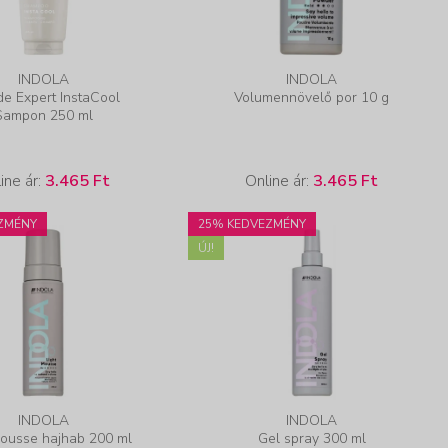
INDOLA
INDOLA
de Expert InstaCool
Volumennövelő por 10 g
Sampon 250 ml
ine ár:
3.465 Ft
Online ár:
3.465 Ft
ZMÉNY
25% KEDVEZMÉNY
ÚJ!
INDOLA
INDOLA
Mousse hajhab 200 ml
Gel spray 300 ml