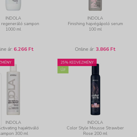
INDOLA
INDOLA
r regeneráló sampon
Finishing hajvégápoló serum
1000 ml
100 ml
ine ár:
6.266 Ft
Online ár:
3.866 Ft
ZMÉNY
25% KEDVEZMÉNY
ÚJ!
INDOLA
INDOLA
ctivating hajaktiváló
Color Style Mousse Strawber
sampon 300 ml
Rose 200 ml