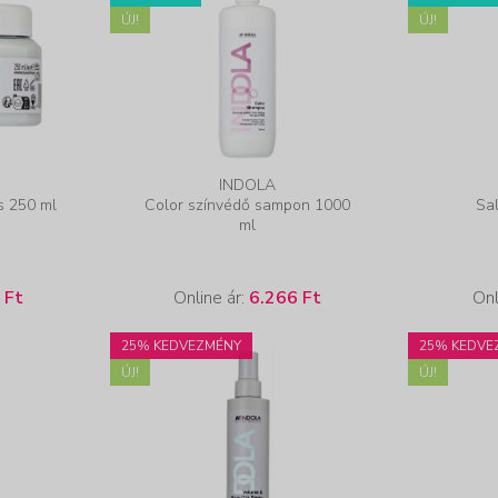
ÚJ!
ÚJ!
INDOLA
s 250 ml
Color színvédő sampon 1000
Sa
ml
 Ft
Online ár:
6.266 Ft
Onl
25% KEDVEZMÉNY
25% KEDVE
ÚJ!
ÚJ!