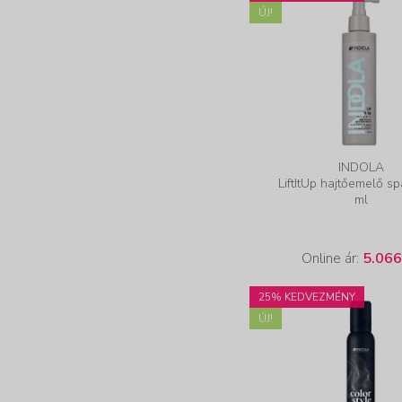
ÚJ!
INDOLA
LiftItUp hajtőemelő s
ml
Online ár:
5.066
25% KEDVEZMÉNY
ÚJ!