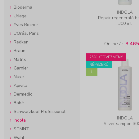
Bioderma
INDOLA
Uriage
Repair regeneráló b
300 ml
Yves Rocher
L'Oréal Paris
Redken
Online ár:
3.465
Braun
25% KEDVEZMÉNY
Matrix
NÉPSZERŰ
Garnier
ÚJ!
Nuxe
Apivita
Dermedic
Babé
Schwarzkopf Professional
INDOLA
Indola
Silver sampon 30
STMNT
Wahl