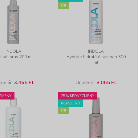
ÚJ!
INDOLA
INDOLA
lt sóspray 200 ml
Hydrate hidratáló sampon 300
ml
ine ár:
3.465 Ft
Online ár:
3.065 Ft
ZMÉNY
25% KEDVEZMÉNY
NÉPSZERŰ
ÚJ!