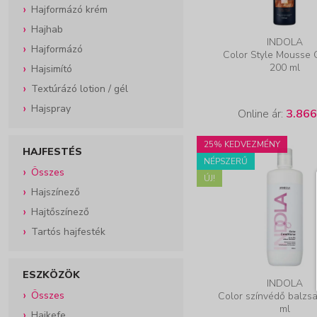
Hajformázó krém
Hajhab
INDOLA
Hajformázó
Color Style Mousse 
200 ml
Hajsimító
Textúrázó lotion / gél
Hajspray
Online ár:
3.866
25% KEDVEZMÉNY
HAJFESTÉS
NÉPSZERŰ
Összes
ÚJ!
Hajszínező
Hajtőszínező
Tartós hajfesték
ESZKÖZÖK
INDOLA
Összes
Color színvédő balzs
ml
Hajkefe