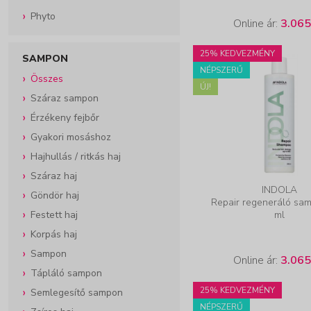
Phyto
Online ár:
3.065
25% KEDVEZMÉNY
SAMPON
NÉPSZERŰ
Összes
ÚJ!
Száraz sampon
Érzékeny fejbőr
Gyakori mosáshoz
Hajhullás / ritkás haj
Száraz haj
INDOLA
Göndör haj
Repair regeneráló sa
Festett haj
ml
Korpás haj
Sampon
Online ár:
3.065
Tápláló sampon
25% KEDVEZMÉNY
Semlegesítő sampon
NÉPSZERŰ