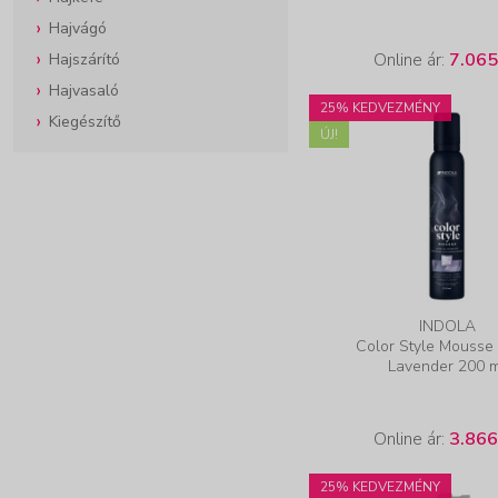
Hajvágó
Online ár:
7.065
Hajszárító
Hajvasaló
25% KEDVEZMÉNY
Kiegészítő
ÚJ!
INDOLA
Color Style Mousse 
Lavender 200 
Online ár:
3.866
25% KEDVEZMÉNY