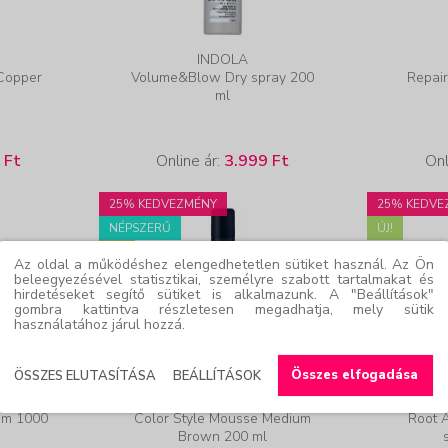
INDOLA
Copper
Volume&Blow Dry spray 200
Repai
ml
 Ft
Online ár:
3.999 Ft
Onl
25% KEDVEZMÉNY
25% KEDVE
NÉPSZERŰ
ÚJ!
ÚJ!
Az oldal a működéshez elengedhetetlen sütiket használ. Az Ön
beleegyezésével statisztikai, személyre szabott tartalmakat és
hirdetéseket segítő sütiket is alkalmazunk. A "Beállítások"
gombra kattintva részletesen megadhatja, mely sütik
használatához járul hozzá.
Összes elfogadása
ÖSSZES ELUTASÍTÁSA
BEÁLLÍTÁSOK
INDOLA
am 1000
Color Style Mousse Medium
Root A
Brown 200 ml