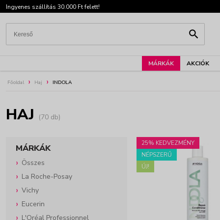
Ingyenes szállítás 30.000 Ft felett!
MÁRKÁK
AKCIÓK
Főoldal
Haj
INDOLA
HAJ
(70 db)
25% KEDVEZMÉNY
MÁRKÁK
NÉPSZERŰ
Összes
ÚJ!
La Roche-Posay
Vichy
Eucerin
L'Oréal Professionnel