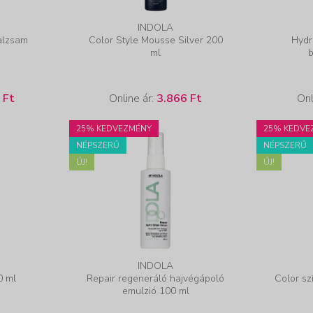
INDOLA
alzsam
Color Style Mousse Silver 200
Hydr
ml
 Ft
Online ár:
3.866 Ft
Onl
25% KEDVEZMÉNY
25% KEDVE
NÉPSZERŰ
NÉPSZERŰ
ÚJ!
ÚJ!
INDOLA
0 ml
Repair regeneráló hajvégápoló
Color s
emulzió 100 ml