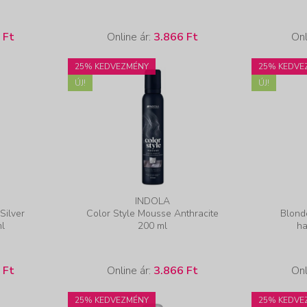
 Ft
Online ár:
3.866 Ft
Onl
25% KEDVEZMÉNY
25% KEDVE
ÚJ!
ÚJ!
INDOLA
Silver
Color Style Mousse Anthracite
Blond
ml
200 ml
ha
 Ft
Online ár:
3.866 Ft
Onl
25% KEDVEZMÉNY
25% KEDVE