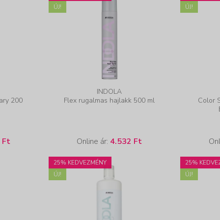
ÚJ!
ÚJ!
INDOLA
pary 200
Flex rugalmas hajlakk 500 ml
Color 
 Ft
Online ár:
4.532 Ft
Onl
25% KEDVEZMÉNY
25% KEDVE
ÚJ!
ÚJ!