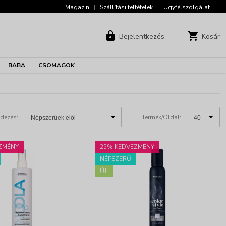
Magazin
|
Szállítási feltételek
|
Ügyfélszolgálat
Bejelentkezés
Kosár
BABA
CSOMAGOK
dezés:
Termék/Oldal:
ZMÉNY
25% KEDVEZMÉNY
NÉPSZERŰ
ÚJ!