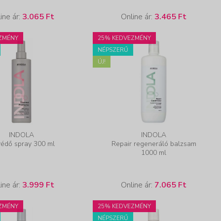
ine ár:
3.065 Ft
Online ár:
3.465 Ft
ZMÉNY
25% KEDVEZMÉNY
NÉPSZERŰ
ÚJ!
INDOLA
INDOLA
édő spray 300 ml
Repair regeneráló balzsam
1000 ml
ine ár:
3.999 Ft
Online ár:
7.065 Ft
ZMÉNY
25% KEDVEZMÉNY
NÉPSZERŰ