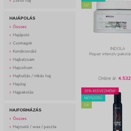
Zsíros haj
ÚJ!
HAJÁPOLÁS
Összes
Hajápoló
Csomagok
INDOLA
Kondicionáló
Repair intenzív pakolá
Hajbalzsam
Hajszérum
Hajhullás / ritkás haj
Online ár:
4.532
Hajolaj
25% KEDVEZMÉNY
Hajpakolás
NÉPSZERŰ
ÚJ!
HAJFORMÁZÁS
Összes
Hajzselé / wax / paszta