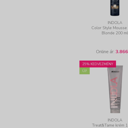
INDOLA
Color Style Mousse
Blonde 200 m
Online ár:
3.866
25% KEDVEZMÉNY
ÚJ!
INDOLA
Treat&Tame krém 1