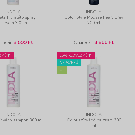
INDOLA
INDOLA
ate hidratáló spray
Color Style Mousse Pearl Grey
balzsam 300 ml
200 ml
ine ár:
3.599 Ft
Online ár:
3.866 Ft
ZMÉNY
25% KEDVEZMÉNY
NÉPSZERŰ
ÚJ!
INDOLA
INDOLA
zínvédő sampon 300 ml
Color színvédő balzsam 300
ml