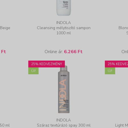
INDOLA
 Beige
Cleansing mélytiszító sampon
Blon
l
1000 ml
 Ft
Online ár:
6.266 Ft
Onl
25% KEDVEZMÉNY
25% KEDVE
ÚJ!
ÚJ!
INDOLA
50 ml
Száraz textúrázó spay 300 ml
Light 