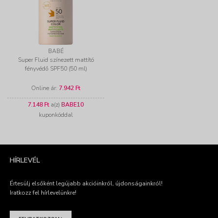
BABÉ
Super Fluid színezett mattító
fényvédő SPF50 (50 ml)
Online ár:
7.942 Ft
7.148 Ft
a(z)
BABE10
kuponkóddal
HÍRLEVÉL
Értesülj elsőként legújabb akcióinkról, újdonságainkról!
Iratkozz fel hírlevelünkre!