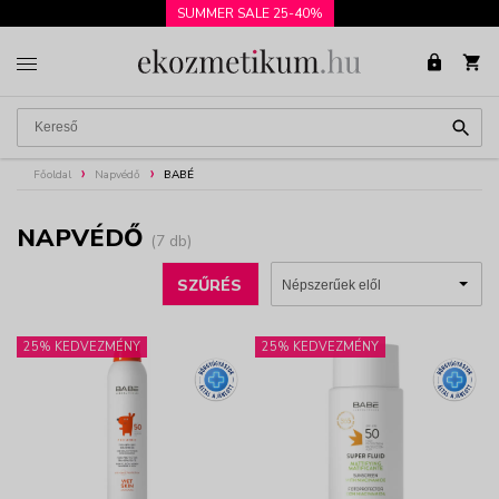
SUMMER SALE 25-40%
Főoldal
Napvédő
BABÉ
NAPVÉDŐ
(7 db)
SZŰRÉS
25% KEDVEZMÉNY
25% KEDVEZMÉNY