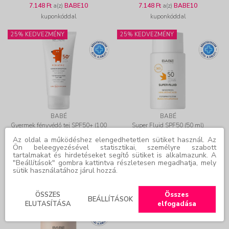
7.148 Ft
a(z)
BABE10
7.148 Ft
a(z)
BABE10
kuponkóddal
kuponkóddal
25% KEDVEZMÉNY
25% KEDVEZMÉNY
BABÉ
BABÉ
Gyermek fényvédő tej SPF50+ (100
Super Fluid SPF50 (50 ml)
ml)
Az oldal a működéshez elengedhetetlen sütiket használ. Az
Ön beleegyezésével statisztikai, személyre szabott
tartalmakat és hirdetéseket segítő sütiket is alkalmazunk. A
Online ár:
9.617 Ft
Online ár:
7.942 Ft
"Beállítások" gombra kattintva részletesen megadhatja, mely
sütik használatához járul hozzá.
8.655 Ft
a(z)
BABE10
7.148 Ft
a(z)
BABE10
kuponkóddal
kuponkóddal
ÖSSZES
Összes
BEÁLLÍTÁSOK
25% KEDVEZMÉNY
ELUTASÍTÁSA
elfogadása
ÚJ!