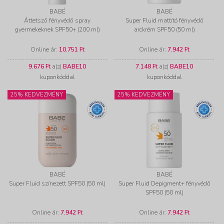
BABÉ
BABÉ
Áttetsző fényvédő spray
Super Fluid mattító fényvédő
gyermekeknek SPF50+ (200 ml)
arckrém SPF50 (50 ml)
Online ár:
10.751 Ft
Online ár:
7.942 Ft
9.676 Ft
a(z)
BABE10
7.148 Ft
a(z)
BABE10
kuponkóddal
kuponkóddal
25% KEDVEZMÉNY
25% KEDVEZMÉNY
BABÉ
BABÉ
Super Fluid színezett SPF50 (50 ml)
Super Fluid Depigment+ fényvédő
SPF50 (50 ml)
Online ár:
7.942 Ft
Online ár:
7.942 Ft