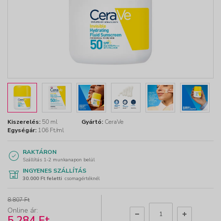
Kiszerelés:
50 ml
Gyártó:
CeraVe
Egységár:
106 Ft/ml
RAKTÁRON
Szállítás 1-2 munkanapon belül
INGYENES SZÁLLÍTÁS
30.000 Ft feletti
csomagértéknél
8.807 Ft
Online ár:
5.284 Ft