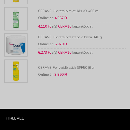
CERAVE
Hidratáló micellás víz 400 ml
Online ár:
4.567 Ft
4.110 Ft
a(z)
CERA10
kuponkóddal
CERAVE
Hidratáló testápoló krém 340 g
Online ár:
6.970 Ft
6.273 Ft
a(z)
CERA10
kuponkóddal
CERAVE
Fényvédő stick SPF50 (8 g)
Online ár:
3.590 Ft
HÍRLEVÉL