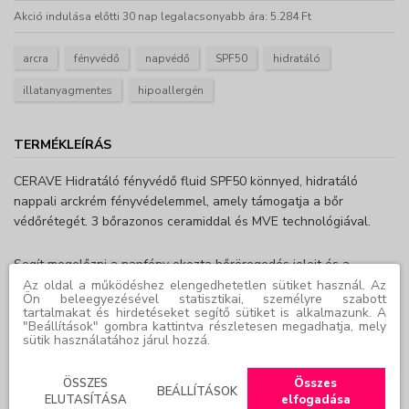
Akció indulása előtti 30 nap legalacsonyabb ára: 5.284 Ft
arcra
fényvédő
napvédő
SPF50
hidratáló
illatanyagmentes
hipoallergén
TERMÉKLEÍRÁS
CERAVE Hidratáló fényvédő fluid SPF50 könnyed, hidratáló
nappali arckrém fényvédelemmel, amely támogatja a bőr
védőrétegét. 3 bőrazonos ceramiddal és MVE technológiával.
Segít megelőzni a napfény okozta bőröregedés jeleit és a
pigmentfoltok kialakulását. Nem hagy fehér
Az oldal a működéshez elengedhetetlen sütiket használ. Az
Ön beleegyezésével statisztikai, személyre szabott
nyomot. Illatanyagmentes/ Hipoallergén/ Nem komedogén.
tartalmakat és hirdetéseket segítő sütiket is alkalmazunk. A
"Beállítások" gombra kattintva részletesen megadhatja, mely
sütik használatához járul hozzá.
Használata:
Használat előtt alaposan rázza fel, és vigyen fel bőséges
ÖSSZES
Összes
mennyiséget az optimális védelem biztosítása érdekében.
BEÁLLÍTÁSOK
ELUTASÍTÁSA
elfogadása