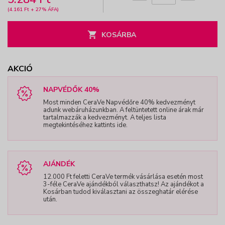
(4.161 Ft + 27% ÁFA)
KOSÁRBA
AKCIÓ
NAPVÉDŐK 40%
Most minden CeraVe Napvédőre 40% kedvezményt
adunk webáruházunkban. A feltüntetett online árak már
tartalmazzák a kedvezményt. A teljes lista
megtekintéséhez kattints ide.
AJÁNDÉK
12.000 Ft feletti CeraVe termék vásárlása esetén most
3-féle CeraVe ajándékból választhatsz! Az ajándékot a
Kosárban tudod kiválasztani az összeghatár elérése
után.