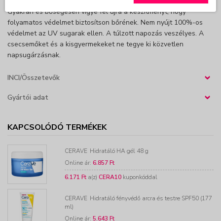
Gyakran és bőségesen vigye fel újra a készítményt, hogy
folyamatos védelmet biztosítson bőrének. Nem nyújt 100%-os
védelmet az UV sugarak ellen. A túlzott napozás veszélyes. A
csecsemőket és a kisgyermekeket ne tegye ki közvetlen
napsugárzásnak.
INCI/Összetevők
›
Gyártói adat
›
KAPCSOLÓDÓ TERMÉKEK
CERAVE
Hidratáló HA gél 48 g
Online ár:
6.857 Ft
6.171 Ft
a(z)
CERA10
kuponkóddal
CERAVE
Hidratáló fényvédő arcra és testre SPF50 (177
ml)
Online ár:
5.643 Ft