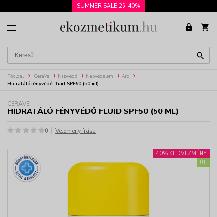
SUMMER SALE 25-40%
Főoldal
CeraVe
Napvédő
Napvédelem
Arc
Hidratáló fényvédő fluid SPF50 (50 ml)
CERAVE
HIDRATÁLÓ FÉNYVÉDŐ FLUID SPF50 (50 ML)
0
Vélemény írása
40% KEDVEZMÉNY
ÚJ!