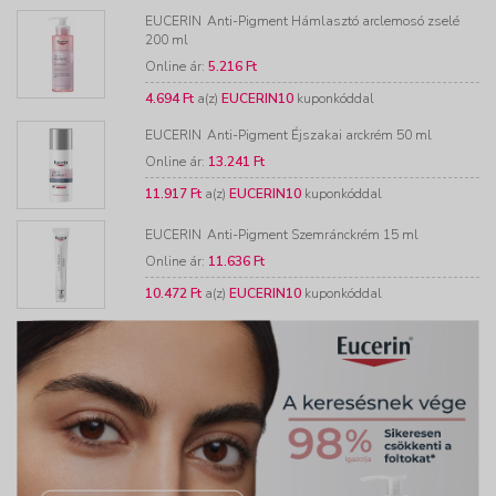
EUCERIN
Anti-Pigment Hámlasztó arclemosó zselé
200 ml
Online ár:
5.216 Ft
4.694 Ft
a(z)
EUCERIN10
kuponkóddal
EUCERIN
Anti-Pigment Éjszakai arckrém 50 ml
Online ár:
13.241 Ft
11.917 Ft
a(z)
EUCERIN10
kuponkóddal
EUCERIN
Anti-Pigment Szemránckrém 15 ml
Online ár:
11.636 Ft
10.472 Ft
a(z)
EUCERIN10
kuponkóddal