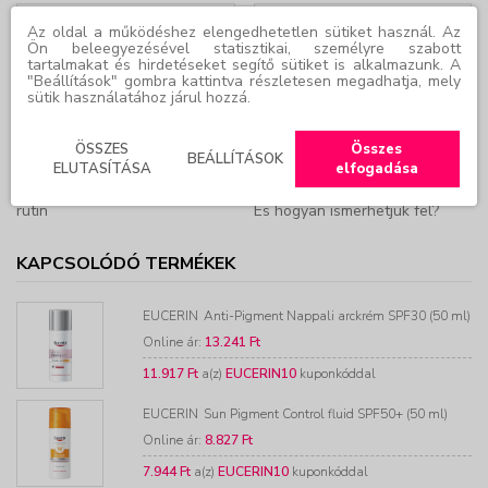
Az oldal a működéshez elengedhetetlen sütiket használ. Az
Ön beleegyezésével statisztikai, személyre szabott
tartalmakat és hirdetéseket segítő sütiket is alkalmazunk. A
"Beállítások" gombra kattintva részletesen megadhatja, mely
sütik használatához járul hozzá.
ÖSSZES
Összes
BEÁLLÍTÁSOK
ELUTASÍTÁSA
elfogadása
Anti-Pigment Pigmentfolt elleni
Hiperpigmentáció: mit jelent –
rutin
És hogyan ismerhetjük fel?
KAPCSOLÓDÓ TERMÉKEK
EUCERIN
Anti-Pigment Nappali arckrém SPF30 (50 ml)
Online ár:
13.241 Ft
11.917 Ft
a(z)
EUCERIN10
kuponkóddal
EUCERIN
Sun Pigment Control fluid SPF50+ (50 ml)
Online ár:
8.827 Ft
7.944 Ft
a(z)
EUCERIN10
kuponkóddal