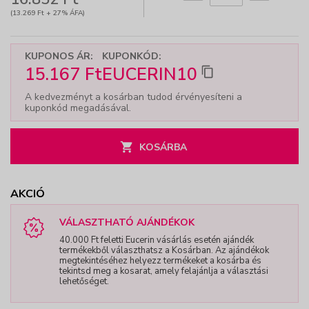
(13.269 Ft + 27% ÁFA)
KUPONOS ÁR:
KUPONKÓD:
15.167 Ft
EUCERIN10
A kedvezményt a kosárban tudod érvényesíteni a
kuponkód megadásával.
KOSÁRBA
AKCIÓ
VÁLASZTHATÓ AJÁNDÉKOK
40.000 Ft feletti Eucerin vásárlás esetén ajándék
termékekből választhatsz a Kosárban. Az ajándékok
megtekintéséhez helyezz termékeket a kosárba és
tekintsd meg a kosarat, amely felajánlja a választási
lehetőséget.