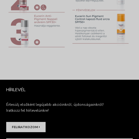
HÍRLEVÉL
Értesülj elsőként legújabb akcióinkról, újdonságainkról!
Iratkozz fel hírlevelünkre!
›
FELIRATKOZOM