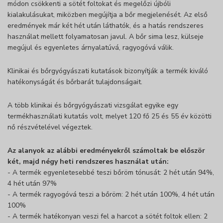
módon csökkenti a sötét foltokat és megelőzi újbóli
kialakulásukat, miközben megújítja a bőr megjelenését. Az első
eredmények már két hét után láthatók, és a hatás rendszeres
használat mellett folyamatosan javul. A bőr sima lesz, külseje
megújul és egyenletes árnyalatúvá, ragyogóvá válik.
Klinikai és bőrgyógyászati kutatások bizonyítják a termék kiváló
hatékonyságát és bőrbarát tulajdonságait.
A több klinikai és bőrgyógyászati vizsgálat egyike egy
termékhasználati kutatás volt, melyet 120 fő 25 és 55 év közötti
nő részvételével végeztek.
Az alanyok az alábbi eredményekről számoltak be először
két, majd négy heti rendszeres használat után:
- A termék egyenletesebbé teszi bőröm tónusát: 2 hét után 94%,
4 hét után 97%
- A termék ragyogóvá teszi a bőröm: 2 hét után 100%, 4 hét után
100%
- A termék hatékonyan veszi fel a harcot a sötét foltok ellen: 2