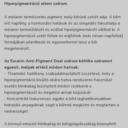
Hiperpigmentáció elleni szérum.
A melanin természetes pigment, mely bőrünk színét adja. A bőrt
érő napfény, a hormonális hatások és az öregedés fokozhatja a
melanin termelődését és ezáltal hiperpigmentációt válthat ki. A
hiperpigmentáció sötét foltok és májfoltok (más néven napfoltok)
formájában jelentkezik és egyenetlenné teszi a bőr
megjelenését.
Az Eucerin Anti-Pigment Dual szérum kétféle szérumot
egyesít, melyek eltérő módon hatnak:
- Thiamidol: hatékony, szabadalmaztatott összetevő, mely a
hiperpigmentáció kiváltó okára hatva rendszeres használat
esetén klinikailag bizonyított módon csökkenti a
hiperpigmentációt és megelőzi annak kiújulását
- Koncentrált hialuronsav: egyike a bőrt leghatékonyabban
hidratáló anyagoknak; segít a bőrnek megkötni és megtartani a
nedvességet
A könnyű emulzió klinikailag és bőrgyógyászatilag bizonyított