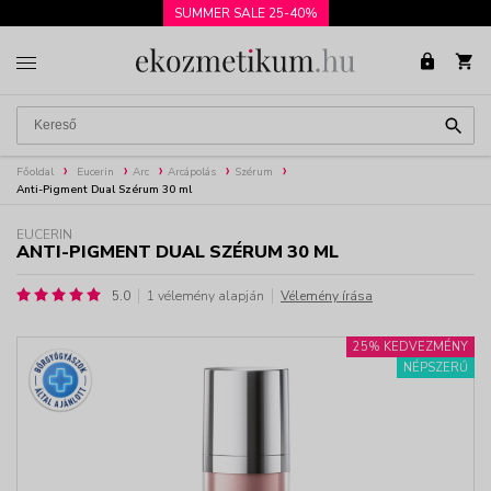
SUMMER SALE 25-40%
Főoldal
Eucerin
Arc
Arcápolás
Szérum
Anti-Pigment Dual Szérum 30 ml
EUCERIN
ANTI-PIGMENT DUAL SZÉRUM 30 ML
5.0
1 vélemény alapján
Vélemény írása
25% KEDVEZMÉNY
NÉPSZERŰ