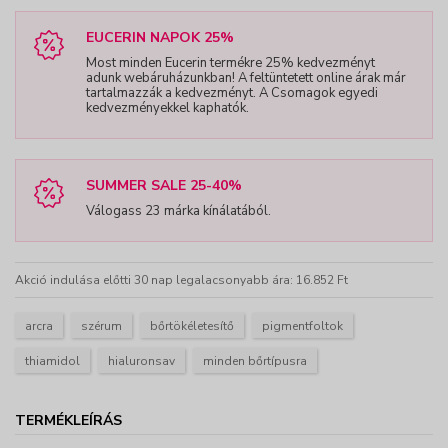
EUCERIN NAPOK 25%
Most minden Eucerin termékre 25% kedvezményt
adunk webáruházunkban! A feltüntetett online árak már
tartalmazzák a kedvezményt. A Csomagok egyedi
kedvezményekkel kaphatók.
SUMMER SALE 25-40%
Válogass 23 márka kínálatából.
Akció indulása előtti 30 nap legalacsonyabb ára: 16.852 Ft
arcra
szérum
bőrtökéletesítő
pigmentfoltok
thiamidol
hialuronsav
minden bőrtípusra
TERMÉKLEÍRÁS