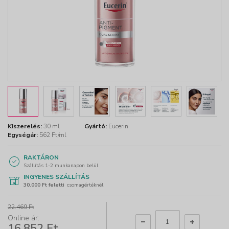
Kiszerelés:
30 ml
Gyártó:
Eucerin
Egységár:
562 Ft/ml
RAKTÁRON
Szállítás 1-2 munkanapon belül
INGYENES SZÁLLÍTÁS
30.000 Ft feletti
csomagértéknél
22.469 Ft
Online ár:
16.852 Ft