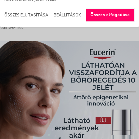
Összes elfogadása
ÖSSZES ELUTASÍTÁSA
BEÁLLÍTÁSOK
celline®-nel