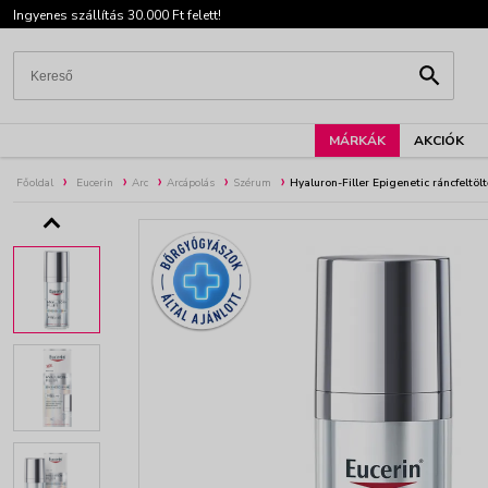
Ingyenes szállítás 30.000 Ft felett!
MÁRKÁK
AKCIÓK
Főoldal
Eucerin
Arc
Arcápolás
Szérum
Hyaluron-Filler Epigenetic ráncfeltö