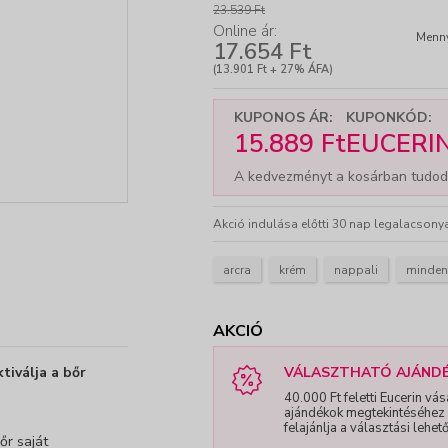
23.539 Ft
Online ár:
Menny
17.654 Ft
-
+
(13.901 Ft + 27% ÁFA)
KUPONOS ÁR:
KUPONKÓD:
15.889 Ft
EUCERI
A kedvezményt a kosárban tudod
Akció indulása előtti 30 nap legalacsony
arcra
krém
nappali
minden
AKCIÓ
tiválja a bőr
VÁLASZTHATÓ AJÁND
40.000 Ft feletti Eucerin v
ajándékok megtekintéséhez 
felajánlja a választási lehet
őr saját