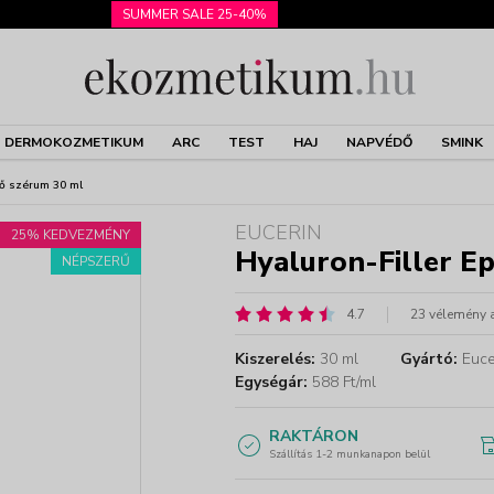
SUMMER SALE 25-40%
DERMOKOZMETIKUM
ARC
TEST
HAJ
NAPVÉDŐ
SMINK
ltő szérum 30 ml
EUCERIN
25% KEDVEZMÉNY
Hyaluron-Filler Ep
NÉPSZERŰ
4.7
23 vélemény 
Kiszerelés:
30 ml
Gyártó:
Euce
Egységár:
588 Ft/ml
RAKTÁRON
Szállítás 1-2 munkanapon belül