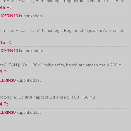
on-Filler+Elasticity Bőrtömörséget regeneráló szemránckrém 15 ml
36 Ft
UCERIN10
kuponkóddal
on-Filler+Elasticity Bőrtömörséget Regeneráló Éjszakai Arckrém 50
46 Ft
UCERIN10
kuponkóddal
toCLEAN [HYALURON] mélytisztító, habzó arclemosó zselé 200 ml
6 Ft
CERIN10
kuponkóddal
otoaging Control napozófluid arcra SPF50+ (50 ml)
4 Ft
CERIN10
kuponkóddal