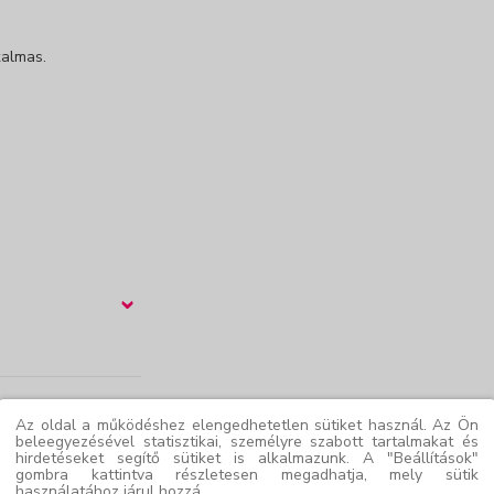
kalmas.
›
Az oldal a működéshez elengedhetetlen sütiket használ. Az Ön
beleegyezésével statisztikai, személyre szabott tartalmakat és
hirdetéseket segítő sütiket is alkalmazunk. A "Beállítások"
gombra kattintva részletesen megadhatja, mely sütik
használatához járul hozzá.