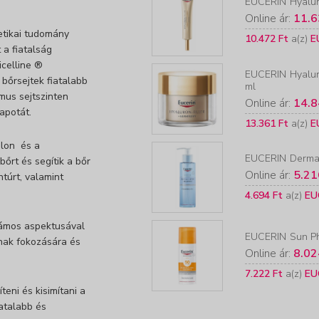
EUCERIN
Hyalur
Online ár:
11.6
etikai tudomány
10.472 Ft
a(z)
E
 a fiatalság
celline ®
EUCERIN
Hyalur
a bőrsejtek fiatalabb
ml
zmus sejtszinten
Online ár:
14.8
llapotát.
13.361 Ft
a(z)
E
olon és a
EUCERIN
Derma
őrt és segítik a bőr
Online ár:
5.21
túrt, valamint
4.694 Ft
a(z)
EU
zámos aspektusával
EUCERIN
Sun Ph
ának fokozására és
Online ár:
8.02
7.222 Ft
a(z)
EU
teni és kisimítani a
iatalabb és