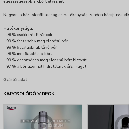
egészségesebb arcbőrt élvezhet.
Nagyon jó bőr tolerálhatóság és hatékonyság. Minden bőrtípusra al
Hatékonysága:
- 98 % csökkentett ráncok
- 99 % feszesebb megjelenésű bőr
- 98 % fiatalabbnak tűnő bőr
- 98 % megfiatalítja a bőrt
- 99 % egészséges megjelenésű bőrt biztosít
- 97 % a bőr azonnal hidratáltnak érzi magát
Gyártói adat
KAPCSOLÓDÓ VIDEÓK