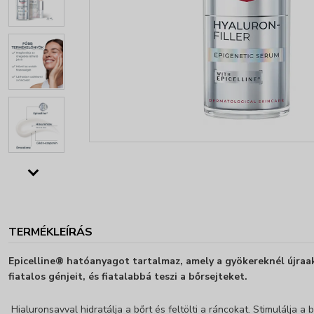
TERMÉKLEÍRÁS
Epicelline® hatóanyagot tartalmaz, amely a gyökereknél újraak
fiatalos génjeit, és fiatalabbá teszi a bőrsejteket.
Hialuronsavval hidratálja a bőrt és feltölti a ráncokat. Stimulálja a b