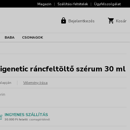
Magazin
|
Szállítási feltételek
|
Ügyfélszolgálat
Bejelentkezés
Kosár
BABA
CSOMAGOK
igenetic ráncfeltöltő szérum 30 ml
alapján
Vélemény írása
rin
INGYENES SZÁLLÍTÁS
30.000 Ft feletti
csomagértéknél