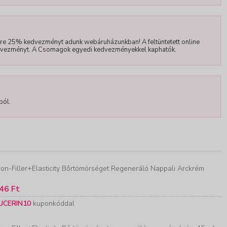
re 25% kedvezményt adunk webáruházunkban! A feltüntetett online
edvezményt. A Csomagok egyedi kedvezményekkel kaphatók.
ból.
on-Filler+Elasticity Bőrtömörséget Regeneráló Nappali Arckrém
46 Ft
UCERIN10
kuponkóddal