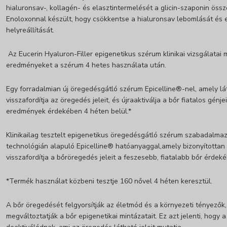
hialuronsav-, kollagén- és elasztintermelését a glicin-szaponin össz
Enoloxonnal készült, hogy csökkentse a hialuronsav lebomlását és 
helyreállítását.
Az Eucerin Hyaluron-Filler epigenetikus szérum klinikai vizsgálatai 
eredményeket a szérum 4 hetes használata után.
Egy forradalmian új öregedésgátló szérum Epicelline®-nel, amely l
visszafordítja az öregedés jeleit, és újraaktiválja a bőr fiatalos génje
eredmények érdekében 4 héten belül.*
Klinikailag tesztelt epigenetikus öregedésgátló szérum szabadalma
technológián alapuló Epicelline® hatóanyaggal,amely bizonyította
visszafordítja a bőröregedés jeleit a feszesebb, fiatalabb bőr érdek
*Termék használat közbeni tesztje 160 nővel 4 héten keresztül.
A bőr öregedését felgyorsítják az életmód és a környezeti tényezők
megváltoztatják a bőr epigenetikai mintázatait. Ez azt jelenti, hogy a