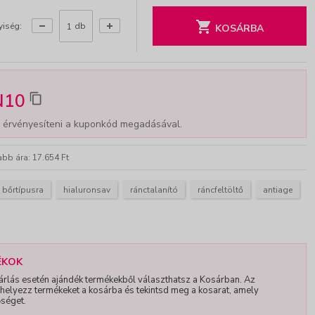
iség:
db
KOSÁRBA
N10
 érvényesíteni a kuponkód megadásával.
abb ára: 17.654 Ft
 bőrtípusra
hialuronsav
ránctalanító
ráncfeltöltő
antiage
ÉKOK
ásárlás esetén ajándék termékekből választhatsz a Kosárban. Az
helyezz termékeket a kosárba és tekintsd meg a kosarat, amely
őséget.