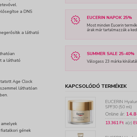
etevővel.
elősegítse a DNS
EUCERIN NAPOK 25%
Most minden Eucerin termék
árak már tartalmazzák a k
megerősítik a látható
áthatóan
SUMMER SALE 25-40%
it a látható
Válogass 23 márka kínálatá
ztatott Age Clock
KAPCSOLÓDÓ TERMÉKEK
n szemmel láthatóan
ében.
EUCERIN
Hyalur
SPF30 (50 ml)
Online ár:
14.8
13.361 Ft
a(z)
E
, amelyek
 fiatalkori gének