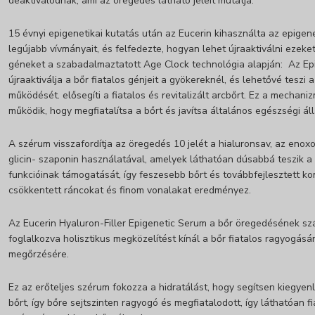
deaktiválódnak, ami az öregedés látható jeleit mutatja.
15 évnyi epigenetikai kutatás után az Eucerin kihasználta az epigen
legújabb vívmányait, és felfedezte, hogyan lehet újraaktiválni ezeket
géneket a szabadalmaztatott Age Clock technológia alapján: Az Epi
újraaktiválja a bőr fiatalos génjeit a gyökereknél, és lehetővé teszi 
működését. elősegíti a fiatalos és revitalizált arcbőrt. Ez a mechani
működik, hogy megfiatalítsa a bőrt és javítsa általános egészségi á
A szérum visszafordítja az öregedés 10 jelét a hialuronsav, az enox
glicin- szaponin használatával, amelyek láthatóan dúsabbá teszik a b
funkcióinak támogatását, így feszesebb bőrt és továbbfejlesztett kon
csökkentett ráncokat és finom vonalakat eredményez.
Az Eucerin Hyaluron-Filler Epigenetic Serum a bőr öregedésének s
foglalkozva holisztikus megközelítést kínál a bőr fiatalos ragyogás
megőrzésére.
Ez az erőteljes szérum fokozza a hidratálást, hogy segítsen kiegyenlí
bőrt, így bőre sejtszinten ragyogó és megfiatalodott, így láthatóan f