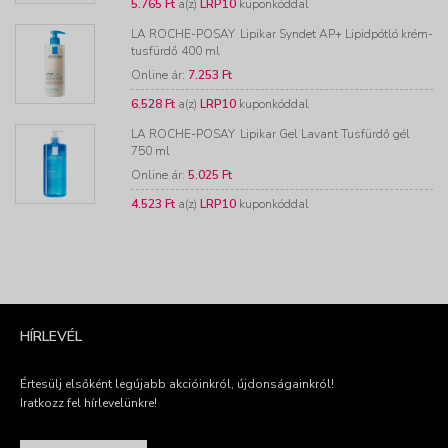
5.765 Ft
a(z)
LRP10
kuponkóddal
LA ROCHE-POSAY
Lipikar Syndet AP+ Lipidpótló krém-
tusfürdő 400 ml
Online ár:
7.253 Ft
6.528 Ft
a(z)
LRP10
kuponkóddal
LA ROCHE-POSAY
Lipikar Gel Lavant Tusfürdő gél
750 ml
Online ár:
5.025 Ft
4.523 Ft
a(z)
LRP10
kuponkóddal
HÍRLEVÉL
Értesülj elsőként legújabb akcióinkról, újdonságainkról!
Iratkozz fel hírlevelünkre!