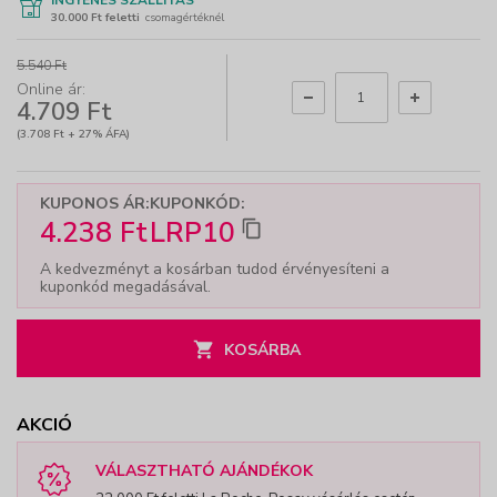
30.000 Ft feletti
csomagértéknél
5.540 Ft
Online ár:
4.709 Ft
(3.708 Ft + 27% ÁFA)
KUPONOS ÁR:
KUPONKÓD:
4.238 Ft
LRP10
A kedvezményt a kosárban tudod érvényesíteni a
kuponkód megadásával.
KOSÁRBA
AKCIÓ
VÁLASZTHATÓ AJÁNDÉKOK