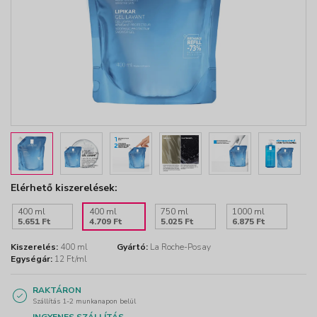
Elérhető kiszerelések:
400 ml
400 ml
750 ml
1000 ml
5.651 Ft
4.709 Ft
5.025 Ft
6.875 Ft
Kiszerelés:
400 ml
Gyártó:
La Roche-Posay
Egységár:
12 Ft/ml
RAKTÁRON
Szállítás 1-2 munkanapon belül
INGYENES SZÁLLÍTÁS