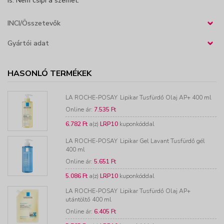
is. Nem csípi a szemet.
INCI/Összetevők
›
Gyártói adat
›
HASONLÓ TERMÉKEK
LA ROCHE-POSAY
Lipikar Tusfürdő Olaj AP+ 400 ml
Online ár:
7.535 Ft
6.782 Ft
a(z)
LRP10
kuponkóddal
LA ROCHE-POSAY
Lipikar Gel Lavant Tusfürdő gél
400 ml
Online ár:
5.651 Ft
5.086 Ft
a(z)
LRP10
kuponkóddal
LA ROCHE-POSAY
Lipikar Tusfürdő Olaj AP+
utántöltő 400 ml
Online ár:
6.405 Ft