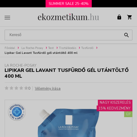
SUMMER SALE 25-40%
Főoldal
La Roche-Posay
Test
Tisztálkodás
Tusfürdő
Lipikar Gel Lavant Tusfürdő gél utántöltő 400 ml
LA ROCHE-POSAY
LIPIKAR GEL LAVANT TUSFÜRDŐ GÉL UTÁNTÖLTŐ
400 ML
0
Vélemény írása
NAGY KISZERELÉS
15% KEDVEZMÉNY
ÚJ!