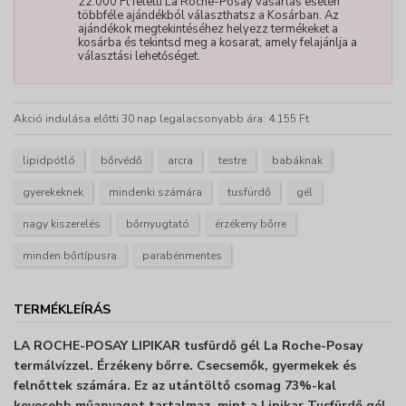
22.000 Ft feletti La Roche-Posay vásárlás esetén
többféle ajándékból választhatsz a Kosárban. Az
ajándékok megtekintéséhez helyezz termékeket a
kosárba és tekintsd meg a kosarat, amely felajánlja a
választási lehetőséget.
Akció indulása előtti 30 nap legalacsonyabb ára: 4.155 Ft
lipidpótló
bőrvédő
arcra
testre
babáknak
gyerekeknek
mindenki számára
tusfürdő
gél
nagy kiszerelés
bőrnyugtató
érzékeny bőrre
minden bőrtípusra
parabénmentes
TERMÉKLEÍRÁS
LA ROCHE-POSAY LIPIKAR tusfürdő gél La Roche-Posay
termálvízzel. Érzékeny bőrre. Csecsemők, gyermekek és
felnőttek számára. Ez az utántöltő csomag 73%-kal
kevesebb műanyagot tartalmaz, mint a Lipikar Tusfürdő gél