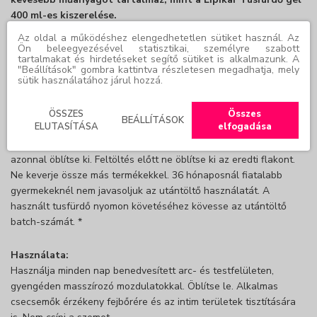
400 ml-es kiszerelése.
Az oldal a működéshez elengedhetetlen sütiket használ. Az
Ön beleegyezésével statisztikai, személyre szabott
INDIKÁCIÓ:
Gyengéden tisztítja és segít védeni az egész család
tartalmakat és hirdetéseket segítő sütiket is alkalmazunk. A
érzékeny bőrét. Megőrzi a bőr fiziológiás pH-értékét. A nyugtató
"Beállítások" gombra kattintva részletesen megadhatja, mely
hatású Niacinamide és lipidpótló shea vaj segíti a bőr barrier
sütik használatához járul hozzá.
rétegének megerősítését.
ÖSSZES
Összes
BEÁLLÍTÁSOK
ELUTASÍTÁSA
elfogadása
FIGYELEM
: Ne nyelje le. Tartsa biztonságos helyen, ahol
gyermekek felügyelet nélkül nem érhetik el. Ha szembe kerül,
azonnal öblítse ki. Feltöltés előtt ne öblítse ki az eredti flakont.
Ne keverje össze más termékekkel. 36 hónaposnál fiatalabb
gyermekeknél nem javasoljuk az utántöltő használatát. A
használt tusfürdő nyomon követéséhez kövesse az utántöltő
batch-számát. *
Használata:
Használja minden nap benedvesített arc- és testfelületen,
gyengéden masszírozó mozdulatokkal. Öblítse le. Alkalmas
csecsemők érzékeny fejbőrére és az intim területek tisztítására