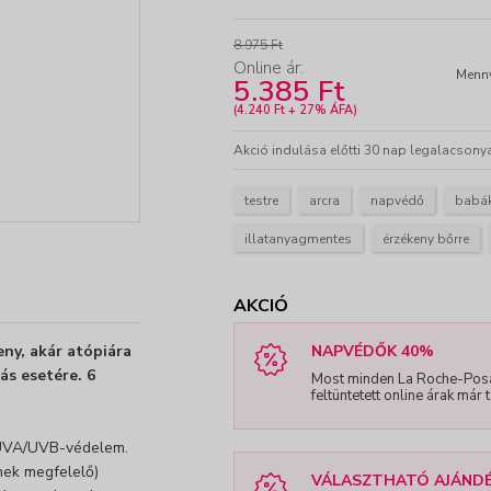
8.975 Ft
Online ár:
Menny
5.385 Ft
-
+
(4.240 Ft + 27% ÁFA)
Akció indulása előtti 30 nap legalacsonya
testre
arcra
napvédő
babá
illatanyagmentes
érzékeny bőrre
AKCIÓ
ny, akár atópiára
NAPVÉDŐK 40%
ás esetére. 6
Most minden La Roche-Pos
feltüntetett online árak már
 UVA/UVB-védelem.
nek megfelelő)
VÁLASZTHATÓ AJÁND