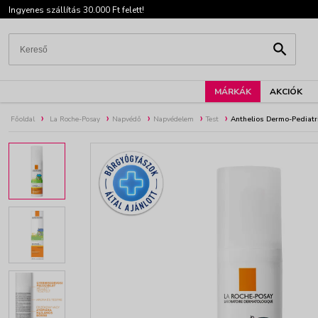
Ingyenes szállítás 30.000 Ft felett!
MÁRKÁK
AKCIÓK
Főoldal
La Roche-Posay
Napvédő
Napvédelem
Test
Anthelios Dermo-Pediatr