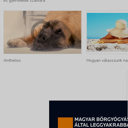
és gyermekek számára
Anthelios
Hogyan válasszunk na