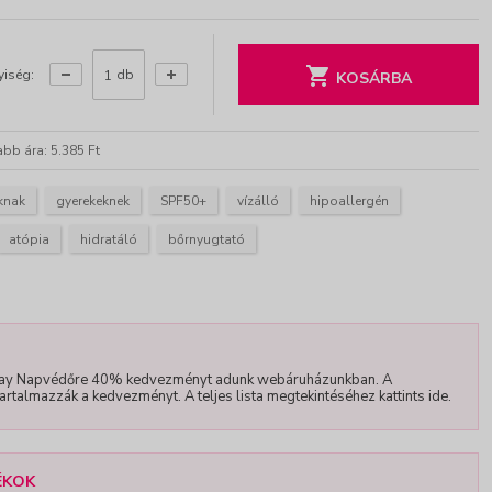
iség:
db
KOSÁRBA
bb ára: 5.385 Ft
knak
gyerekeknek
SPF50+
vízálló
hipoallergén
atópia
hidratáló
bőrnyugtató
ay Napvédőre 40% kedvezményt adunk webáruházunkban. A
 tartalmazzák a kedvezményt. A teljes lista megtekintéséhez kattints ide.
ÉKOK