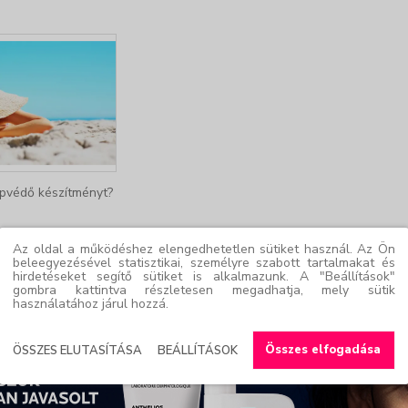
pvédő készítményt?
Az oldal a működéshez elengedhetetlen sütiket használ. Az Ön
beleegyezésével statisztikai, személyre szabott tartalmakat és
hirdetéseket segítő sütiket is alkalmazunk. A "Beállítások"
gombra kattintva részletesen megadhatja, mely sütik
használatához járul hozzá.
Összes elfogadása
ÖSSZES ELUTASÍTÁSA
BEÁLLÍTÁSOK