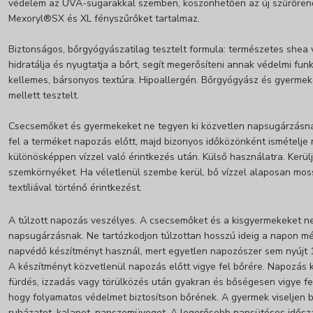
védelem az UVA-sugarakkal szemben, köszönhetően az új szűrőren
Mexoryl®SX és XL fényszűrőket tartalmaz.
Biztonságos, bőrgyógyászatilag tesztelt formula: természetes shea v
hidratálja és nyugtatja a bőrt, segít megerősíteni annak védelmi fun
kellemes, bársonyos textúra. Hipoallergén. Bőrgyógyász és gyermek
mellett tesztelt.
Csecsemőket és gyermekeket ne tegyen ki közvetlen napsugárzásn
fel a terméket napozás előtt, majd bizonyos időközönként ismételje
különösképpen vízzel való érintkezés után. Külső használatra. Kerül
szemkörnyéket. Ha véletlenül szembe kerül, bő vízzel alaposan mossa
textíliával történő érintkezést.
A túlzott napozás veszélyes. A csecsemőket és a kisgyermekeket ne
napsugárzásnak. Ne tartózkodjon túlzottan hosszú ideig a napon m
napvédő készítményt használ, mert egyetlen napozószer sem nyújt
A készítményt közvetlenül napozás előtt vigye fel bőrére. Napozás
fürdés, izzadás vagy törülközés után gyakran és bőségesen vigye fel
hogy folyamatos védelmet biztosítson bőrének. A gyermek viseljen b
ruházatot, kalapot, napszemüveget. A legerősebb napsütéses idősz