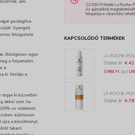
dszernek, ami
22.000 Ft feletti La Roche-
Az ajándékok megtekintéséh
felajánlja a választási lehet
ajjal gazdagítva
kcióját. Gyengéd,
orvos felügyelete
KAPCSOLÓDÓ TERMÉKEK
ak. Bőségesen vigye
LA ROCHE-POS
 meg a folyamatot,
Online ár:
4.42
je a
3.984 Ft
a(z)
LR
 ki. Kerülje a
LA ROCHE-POS
 tegye ki közvetlen
Online ár:
4.78
ég akkor sem, ha
 100%-os védelmet.
 közben, különösen
 újra a készítményt,
őrét takaró
akokban kerülje a