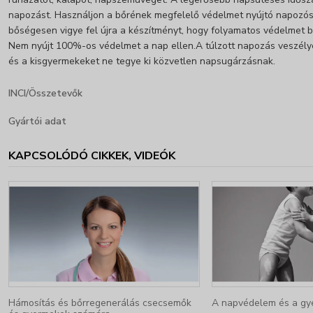
napozást. Használjon a bőrének megfelelő védelmet nyújtó napozós
bőségesen vigye fel újra a készítményt, hogy folyamatos védelmet b
Nem nyújt 100%-os védelmet a nap ellen.A túlzott napozás veszél
és a kisgyermekeket ne tegye ki közvetlen napsugárzásnak.
INCI/Összetevők
Gyártói adat
KAPCSOLÓDÓ CIKKEK, VIDEÓK
Hámosítás és bőrregenerálás csecsemők
A napvédelem és a gy