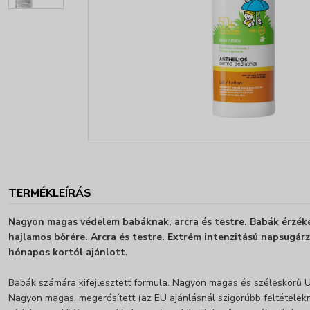
TERMÉKLEÍRÁS
Nagyon magas védelem babáknak, arcra és testre. Babák érzéke
hajlamos bőrére. Arcra és testre. Extrém intenzitású napsugárz
hónapos kortól ajánlott.
Babák számára kifejlesztett formula. Nagyon magas és széleskörű
Nagyon magas, megerősített (az EU ajánlásnál szigorúbb feltételek