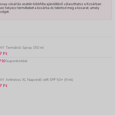
Posay vásárlás esetén többféle ajándékból választhatsz a Kosárban.
ez helyezz termékeket a kosárba és tekintsd meg a kosarat, amely
őséget.
AY
Termálvíz Spray 150 ml
7 Ft
P10
kuponkóddal
AY
Anthelios XL Napvédő stift SPF 50+ (9 ml)
7 Ft