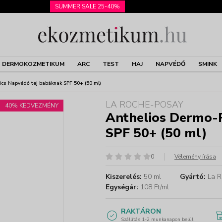
SUMMER SALE 25-40%
DERMOKOZMETIKUM
ARC
TEST
HAJ
NAPVÉDŐ
SMINK
ics Napvédő tej babáknak SPF 50+ (50 ml)
LA ROCHE-POSAY
40% KEDVEZMÉNY
Anthelios Dermo-P
SPF 50+ (50 ml)
0
Vélemény írása
Kiszerelés:
50 ml
Gyártó:
La R
Egységár:
108 Ft/ml
RAKTÁRON
Szállítás 1-2 munkanapon belül