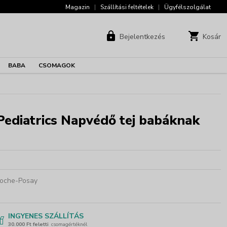
Magazin
|
Szállítási feltételek
|
Ügyfélszolgálat
Bejelentkezés
Kosár
BABA
CSOMAGOK
ediatrics Napvédő tej babáknak
oche-Posay
INGYENES SZÁLLÍTÁS
30.000 Ft feletti
csomagértéknél