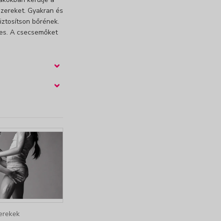
zereket. Gyakran és
iztosítson bőrének.
yes. A csecsemőket
›
›
erekek