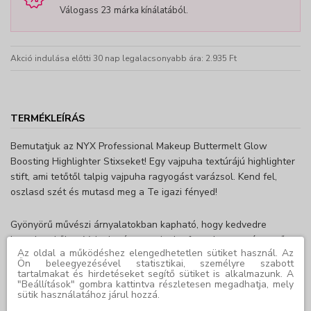
Válogass 23 márka kínálatából.
Akció indulása előtti 30 nap legalacsonyabb ára: 2.935 Ft
TERMÉKLEÍRÁS
Bemutatjuk az NYX Professional Makeup Buttermelt Glow
Boosting Highlighter Stixseket! Egy vajpuha textúrájú highlighter
stift, ami tetőtől talpig vajpuha ragyogást varázsol. Kend fel,
oszlasd szét és mutasd meg a Te igazi fényed!
Gyönyörű művészi árnyalatokban kapható, hogy kedvedre
keverhesd őket. Vajpuha érzet, vajpuha formula egy mázszerű,
Az oldal a működéshez elengedhetetlen sütiket használ. Az
fénylő ragyogással! Cupuacu- és kókuszvajjal gazdagítva, mely
Ön beleegyezésével statisztikai, személyre szabott
hidratálttá teszi az alapot a vajpuha felvitelért. Vidd fel az arc
tartalmakat és hirdetéseket segítő sütiket is alkalmazunk. A
"Beállítások" gombra kattintva részletesen megadhatja, mely
kiemelkedő pontjaira az áttetsző, üveges fényért! Rétegezd az
sütik használatához járul hozzá.
árnyalatokat a teljes arcon egy ragyogó, mázas hatásért!