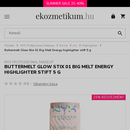
SUMMER SALE 25-40%
Főoldal
NYX Professional Makeup
Smink
Arc
Highlighter
Buttermelt Glow Stix 01 Big Melt Energy highlighter stift 5 g
NYX PROFESSIONAL MAKEUP
BUTTERMELT GLOW STIX 01 BIG MELT ENERGY
HIGHLIGHTER STIFT 5 G
0
Vélemény írása
25% KEDVEZMÉNY