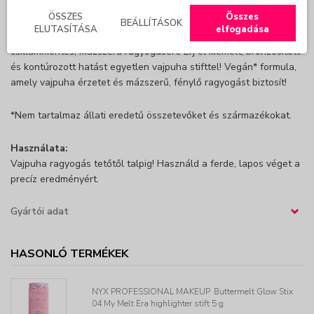
Használd a ferde végeket a pontos kiemeléshez a célzott
ÖSSZES
Összes
területeken. Vidd fel a testedre is, a kulcscsontra, karokra és
BEÁLLÍTÁSOK
ELUTASÍTÁSA
elfogadása
lábakra kontúrozás céljából. Tökéletesen beleolvad a bőrbe a
csillámmentes, mázszerű ragyogásért. Érj el kiemelt, bronzosított
és kontúrozott hatást egyetlen vajpuha stifttel! Vegán* formula,
amely vajpuha érzetet és mázszerű, fénylő ragyogást biztosít!
*Nem tartalmaz állati eredetű összetevőket és származékokat.
Használata:
Vajpuha ragyogás tetőtől talpig! Használd a ferde, lapos véget a
precíz eredményért.
Gyártói adat
›
HASONLÓ TERMÉKEK
NYX PROFESSIONAL MAKEUP
Buttermelt Glow Stix
04 My Melt Era highlighter stift 5 g