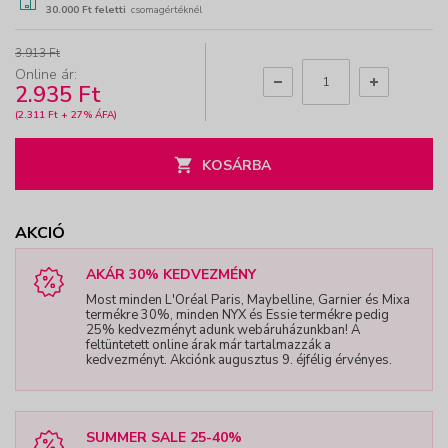
30.000 Ft feletti
csomagértéknél
3.913 Ft
Online ár:
2.935 Ft
(2.311 Ft + 27% ÁFA)
KOSÁRBA
AKCIÓ
AKÁR 30% KEDVEZMÉNY
Most minden L'Oréal Paris, Maybelline, Garnier és Mixa
termékre 30%, minden NYX és Essie termékre pedig
25% kedvezményt adunk webáruházunkban! A
feltüntetett online árak már tartalmazzák a
kedvezményt. Akciónk augusztus 9. éjfélig érvényes.
SUMMER SALE 25-40%