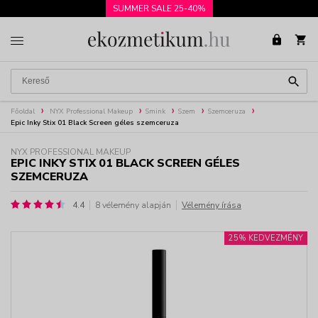
SUMMER SALE 25-40%
Főoldal
NYX Professional Makeup
Smink
Szem
Szemceruza
Epic Inky Stix 01 Black Screen géles szemceruza
NYX PROFESSIONAL MAKEUP
EPIC INKY STIX 01 BLACK SCREEN GÉLES
SZEMCERUZA
4.4
8 vélemény alapján
Vélemény írása
25% KEDVEZMÉNY