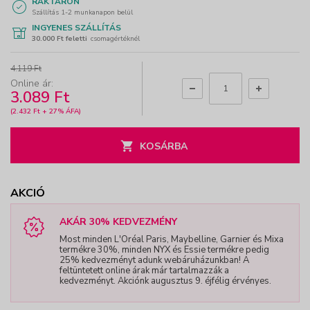
RAKTÁRON
Szállítás 1-2 munkanapon belül
INGYENES SZÁLLÍTÁS
30.000 Ft feletti
csomagértéknél
4.119 Ft
Online ár:
3.089 Ft
(2.432 Ft + 27% ÁFA)
KOSÁRBA
AKCIÓ
AKÁR 30% KEDVEZMÉNY
Most minden L'Oréal Paris, Maybelline, Garnier és Mixa
termékre 30%, minden NYX és Essie termékre pedig
25% kedvezményt adunk webáruházunkban! A
feltüntetett online árak már tartalmazzák a
kedvezményt. Akciónk augusztus 9. éjfélig érvényes.