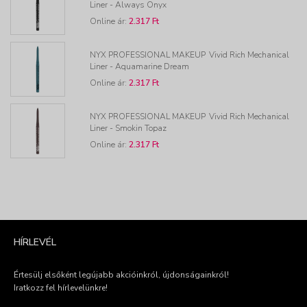
Liner - Always Onyx
Online ár:
2.317 Ft
NYX PROFESSIONAL MAKEUP
Vivid Rich Mechanical
Liner - Aquamarine Dream
Online ár:
2.317 Ft
NYX PROFESSIONAL MAKEUP
Vivid Rich Mechanical
Liner - Smokin Topaz
Online ár:
2.317 Ft
HÍRLEVÉL
Értesülj elsőként legújabb akcióinkról, újdonságainkról!
Iratkozz fel hírlevelünkre!