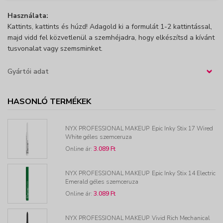
Használata:
Kattints, kattints és húzd! Adagold ki a formulát 1-2 kattintással,
majd vidd fel közvetlenül a szemhéjadra, hogy elkészítsd a kívánt
tusvonalat vagy szemsminket.
Gyártói adat
›
HASONLÓ TERMÉKEK
NYX PROFESSIONAL MAKEUP
Epic Inky Stix 17 Wired
White géles szemceruza
Online ár:
3.089 Ft
NYX PROFESSIONAL MAKEUP
Epic Inky Stix 14 Electric
Emerald géles szemceruza
Online ár:
3.089 Ft
NYX PROFESSIONAL MAKEUP
Vivid Rich Mechanical