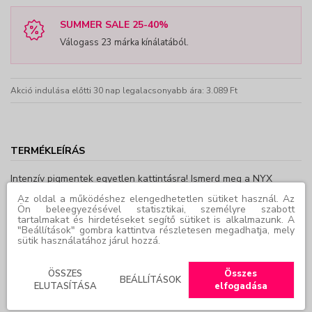
SUMMER SALE 25-40%
Válogass 23 márka kínálatából.
Akció indulása előtti 30 nap legalacsonyabb ára: 3.089 Ft
TERMÉKLEÍRÁS
Intenzív pigmentek egyetlen kattintásra! Ismerd meg a NYX
Professional Makeup Epic Inky Stix vízálló, géles formulájú
Az oldal a működéshez elengedhetetlen sütiket használ. Az
szemceruzát! Érj el hosszantartó és intenzív színt egyetlen
Ön beleegyezésével statisztikai, személyre szabott
tartalmakat és hirdetéseket segítő sütiket is alkalmazunk. A
vonással. Legkrémesebb és legpigmentáltabb szemceruzánk
"Beállítások" gombra kattintva részletesen megadhatja, mely
precíz, ferde heggyel rendelkezik, hogy könnyedén készíthess
sütik használatához járul hozzá.
vastag és vékony tusvonalakat egyaránt. Készíts többféle
sminket az egyszerű cicásra húzott tusvonaltól a merész grafikus
ÖSSZES
Összes
BEÁLLÍTÁSOK
vonalakig, ecset nélkül! A gyorsan száradó formula intenzív színt
ELUTASÍTÁSA
elfogadása
ad, amely maszat- és potyogásmentes.