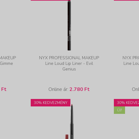
 MAKEUP
NYX PROFESSIONAL MAKEUP
NYX PR
- Gimme
Line Loud Lip Liner - Evil
Line Lou
Genius
 Ft
Online ár:
2.780 Ft
Onl
30% KEDVEZMÉNY
30% KEDVE
ÚJ!