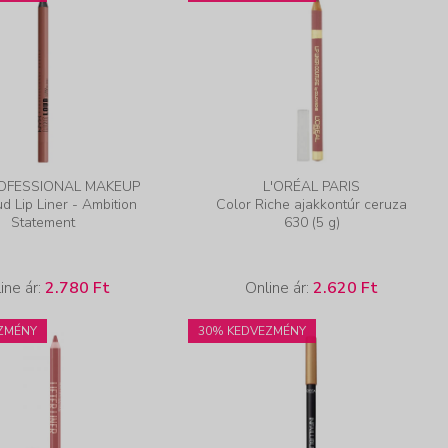
OFESSIONAL MAKEUP
L'ORÉAL PARIS
d Lip Liner - Ambition
Color Riche ajakkontúr ceruza
Statement
630 (5 g)
ine ár:
2.780 Ft
Online ár:
2.620 Ft
ZMÉNY
30% KEDVEZMÉNY