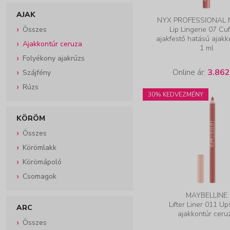
AJAK
NYX PROFESSIONAL
Összes
Lip Lingerie 07 Cu
ajakfestő hatású ajakko
Ajakkontúr ceruza
1 ml
Folyékony ajakrúzs
Online ár:
3.862
Szájfény
Rúzs
30% KEDVEZMÉNY
KÖRÖM
Összes
Körömlakk
Körömápoló
Csomagok
MAYBELLINE
Lifter Liner 011 Up
ARC
ajakkontúr ceru
Összes