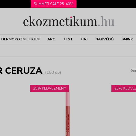
SUMMER SALE 25-40%
DERMOKOZMETIKUM
ARC
TEST
HAJ
NAPVÉDŐ
SMINK
ÚR CERUZA
Ren
(108 db)
25% KEDVEZMÉNY
25% KEDVE