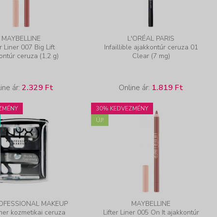
MAYBELLINE
L'ORÉAL PARIS
er Liner 007 Big Lift
Infaillible ajakkontúr ceruza 01
ontúr ceruza (1,2 g)
Clear (7 mg)
ine ár:
2.329 Ft
Online ár:
1.819 Ft
ZMÉNY
30% KEDVEZMÉNY
ÚJ!
OFESSIONAL MAKEUP
MAYBELLINE
er kozmetikai ceruza
Lifter Liner 005 On It ajakkontúr