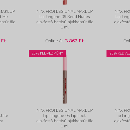
 MAKEUP
NYX PROFESSIONAL MAKEUP
NYX PR
ff Me
Lip Lingerie 09 Send Nudes
Lip Lin
ntúr filc
ajakfestő hatású ajakkontúr filc
ajakfest
1 ml
 Ft
Online ár:
3.862 Ft
Onl
25% KEDVEZMÉNY
25% KEDVE
NYX PROFESSIONAL MAKEUP
NYX PR
state
Lip Lingerie 05 Lip Lock
Lip Lin
za
ajakfestő hatású ajakkontúr filc
ajakfest
1 ml