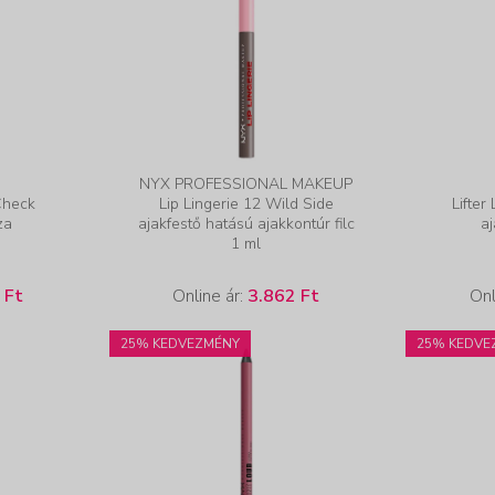
NYX PROFESSIONAL MAKEUP
 Check
Lip Lingerie 12 Wild Side
Lifter
za
ajakfestő hatású ajakkontúr filc
a
1 ml
 Ft
Online ár:
3.862 Ft
Onl
25% KEDVEZMÉNY
25% KEDVE