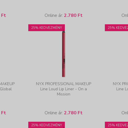
 Ft
Online ár:
2.780 Ft
Onl
25% KEDVEZMÉNY
25% KEDVE
 MAKEUP
NYX PROFESSIONAL MAKEUP
NYX PR
 Global
Line Loud Lip Liner - On a
Line L
Mission
 Ft
Online ár:
2.780 Ft
Onl
25% KEDVEZMÉNY
25% KEDVE