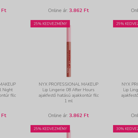
 Ft
Online ár:
3.862 Ft
Onl
25% KEDVEZMÉNY
25% KEDVE
 MAKEUP
NYX PROFESSIONAL MAKEUP
NYX PR
l Night
Lip Lingerie 08 After Hours
Lip Lin
ntúr filc
ajakfestő hatású ajakkontúr filc
ajakfest
1 ml
 Ft
Online ár:
3.862 Ft
Onl
25% KEDVEZMÉNY
30% KEDVE