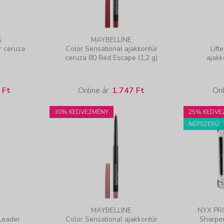
S
MAYBELLINE
r ceruza
Color Sensational ajakkontúr
Lift
ceruza 80 Red Escape (1,2 g)
ajakk
 Ft
Online ár:
1.747 Ft
Onl
30% KEDVEZMÉNY
25% KEDVE
NÉPSZERŰ
MAYBELLINE
NYX PR
 Leader
Color Sensational ajakkontúr
Sharpen