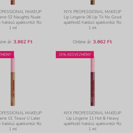
OFESSIONAL MAKEUP
NYX PROFESSIONAL MAKEUP
gerie 02 Naughty Nude
Lip Lingerie 06 Up To No Good
ő hatású ajakkontúr filc
ajakfestő hatású ajakkontúr filc
1 ml
1 ml
ine ár:
3.862 Ft
Online ár:
3.862 Ft
ZMÉNY
25% KEDVEZMÉNY
OFESSIONAL MAKEUP
NYX PROFESSIONAL MAKEUP
gerie 01 Tease U Later
Lip Lingerie 11 Hot & Heavy
ő hatású ajakkontúr filc
ajakfestő hatású ajakkontúr filc
1 ml
1 ml