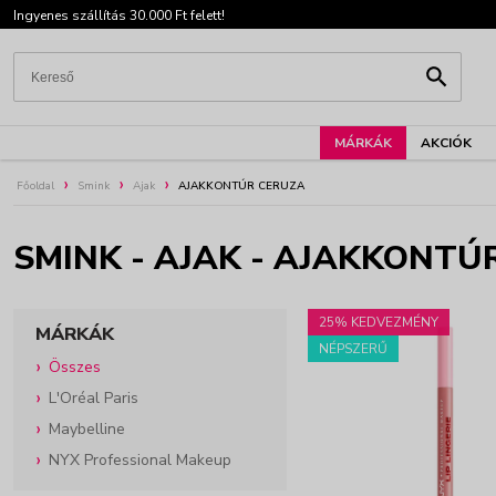
Ingyenes szállítás 30.000 Ft felett!
MÁRKÁK
AKCIÓK
Főoldal
Smink
Ajak
AJAKKONTÚR CERUZA
SMINK - AJAK - AJAKKONT
25% KEDVEZMÉNY
MÁRKÁK
NÉPSZERŰ
Összes
L'Oréal Paris
Maybelline
NYX Professional Makeup