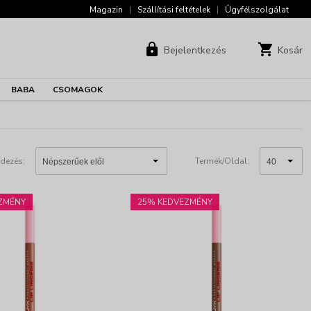
Magazin
|
Szállítási feltételek
|
Ügyfélszolgálat
Bejelentkezés
Kosár
BABA
CSOMAGOK
dezés:
Termék/Oldal:
ZMÉNY
25% KEDVEZMÉNY