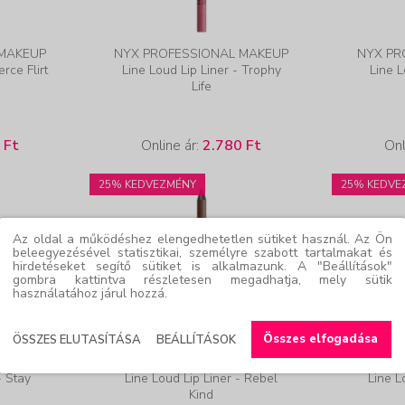
 MAKEUP
NYX PROFESSIONAL MAKEUP
NYX PR
erce Flirt
Line Loud Lip Liner - Trophy
Line L
Life
 Ft
Online ár:
2.780 Ft
Onl
25% KEDVEZMÉNY
25% KEDVE
Az oldal a működéshez elengedhetetlen sütiket használ. Az Ön
beleegyezésével statisztikai, személyre szabott tartalmakat és
hirdetéseket segítő sütiket is alkalmazunk. A "Beállítások"
gombra kattintva részletesen megadhatja, mely sütik
használatához járul hozzá.
Összes elfogadása
ÖSSZES ELUTASÍTÁSA
BEÁLLÍTÁSOK
 MAKEUP
NYX PROFESSIONAL MAKEUP
NYX PR
- Stay
Line Loud Lip Liner - Rebel
Line L
Kind