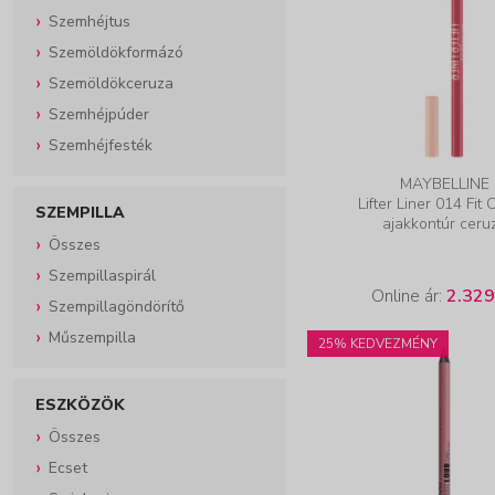
Szemhéjtus
Szemöldökformázó
Szemöldökceruza
Szemhéjpúder
Szemhéjfesték
MAYBELLINE
Lifter Liner 014 Fit
SZEMPILLA
ajakkontúr ceru
Összes
Szempillaspirál
Online ár:
2.329
Szempillagöndörítő
Műszempilla
25% KEDVEZMÉNY
ESZKÖZÖK
Összes
Ecset