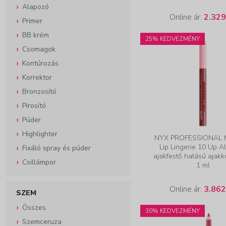
Alapozó
Online ár:
2.329
Primer
BB krém
25% KEDVEZMÉNY
Csomagok
Kontúrozás
Korrektor
Bronzosító
Pirosító
Púder
Highlighter
NYX PROFESSIONAL
Lip Lingerie 10 Up Al
Fixáló spray és púder
ajakfestő hatású ajakko
Csillámpor
1 ml
Online ár:
3.862
SZEM
Összes
30% KEDVEZMÉNY
Szemceruza