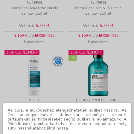
EUCERIN
EUCERIN
DermoCapillaire Extra kímélő
DermoCapillaire pH5 Kímélő
sampon 250 ml
sampon 250 ml
Online ár:
5.777 Ft
Online ár:
5.777 Ft
5.199 Ft
a(z)
EUCERIN10
5.199 Ft
a(z)
EUCERIN10
kuponkóddal
kuponkóddal
25% KEDVEZMÉNY
15% KEDVEZMÉNY
ÚJ!
VICHY
L'ORÉAL PROFESSIONNEL
Dercos Nyugtató hatású sampon
Scalp Advanced Anti-Discomfort
Az oldal a működéshez elengedhetetlen sütiket használ. Az
érzékeny fejbőrre normál vagy zsíros
Dermo-regulator fejbőrállapot
Ön beleegyezésével statisztikai, személyre szabott
hajra 200 ml
szabályozó sampon (300 ml)
tartalmakat és hirdetéseket segítő sütiket is alkalmazunk. A
Online ár:
7.146 Ft
Online ár:
7.076 Ft
"Beállítások" gombra kattintva részletesen megadhatja, mely
sütik használatához járul hozzá.
6.431 Ft
a(z)
VICHY10
6.368 Ft
a(z)
HAIR10