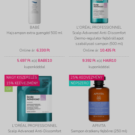
BABÉ
L'ORÉAL PROFESSIONNEL
Hajsampon extra gyengéd 500 ml
Scalp Advanced Anti-Discomfort
Dermo-regulator fejbőrállapot
szabályozó sampon (500 ml)
Online ár:
6.330 Ft
Online ár:
10.435 Ft
5.697 Ft
a(z)
BABE10
9.392 Ft
a(z)
HAIR10
kuponkóddal
kuponkóddal
NAGY KISZERELÉS
25% KEDVEZMÉNY
15% KEDVEZMÉNY
NÉPSZERŰ
ÚJ!
L'ORÉAL PROFESSIONNEL
APIVITA
Scalp Advanced Anti-Discomfort
Sampon érzékeny fejbőrre (250 ml)