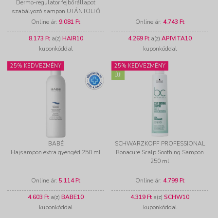
Dermo-regulator fejbőrállapot
szabályozó sampon UTÁNTÖLTŐ
(500 ml)
Online ár:
9.081 Ft
Online ár:
4.743 Ft
8.173 Ft
a(z)
HAIR10
4.269 Ft
a(z)
APIVITA10
kuponkóddal
kuponkóddal
25% KEDVEZMÉNY
25% KEDVEZMÉNY
ÚJ!
BABÉ
SCHWARZKOPF PROFESSIONAL
Hajsampon extra gyengéd 250 ml
Bonacure Scalp Soothing Sampon
250 ml
Online ár:
5.114 Ft
Online ár:
4.799 Ft
4.603 Ft
a(z)
BABE10
4.319 Ft
a(z)
SCHW10
kuponkóddal
kuponkóddal