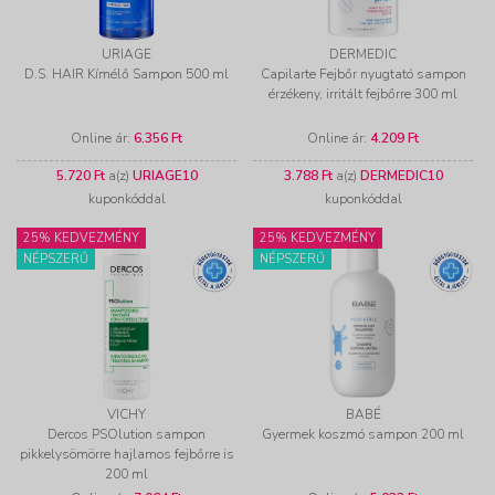
URIAGE
DERMEDIC
D.S. HAIR Kímélő Sampon 500 ml
Capilarte Fejbőr nyugtató sampon
érzékeny, irritált fejbőrre 300 ml
Online ár:
6.356 Ft
Online ár:
4.209 Ft
5.720 Ft
a(z)
URIAGE10
3.788 Ft
a(z)
DERMEDIC10
kuponkóddal
kuponkóddal
25% KEDVEZMÉNY
25% KEDVEZMÉNY
NÉPSZERŰ
NÉPSZERŰ
VICHY
BABÉ
Dercos PSOlution sampon
Gyermek koszmó sampon 200 ml
pikkelysömörre hajlamos fejbőrre is
200 ml