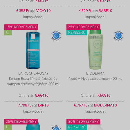
Online ár:
7.064 Ft
Online ár:
5.032 Ft
6.358 Ft
a(z)
VICHY10
4.529 Ft
a(z)
BABE10
kuponkóddal
kuponkóddal
15% KEDVEZMÉNY
25% KEDVEZMÉNY
ÚJ!
NÉPSZERŰ
LA ROCHE-POSAY
BIODERMA
Kerium Extra kímélő fiziológiás
Nodé A Nyugtató sampon 400 ml
sampon érzékeny fejbőrre 400 ml
Online ár:
8.664 Ft
Online ár:
7.508 Ft
7.798 Ft
a(z)
LRP10
6.757 Ft
a(z)
BIODERMA10
kuponkóddal
kuponkóddal
25% KEDVEZMÉNY
30% KEDVEZMÉNY
ÚJ!
NÉPSZERŰ