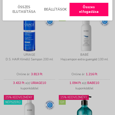
kuponkóddal
kuponkóddal
ÖSSZES
Összes
BEÁLLÍTÁSOK
ELUTASÍTÁSA
elfogadása
25% KEDVEZMÉNY
25% KEDVEZMÉNY
ÚJ!
URIAGE
BABÉ
D.S. HAIR Kímélő Sampon 200 ml
Hajsampon extra gyengéd 100 ml
Online ár:
3.813 Ft
Online ár:
1.216 Ft
3.432 Ft
a(z)
URIAGE10
1.094 Ft
a(z)
BABE10
kuponkóddal
kuponkóddal
25% KEDVEZMÉNY
15% KEDVEZMÉNY
NÉPSZERŰ
ÚJ!