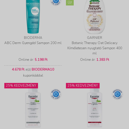
ÚJ!
BIODERMA
GARNIER
ABC Derm Gyengéd Sampon 200 ml
Botanic Therapy Oat Delicacy
Kíméletesen nyugtató Sampon 400
ml
Online ár:
5.198 Ft
Online ár:
1.383 Ft
4.678 Ft
a(z)
BIODERMA10
kuponkóddal
25% KEDVEZMÉNY
25% KEDVEZMÉNY