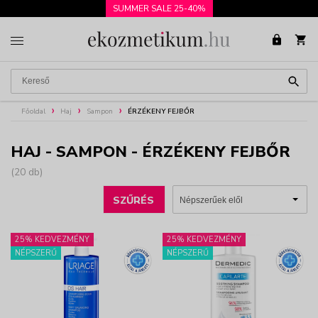
SUMMER SALE 25-40%
Főoldal
Haj
Sampon
ÉRZÉKENY FEJBŐR
HAJ - SAMPON - ÉRZÉKENY FEJBŐR
(20 db)
SZŰRÉS
25% KEDVEZMÉNY
25% KEDVEZMÉNY
NÉPSZERŰ
NÉPSZERŰ