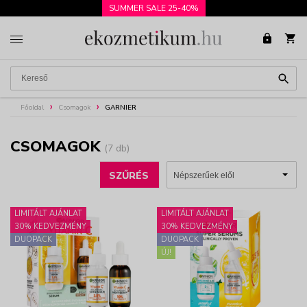
SUMMER SALE 25-40%
Főoldal
Csomagok
GARNIER
CSOMAGOK
(7 db)
SZŰRÉS
LIMITÁLT AJÁNLAT
LIMITÁLT AJÁNLAT
30% KEDVEZMÉNY
30% KEDVEZMÉNY
DUOPACK
DUOPACK
ÚJ!