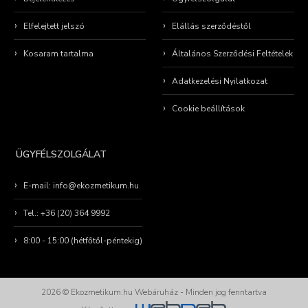
Elfelejtett jelszó
Elállás szerződéstől
Kosaram tartalma
Általános Szerződési Feltételek
Adatkezelési Nyilatkozat
Cookie beállítások
ÜGYFÉLSZOLGÁLAT
E-mail: info@ekozmetikum.hu
Tel.: +36 (20) 364 9992
8:00 - 15:00 (hétfőtől-péntekig)
2026 © Ekozmetikum.hu Webáruház - Minden jog fenntartva