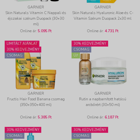
GARNIER
GARNIER
Skin Naturals Vitamin C Nappali és
Skin Naturals Hyaluronic Aloe és C-
éjszakai szérum Duopack (30+30
Vitamin Szérum Duopack 2x30 ml
ml)
Online ár:
5.095 Ft
Online ár:
4.731 Ft
LIMITÁLT AJÁNLAT
30% KEDVEZMÉNY
30% KEDVEZMÉNY
CSOMAG
CSOMAG
ÚJ!
GARNIER
GARNIER
Fructis Hair Food Banana csomag
Rutin a napbarnított hatású
(350+350+400 ml)
arcbőrért (30+50 ml)
Online ár:
5.385 Ft
Online ár:
6.187 Ft
30% KEDVEZMÉNY
30% KEDVEZMÉNY
CSOMAG
CSOMAG