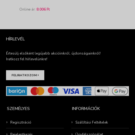
Online ár:
8.006 Ft
HÍRLEVÉL
Értesülj elsőként legújabb akcióinkról, újdonságainkról!
Iratkozz fel hírlevelünkre!
›
FELIRATKOZOM
SZEMÉLYES
INFORMÁCIÓK
Regisztráció
Szállítási Feltételek
Bejelentkezés
Ügyfélszolgálat