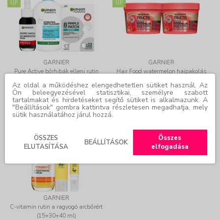
ÚJ!
ÚJ!
GARNIER
GARNIER
Pure Active bőrhibák elleni rutin
Hair Food watermelon hajpakolás
(30+250 ml + 22 db)
duopack (400+400 ml)
Az oldal a működéshez elengedhetetlen sütiket használ. Az
Ön beleegyezésével statisztikai, személyre szabott
tartalmakat és hirdetéseket segítő sütiket is alkalmazunk. A
Online ár:
6.841 Ft
Online ár:
4.075 Ft
"Beállítások" gombra kattintva részletesen megadhatja, mely
sütik használatához járul hozzá.
30% KEDVEZMÉNY
CSOMAG
ÖSSZES
Összes
ÚJ!
BEÁLLÍTÁSOK
ELUTASÍTÁSA
elfogadása
GARNIER
C-vitamin rutin a ragyogó arcbőrért
(15+30+40 ml)