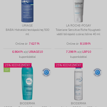
URIAGE
LA ROCHE-POSAY
BABA Hidratáló testápoló tej 500
Toleriane Sensitive Riche Nyugtató-
ml
védő bőrápoló száraz bőrre 40 ml
Online ár:
7.627 Ft
Online ár:
8.109 Ft
6.864 Ft
a(z)
URIAGE10
7.298 Ft
a(z)
LRP10
kuponkóddal
kuponkóddal
25% KEDVEZMÉNY
25% KEDVEZMÉNY
ÚJ!
BIODERMA
BIODERMA