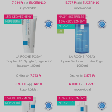
7.944 Ft
a(z)
EUCERIN10
5.777 Ft
a(z)
EUCERIN10
kuponkóddal
kuponkóddal
15% KEDVEZMÉNY
NAGY KISZERELÉS
NÉPSZERŰ
15% KEDVEZMÉNY
NÉPSZERŰ
ÚJ!
LA ROCHE-POSAY
LA ROCHE-POSAY
Cicaplast B5 Nyugtató, regeneráló
Lipikar Gel Lavant Tusfürdő gél
balzsam 100 ml
1000 ml
Online ár:
7.723 Ft
Online ár:
6.875 Ft
6.951 Ft
a(z)
LRP10
6.188 Ft
a(z)
LRP10
kuponkóddal
kuponkóddal
15% KEDVEZMÉNY
15% KEDVEZMÉNY
NÉPSZERŰ
NÉPSZERŰ