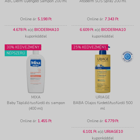
ABC Derm Gyengéd Sampon 200 ml
Atoderm SOS Spray 200 ml
Online ár:
5.198 Ft
Online ár:
7.343 Ft
4.678 Ft
a(z)
BIODERMA10
6.609 Ft
a(z)
BIODERMA10
kuponkóddal
kuponkóddal
30% KEDVEZMÉNY
25% KEDVEZMÉNY
NÉPSZERŰ
MIXA
URIAGE
Baby Tápláló tusfürdő és sampon
BABA Olajos fürdető/tusfürdő 500
(400 ml)
ml
Online ár:
1.455 Ft
Online ár:
6.779 Ft
6.101 Ft
a(z)
URIAGE10
kuponkóddal