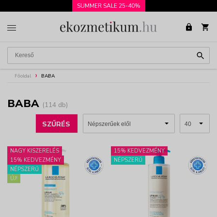
SUMMER SALE 25-40%
Főoldal
BABA
BABA
(114 db)
SZŰRÉS
NAGY KISZERELÉS
15% KEDVEZMÉNY
15% KEDVEZMÉNY
NÉPSZERŰ
NÉPSZERŰ
ÚJ!