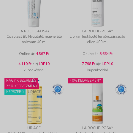
LA ROCHE-POSAY
LA ROCHE-POSAY
Cicaplast B5 Nyugtató, regeneráló
Lipikar Testápoló tej bőrszárazság
balzsam 40 ml
ellen 400 ml
Online ár:
4.567 Ft
Online ár:
8.664 Ft
4.110 Ft
a(z)
LRP10
7.798 Ft
a(z)
LRP10
kuponkóddal
kuponkóddal
NAGY KISZERELÉS
40% KEDVEZMÉNY
25% KEDVEZMÉNY
NÉPSZERŰ
URIAGE
LA ROCHE-POSAY