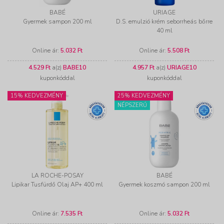
BABÉ
URIAGE
Gyermek sampon 200 ml
D.S. emulzió krém seborrheás bőrre
40 ml
Online ár:
5.032 Ft
Online ár:
5.508 Ft
4.529 Ft
a(z)
BABE10
4.957 Ft
a(z)
URIAGE10
kuponkóddal
kuponkóddal
15% KEDVEZMÉNY
25% KEDVEZMÉNY
NÉPSZERŰ
LA ROCHE-POSAY
BABÉ
Lipikar Tusfürdő Olaj AP+ 400 ml
Gyermek koszmó sampon 200 ml
Online ár:
7.535 Ft
Online ár:
5.032 Ft