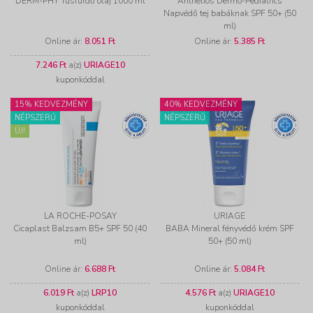
DERM-PHY Tusfürdő olaj 1000 ml
Anthelios Dermo-Pediatrics
Napvédő tej babáknak SPF 50+ (50
ml)
Online ár:
8.051 Ft
Online ár:
5.385 Ft
7.246 Ft
a(z)
URIAGE10
kuponkóddal
15% KEDVEZMÉNY
40% KEDVEZMÉNY
NÉPSZERŰ
NÉPSZERŰ
ÚJ!
LA ROCHE-POSAY
URIAGE
Cicaplast Balzsam B5+ SPF 50 (40
BABA Mineral fényvédő krém SPF
ml)
50+ (50 ml)
Online ár:
6.688 Ft
Online ár:
5.084 Ft
6.019 Ft
a(z)
LRP10
4.576 Ft
a(z)
URIAGE10
kuponkóddal
kuponkóddal