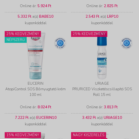
Online ár:
5.924 Ft
Online ár:
2.825 Ft
5.332 Ft
a(z)
BABE10
2.543 Ft
a(z)
LRP10
kuponkóddal
kuponkóddal
25% KEDVEZMÉNY
25% KEDVEZMÉNY
NÉPSZERŰ
EUCERIN
URIAGE
AtopiControl SOS Bőrnyugtató krém
PRURICED Viszketéscsillapító SOS
100 ml
Roll 15 ml
Online ár:
8.024 Ft
Online ár:
3.813 Ft
7.222 Ft
a(z)
EUCERIN10
3.432 Ft
a(z)
URIAGE10
kuponkóddal
kuponkóddal
15% KEDVEZMÉNY
NAGY KISZERELÉS