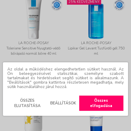
25% KEDVEZMÉNY
LA ROCHE-POSAY
LA ROCHE-POSAY
Toleriane Sensitive Nyugtató-védő
Lipikar Gel Lavant Tusfürdő gél 750
bőrápoló normál bőrre 40 ml
ml
Online ár:
8.109 Ft
Online ár:
5.025 Ft
Az oldal a működéshez elengedhetetlen sütiket használ. Az
Ön beleegyezésével statisztikai, személyre szabott
7.298 Ft
a(z)
LRP10
4.523 Ft
a(z)
LRP10
tartalmakat és hirdetéseket segítő sütiket is alkalmazunk. A
kuponkóddal
kuponkóddal
"Beállítások" gombra kattintva részletesen megadhatja, mely
sütik használatához járul hozzá.
25% KEDVEZMÉNY
25% KEDVEZMÉNY
NÉPSZERŰ
NÉPSZERŰ
ÖSSZES
Összes
BEÁLLÍTÁSOK
ELUTASÍTÁSA
elfogadása