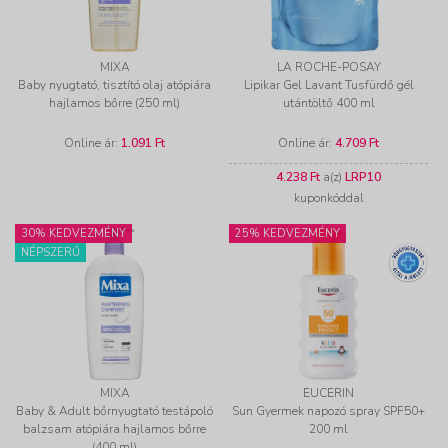
MIXA
LA ROCHE-POSAY
Baby nyugtató, tisztító olaj atópiára
Lipikar Gel Lavant Tusfürdő gél
hajlamos bőrre (250 ml)
utántöltő 400 ml
Online ár:
1.091 Ft
Online ár:
4.709 Ft
4.238 Ft
a(z)
LRP10
kuponkóddal
30% KEDVEZMÉNY
25% KEDVEZMÉNY
NÉPSZERŰ
MIXA
EUCERIN
Baby & Adult bőrnyugtató testápoló
Sun Gyermek napozó spray SPF50+
balzsam atópiára hajlamos bőrre
200 ml
(400 ml)