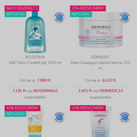
NAGY KISZERELÉS
25% KEDVEZMÉNY
NÉPSZERŰ
NÉPSZERŰ
BIODERMA
DERMEDIC
ABC Derm Fürdető gél 1000 ml
Baby Gazdagon tápláló testvaj 225
ml
Online ár:
7.990 Ft
Online ár:
6.523 Ft
7.191 Ft
a(z)
BIODERMA10
5.871 Ft
a(z)
DERMEDIC10
kuponkóddal
kuponkóddal
40% KEDVEZMÉNY
25% KEDVEZMÉNY
NÉPSZERŰ