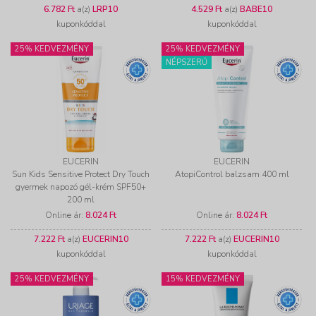
6.782 Ft
a(z)
LRP10
4.529 Ft
a(z)
BABE10
kuponkóddal
kuponkóddal
25% KEDVEZMÉNY
25% KEDVEZMÉNY
NÉPSZERŰ
EUCERIN
EUCERIN
Sun Kids Sensitive Protect Dry Touch
AtopiControl balzsam 400 ml
gyermek napozó gél-krém SPF50+
200 ml
Online ár:
8.024 Ft
Online ár:
8.024 Ft
7.222 Ft
a(z)
EUCERIN10
7.222 Ft
a(z)
EUCERIN10
kuponkóddal
kuponkóddal
25% KEDVEZMÉNY
15% KEDVEZMÉNY