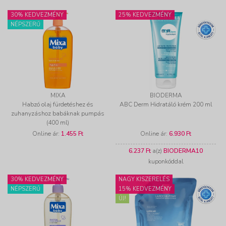
30% KEDVEZMÉNY
25% KEDVEZMÉNY
NÉPSZERŰ
MIXA
BIODERMA
Habzó olaj fürdetéshez és
ABC Derm Hidratáló krém 200 ml
zuhanyzáshoz babáknak pumpás
(400 ml)
Online ár:
1.455 Ft
Online ár:
6.930 Ft
6.237 Ft
a(z)
BIODERMA10
kuponkóddal
30% KEDVEZMÉNY
NAGY KISZERELÉS
NÉPSZERŰ
15% KEDVEZMÉNY
ÚJ!