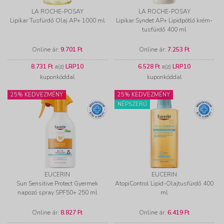
LA ROCHE-POSAY
LA ROCHE-POSAY
Lipikar Tusfürdő Olaj AP+ 1000 ml
Lipikar Syndet AP+ Lipidpótló krém-
tusfürdő 400 ml
Online ár:
9.701 Ft
Online ár:
7.253 Ft
8.731 Ft
a(z)
LRP10
6.528 Ft
a(z)
LRP10
kuponkóddal
kuponkóddal
25% KEDVEZMÉNY
25% KEDVEZMÉNY
NÉPSZERŰ
EUCERIN
EUCERIN
Sun Sensitive Protect Gyermek
AtopiControl Lipid-Olajtusfürdő 400
napozó spray SPF50+ 250 ml
ml
Online ár:
8.827 Ft
Online ár:
6.419 Ft