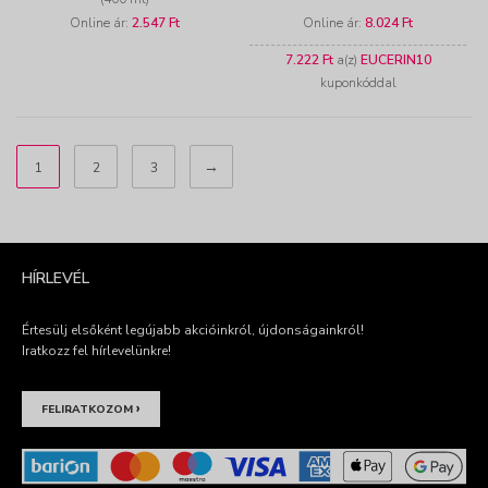
Online ár:
2.547 Ft
Online ár:
8.024 Ft
7.222 Ft
a(z)
EUCERIN10
kuponkóddal
→
1
2
3
HÍRLEVÉL
Értesülj elsőként legújabb akcióinkról, újdonságainkról!
Iratkozz fel hírlevelünkre!
›
FELIRATKOZOM