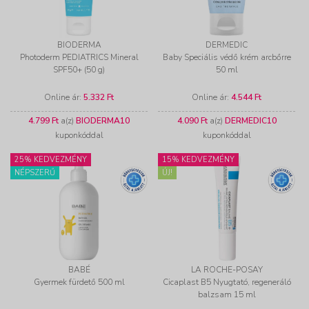
BIODERMA
DERMEDIC
Photoderm PEDIATRICS Mineral
Baby Speciális védő krém arcbőrre
SPF50+ (50 g)
50 ml
Online ár:
5.332 Ft
Online ár:
4.544 Ft
4.799 Ft
a(z)
BIODERMA10
4.090 Ft
a(z)
DERMEDIC10
kuponkóddal
kuponkóddal
25% KEDVEZMÉNY
15% KEDVEZMÉNY
NÉPSZERŰ
ÚJ!
BABÉ
LA ROCHE-POSAY
Gyermek fürdető 500 ml
Cicaplast B5 Nyugtató, regeneráló
balzsam 15 ml