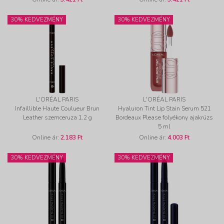
30% KEDVEZMÉNY
30% KEDVEZMÉNY
L'ORÉAL PARIS
L'ORÉAL PARIS
Infaillible Haute Coulueur Brun
Hyaluron Tint Lip Stain Serum 521
Leather szemceruza 1,2 g
Bordeaux Please folyékony ajakrúzs
5 ml
Online ár:
2.183 Ft
Online ár:
4.003 Ft
30% KEDVEZMÉNY
30% KEDVEZMÉNY