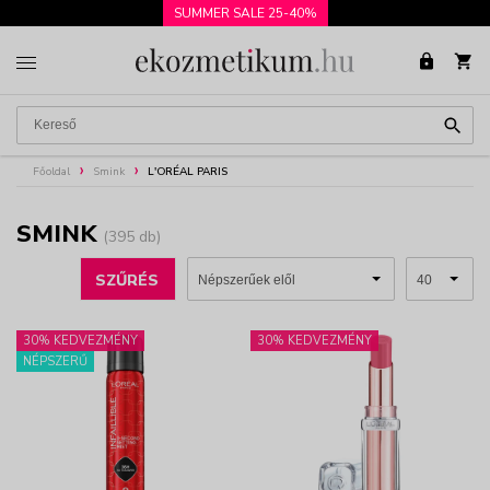
SUMMER SALE 25-40%
Főoldal
Smink
L'ORÉAL PARIS
SMINK
(395 db)
SZŰRÉS
30% KEDVEZMÉNY
30% KEDVEZMÉNY
NÉPSZERŰ