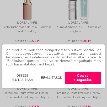
L'ORÉAL PARIS
L'ORÉAL PARIS
Color Riche Matin Balm 601 Worth it
Plump Ambition PH 113 Cristal Ice
ajakrúzs 4,3 g
szájfény 5 ml
Online ár:
3.275 Ft
Online ár:
4.003 Ft
Az oldal a működéshez elengedhetetlen sütiket használ. Az
30% KEDVEZMÉNY
30% KEDVEZMÉNY
Ön beleegyezésével statisztikai, személyre szabott
tartalmakat és hirdetéseket segítő sütiket is alkalmazunk. A
"Beállítások" gombra kattintva részletesen megadhatja, mely
sütik használatához járul hozzá.
ÖSSZES
Összes
BEÁLLÍTÁSOK
ELUTASÍTÁSA
elfogadása
L'ORÉAL PARIS
L'ORÉAL PARIS
Infaillible Haute Precision Liner 03
Infaillible Haute Precision Liner 02
Blue Suede folyékony szemhéjtus
Brun Leather folyékony szemhéjtus
Online ár:
3.421 Ft
Online ár:
3.421 Ft