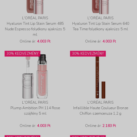
L'ORÉAL PARIS
L'ORÉAL PARIS
Hyaluron Tint Lip Stain Serum 485
Hyaluron Tint Lip Stain Serum 640
Nude Espresso folyékony ajakrúzs 5
Tea Time folyékony ajakrúzs 5 ml
ml
Online ár:
4.003 Ft
Online ár:
4.003 Ft
30% KEDVEZMÉNY
30% KEDVEZMÉNY
L'ORÉAL PARIS
L'ORÉAL PARIS
Plump Ambition PH 114 Rose
Infaillible Haute Coulueur Bronze
szájfény 5 ml
Chiffon szemceruza 1,2 g
Online ár:
4.003 Ft
Online ár:
2.183 Ft