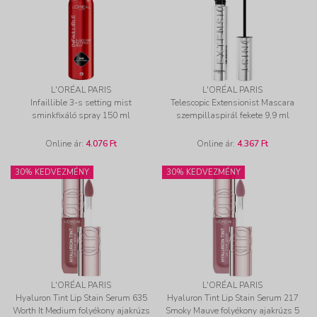
L'ORÉAL PARIS
L'ORÉAL PARIS
Infaillible 3-s setting mist
Telescopic Extensionist Mascara
sminkfixáló spray 150 ml
szempillaspirál fekete 9,9 ml
Online ár:
4.076 Ft
Online ár:
4.367 Ft
30% KEDVEZMÉNY
30% KEDVEZMÉNY
L'ORÉAL PARIS
L'ORÉAL PARIS
Hyaluron Tint Lip Stain Serum 635
Hyaluron Tint Lip Stain Serum 217
Worth It Medium folyékony ajakrúzs
Smoky Mauve folyékony ajakrúzs 5