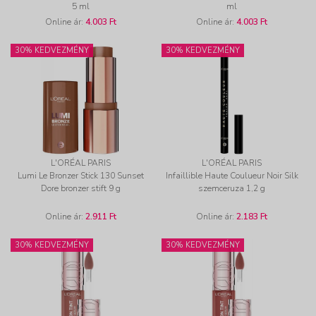
5 ml
ml
Online ár:
4.003 Ft
Online ár:
4.003 Ft
30% KEDVEZMÉNY
30% KEDVEZMÉNY
L'ORÉAL PARIS
L'ORÉAL PARIS
Lumi Le Bronzer Stick 130 Sunset
Infaillible Haute Coulueur Noir Silk
Dore bronzer stift 9 g
szemceruza 1,2 g
Online ár:
2.911 Ft
Online ár:
2.183 Ft
30% KEDVEZMÉNY
30% KEDVEZMÉNY