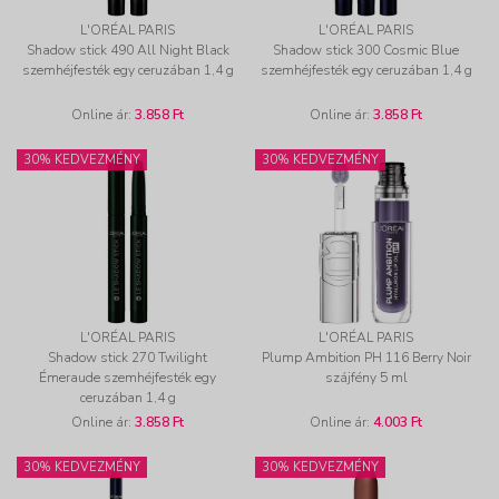
L'ORÉAL PARIS
L'ORÉAL PARIS
Shadow stick 490 All Night Black
Shadow stick 300 Cosmic Blue
szemhéjfesték egy ceruzában 1,4 g
szemhéjfesték egy ceruzában 1,4 g
Online ár:
3.858 Ft
Online ár:
3.858 Ft
30% KEDVEZMÉNY
30% KEDVEZMÉNY
L'ORÉAL PARIS
L'ORÉAL PARIS
Shadow stick 270 Twilight
Plump Ambition PH 116 Berry Noir
Émeraude szemhéjfesték egy
szájfény 5 ml
ceruzában 1,4 g
Online ár:
3.858 Ft
Online ár:
4.003 Ft
30% KEDVEZMÉNY
30% KEDVEZMÉNY