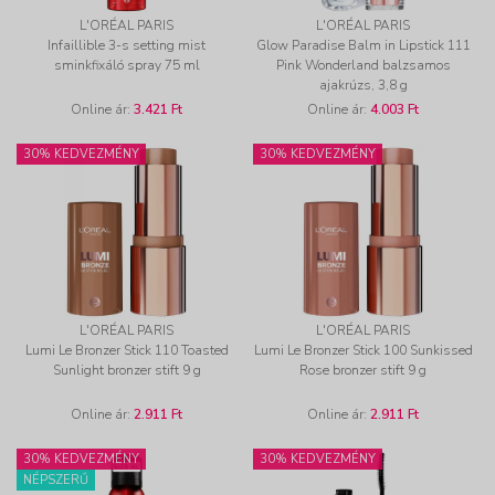
L'ORÉAL PARIS
L'ORÉAL PARIS
Infaillible 3-s setting mist
Glow Paradise Balm in Lipstick 111
sminkfixáló spray 75 ml
Pink Wonderland balzsamos
ajakrúzs, 3,8 g
Online ár:
3.421 Ft
Online ár:
4.003 Ft
30% KEDVEZMÉNY
30% KEDVEZMÉNY
L'ORÉAL PARIS
L'ORÉAL PARIS
Lumi Le Bronzer Stick 110 Toasted
Lumi Le Bronzer Stick 100 Sunkissed
Sunlight bronzer stift 9 g
Rose bronzer stift 9 g
Online ár:
2.911 Ft
Online ár:
2.911 Ft
30% KEDVEZMÉNY
30% KEDVEZMÉNY
NÉPSZERŰ