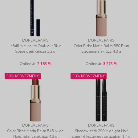
L'ORÉAL PARIS
L'ORÉAL PARIS
Infaillible Haute Coulueur Blue
Color Riche Matin Balm 580 Brun
Suede szemceruza 1,2 g
Elegance ajakrúzs 4,3 g
Online ár:
2.183 Ft
Online ár:
3.275 Ft
30% KEDVEZMÉNY
30% KEDVEZMÉNY
L'ORÉAL PARIS
L'ORÉAL PARIS
Color Riche Matin Balm 545 Nude
Shadow stick 290 Midnight Noir
Nonchalant ajakrúzs 4,3 g
szemhéjfesték egy ceruzában 1,4 g