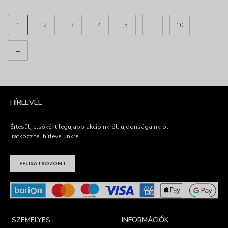
1
2
3
4
5
...
10
→
HÍRLEVÉL
Értesülj elsőként legújabb akcióinkról, újdonságainkról!
Iratkozz fel hírlevelünkre!
›
FELIRATKOZOM
SZEMÉLYES
INFORMÁCIÓK