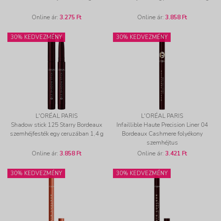
Online ár:
3.275 Ft
Online ár:
3.858 Ft
30% KEDVEZMÉNY
30% KEDVEZMÉNY
L'ORÉAL PARIS
L'ORÉAL PARIS
Shadow stick 125 Starry Bordeaux
Infaillible Haute Precision Liner 04
szemhéjfesték egy ceruzában 1,4 g
Bordeaux Cashmere folyékony
szemhéjtus
Online ár:
3.858 Ft
Online ár:
3.421 Ft
30% KEDVEZMÉNY
30% KEDVEZMÉNY