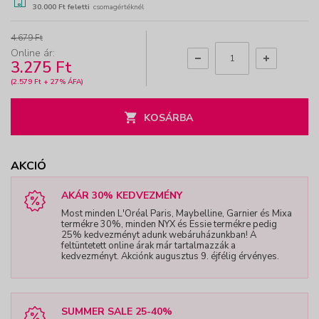
30.000 Ft feletti
csomagértéknél
4.679 Ft
Online ár:
3.275 Ft
(2.579 Ft + 27% ÁFA)
KOSÁRBA
AKCIÓ
AKÁR 30% KEDVEZMÉNY
Most minden L'Oréal Paris, Maybelline, Garnier és Mixa
termékre 30%, minden NYX és Essie termékre pedig
25% kedvezményt adunk webáruházunkban! A
feltüntetett online árak már tartalmazzák a
kedvezményt. Akciónk augusztus 9. éjfélig érvényes.
SUMMER SALE 25-40%