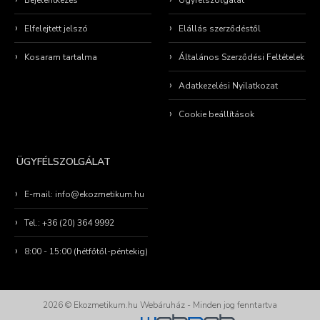
Bejelentkezés
Ügyfélszolgálat
Elfelejtett jelszó
Elállás szerződéstől
Kosaram tartalma
Általános Szerződési Feltételek
Adatkezelési Nyilatkozat
Cookie beállítások
ÜGYFÉLSZOLGÁLAT
E-mail: info@ekozmetikum.hu
Tel.: +36 (20) 364 9992
8:00 - 15:00 (hétfőtől-péntekig)
2026 © Ekozmetikum.hu Webáruház - Minden jog fenntartva