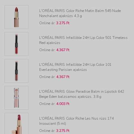
L'ORÉAL PARIS
Color Riche Matin Balm 545 Nude
Nonchalant ajakrúzs 4,3 g
Online ár:
3.275 Ft
L'ORÉAL PARIS
Infaillible 24H Lip Color 501 Timeless
Red ajakrúzs
Online ár:
4.367 Ft
L'ORÉAL PARIS
Infaillible 24H Lip Color 101
Everlasting Parisian ajakrúzs
Online ár:
4.367 Ft
L'ORÉAL PARIS
Glow Paradise Balm in Lipstick 642
Beige Eden balzsamos ajakrúzs, 3,8 g
Online ár:
4.003 Ft
L'ORÉAL PARIS
Color Riche Les Nus rúzs 174
Insouciant (5 ml)
Online ár:
3.275 Ft