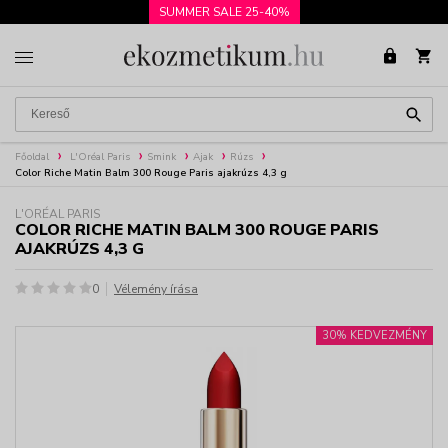
SUMMER SALE 25-40%
Főoldal
L'Oréal Paris
Smink
Ajak
Rúzs
Color Riche Matin Balm 300 Rouge Paris ajakrúzs 4,3 g
L'ORÉAL PARIS
COLOR RICHE MATIN BALM 300 ROUGE PARIS
AJAKRÚZS 4,3 G
0
Vélemény írása
30% KEDVEZMÉNY