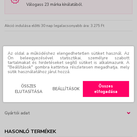
Válogass 23 márka kínálatából.
Akció indulása előtti 30 nap legalacsonyabb ára: 3.275 Ft
TERMÉKLEÍRÁS
Az oldal a működéshez elengedhetetlen sütiket használ. Az
Ön beleegyezésével statisztikai, személyre szabott
tartalmakat és hirdetéseket segítő sütiket is alkalmazunk. A
Lágy, matt hatású ajkak, kényelmes viselet, építhető szín.
"Beállítások" gombra kattintva részletesen megadhatja, mely
sütik használatához járul hozzá.
Használata:
Vigye fel közvetlenul az ajkakra a könnycsepp alakú applikátor
ÖSSZES
Összes
BEÁLLÍTÁSOK
ELUTASÍTÁSA
elfogadása
segítségével. A felső ajak közepétől induljon, és kifelé haladjon.
Ismételje meg az alsó ajkán. Használja az ajkán és az orcákon.
Gyártói adat
›
HASONLÓ TERMÉKEK