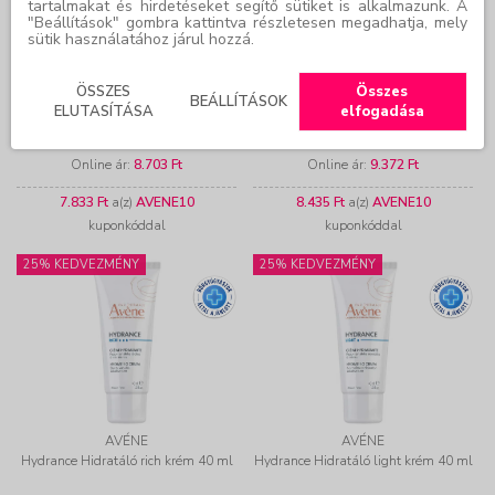
tartalmakat és hirdetéseket segítő sütiket is alkalmazunk. A
"Beállítások" gombra kattintva részletesen megadhatja, mely
sütik használatához járul hozzá.
AVÉNE
AVÉNE
ÖSSZES
Összes
Napvédő spray gyerekeknek SPF50+
INTENSE PROTECT Napvédő fluid
BEÁLLÍTÁSOK
ELUTASÍTÁSA
elfogadása
(200 ml)
arcra és testre SPF50+ (150 ml)
Online ár:
8.703 Ft
Online ár:
9.372 Ft
7.833 Ft
a(z)
AVENE10
8.435 Ft
a(z)
AVENE10
kuponkóddal
kuponkóddal
25% KEDVEZMÉNY
25% KEDVEZMÉNY
AVÉNE
AVÉNE
Hydrance Hidratáló rich krém 40 ml
Hydrance Hidratáló light krém 40 ml