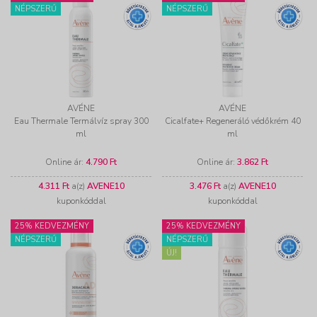
NÉPSZERŰ
NÉPSZERŰ
AVÉNE
AVÉNE
Eau Thermale Termálvíz spray 300
Cicalfate+ Regeneráló védőkrém 40
ml
ml
Online ár:
4.790 Ft
Online ár:
3.862 Ft
4.311 Ft
a(z)
AVENE10
3.476 Ft
a(z)
AVENE10
kuponkóddal
kuponkóddal
25% KEDVEZMÉNY
25% KEDVEZMÉNY
NÉPSZERŰ
NÉPSZERŰ
ÚJ!