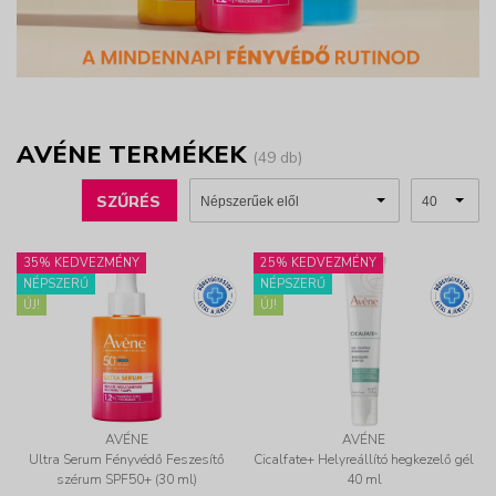
AVÉNE TERMÉKEK
(49 db)
SZŰRÉS
35% KEDVEZMÉNY
25% KEDVEZMÉNY
NÉPSZERŰ
NÉPSZERŰ
ÚJ!
ÚJ!
AVÉNE
AVÉNE
Ultra Serum Fényvédő Feszesítő
Cicalfate+ Helyreállító hegkezelő gél
szérum SPF50+ (30 ml)
40 ml