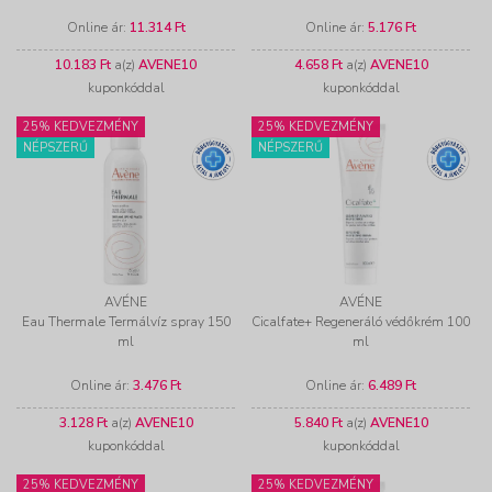
Online ár:
11.314 Ft
Online ár:
5.176 Ft
10.183 Ft
a(z)
AVENE10
4.658 Ft
a(z)
AVENE10
kuponkóddal
kuponkóddal
25% KEDVEZMÉNY
25% KEDVEZMÉNY
NÉPSZERŰ
NÉPSZERŰ
AVÉNE
AVÉNE
Eau Thermale Termálvíz spray 150
Cicalfate+ Regeneráló védőkrém 100
ml
ml
Online ár:
3.476 Ft
Online ár:
6.489 Ft
3.128 Ft
a(z)
AVENE10
5.840 Ft
a(z)
AVENE10
kuponkóddal
kuponkóddal
25% KEDVEZMÉNY
25% KEDVEZMÉNY