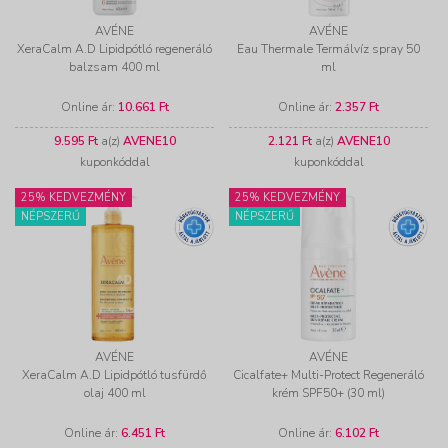
AVÉNE
AVÉNE
XeraCalm A.D Lipidpótló regeneráló
Eau Thermale Termálvíz spray 50
balzsam 400 ml
ml
Online ár:
10.661 Ft
Online ár:
2.357 Ft
9.595 Ft
a(z)
AVENE10
2.121 Ft
a(z)
AVENE10
kuponkóddal
kuponkóddal
25% KEDVEZMÉNY
25% KEDVEZMÉNY
NÉPSZERŰ
NÉPSZERŰ
AVÉNE
AVÉNE
XeraCalm A.D Lipidpótló tusfürdő
Cicalfate+ Multi-Protect Regeneráló
olaj 400 ml
krém SPF50+ (30 ml)
Online ár:
6.451 Ft
Online ár:
6.102 Ft