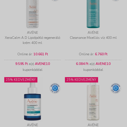
AVÉNE
AVÉNE
XeraCalm A.D Lipidpótló regeneráló
Cleanance Micellás víz 400 ml
krém 400 ml
Online ár:
10.661 Ft
Online ár:
6.760 Ft
9.595 Ft
a(z)
AVENE10
6.084 Ft
a(z)
AVENE10
kuponkóddal
kuponkóddal
25% KEDVEZMÉNY
25% KEDVEZMÉNY
AVÉNE
AVÉNE