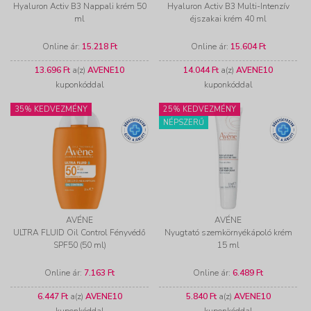
Hyaluron Activ B3 Nappali krém 50
Hyaluron Activ B3 Multi-Intenzív
ml
éjszakai krém 40 ml
Online ár:
15.218 Ft
Online ár:
15.604 Ft
13.696 Ft
a(z)
AVENE10
14.044 Ft
a(z)
AVENE10
kuponkóddal
kuponkóddal
35% KEDVEZMÉNY
25% KEDVEZMÉNY
NÉPSZERŰ
AVÉNE
AVÉNE
ULTRA FLUID Oil Control Fényvédő
Nyugtató szemkörnyékápoló krém
SPF50 (50 ml)
15 ml
Online ár:
7.163 Ft
Online ár:
6.489 Ft
6.447 Ft
a(z)
AVENE10
5.840 Ft
a(z)
AVENE10
kuponkóddal
kuponkóddal