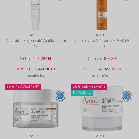
AVÉNE
AVÉNE
Cicalfate+ Regeneráló Ajakbalzsam
Invisible Napvédő spray SPF50 (200
12 ml
ml)
Online ár:
3.284 Ft
Online ár:
8.703 Ft
2.956 Ft
a(z)
AVENE10
7.833 Ft
a(z)
AVENE10
kuponkóddal
kuponkóddal
25% KEDVEZMÉNY
25% KEDVEZMÉNY
NÉPSZERŰ
AVÉNE
AVÉNE