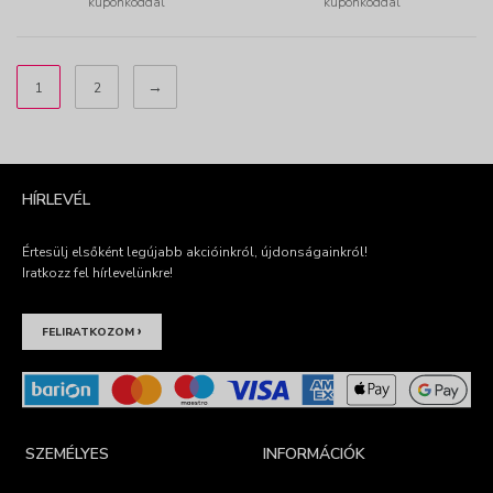
kuponkóddal
kuponkóddal
→
1
2
HÍRLEVÉL
Értesülj elsőként legújabb akcióinkról, újdonságainkról!
Iratkozz fel hírlevelünkre!
›
FELIRATKOZOM
SZEMÉLYES
INFORMÁCIÓK