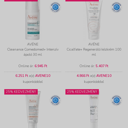
AVÉNE
AVÉNE
Cleanance Comedomed+ Intenzív
Cicalfate+ Regeneráló kézkrém 100
ápoló 30 ml
ml
Online ár:
6.945 Ft
Online ár:
5.407 Ft
6.251 Ft
a(z)
AVENE10
4.866 Ft
a(z)
AVENE10
kuponkóddal
kuponkóddal
25% KEDVEZMÉNY
25% KEDVEZMÉNY