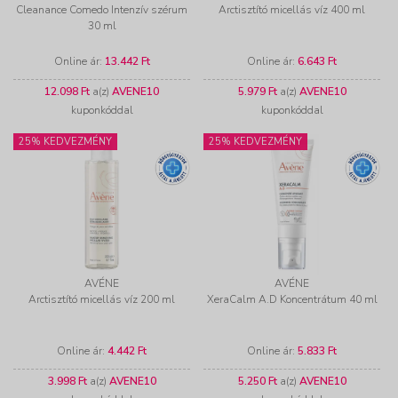
Cleanance Comedo Intenzív szérum
Arctisztító micellás víz 400 ml
30 ml
Online ár:
13.442 Ft
Online ár:
6.643 Ft
12.098 Ft
a(z)
AVENE10
5.979 Ft
a(z)
AVENE10
kuponkóddal
kuponkóddal
25% KEDVEZMÉNY
25% KEDVEZMÉNY
AVÉNE
AVÉNE
Arctisztító micellás víz 200 ml
XeraCalm A.D Koncentrátum 40 ml
Online ár:
4.442 Ft
Online ár:
5.833 Ft
3.998 Ft
a(z)
AVENE10
5.250 Ft
a(z)
AVENE10