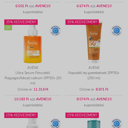
6.501 Ft
a(z)
AVENE10
6.674 Ft
a(z)
AVENE10
kuponkóddal
kuponkóddal
35% KEDVEZMÉNY
35% KEDVEZMÉNY
ÚJ!
AVÉNE
AVÉNE
Ultra Serum Fényvédő
Napvédő tej gyerekeknek SPF50+
Ragyogásfokozó szérum SPF50+ (30
(250 ml)
ml)
Online ár:
11.314 Ft
Online ár:
8.971 Ft
10.183 Ft
a(z)
AVENE10
8.074 Ft
a(z)
AVENE10
kuponkóddal
kuponkóddal
25% KEDVEZMÉNY
25% KEDVEZMÉNY