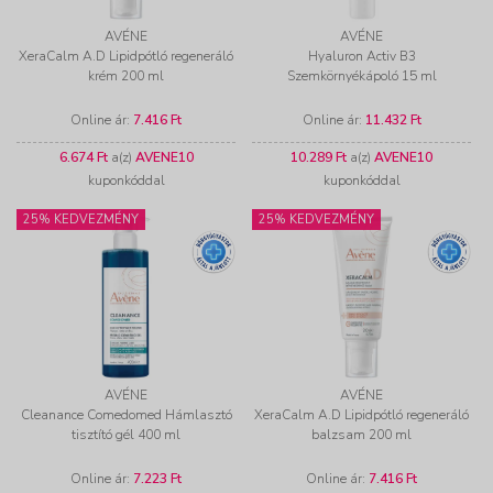
AVÉNE
AVÉNE
XeraCalm A.D Lipidpótló regeneráló
Hyaluron Activ B3
krém 200 ml
Szemkörnyékápoló 15 ml
Online ár:
7.416 Ft
Online ár:
11.432 Ft
6.674 Ft
a(z)
AVENE10
10.289 Ft
a(z)
AVENE10
kuponkóddal
kuponkóddal
25% KEDVEZMÉNY
25% KEDVEZMÉNY
AVÉNE
AVÉNE
Cleanance Comedomed Hámlasztó
XeraCalm A.D Lipidpótló regeneráló
tisztító gél 400 ml
balzsam 200 ml
Online ár:
7.223 Ft
Online ár:
7.416 Ft