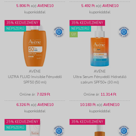
5.806 Ft
a(z)
AVENE10
5.492 Ft
a(z)
AVENE10
kuponkóddal
kuponkóddal
35% KEDVEZMÉNY
35% KEDVEZMÉNY
NÉPSZERŰ
NÉPSZERŰ
ÚJ!
AVÉNE
AVÉNE
ULTRA FLUID Invisible Fényvédő
Ultra Serum Fényvédő Hidratáló
SPF50 (50 ml)
szérum SPF50+ (30 ml)
Online ár:
7.029 Ft
Online ár:
11.314 Ft
6.326 Ft
a(z)
AVENE10
10.183 Ft
a(z)
AVENE10
kuponkóddal
kuponkóddal
25% KEDVEZMÉNY
35% KEDVEZMÉNY
NÉPSZERŰ