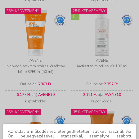
35% KEDVEZMÉNY
25% KEDVEZMÉNY
ÚJ!
AVÉNE
AVÉNE
Napvédő arckrém száraz, érzékeny
Arctisztító micellás víz 100 ml
bőrre SPF50+ (50 ml)
Online ár:
6.863 Ft
Online ár:
2.357 Ft
6.177 Ft
a(z)
AVENE10
2.121 Ft
a(z)
AVENE10
kuponkóddal
kuponkóddal
35% KEDVEZMÉNY
35% KEDVEZMÉNY
Az oldal a működéshez elengedhetetlen sütiket használ. Az
Ön beleegyezésével statisztikai, személyre szabott