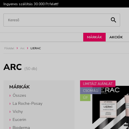
Ingyenes szállítás 30.000 Ft felett!
MÁRKÁK
AKCIÓK
Főoldal
Arc
LIERAC
ARC
(50 db)
LIMITÁLT AJÁNLAT
MÁRKÁK
CSOMAG
Összes
ÚJ!
La Roche-Posay
Vichy
Eucerin
Bioderma