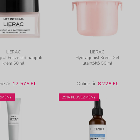
LIERAC
LIERAC
egral Feszesítő nappali
Hydragenist Krém-Gél
krém 50 ml
utántöltő 50 ml
ne ár:
17.575 Ft
Online ár:
8.228 Ft
ZMÉNY
25% KEDVEZMÉNY