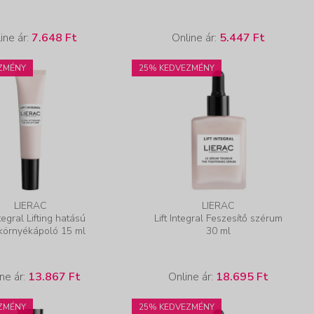
ine ár:
7.648 Ft
Online ár:
5.447 Ft
ZMÉNY
25% KEDVEZMÉNY
LIERAC
LIERAC
ntegral Lifting hatású
Lift Integral Feszesítő szérum
környékápoló 15 ml
30 ml
ne ár:
13.867 Ft
Online ár:
18.695 Ft
ZMÉNY
25% KEDVEZMÉNY