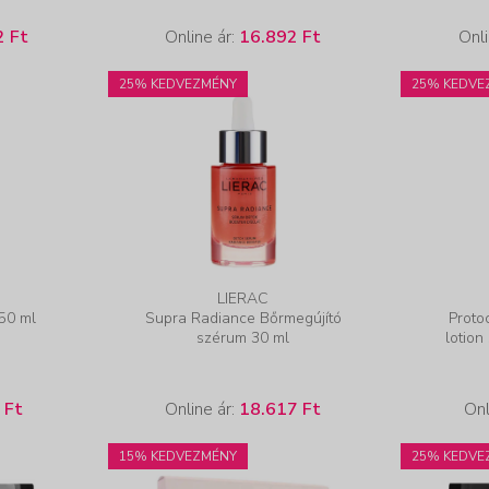
2 Ft
Online ár:
16.892 Ft
Onli
25% KEDVEZMÉNY
25% KEDVE
LIERAC
50 ml
Supra Radiance Bőrmegújító
Proto
szérum 30 ml
lotion
 Ft
Online ár:
18.617 Ft
Onl
15% KEDVEZMÉNY
25% KEDVE