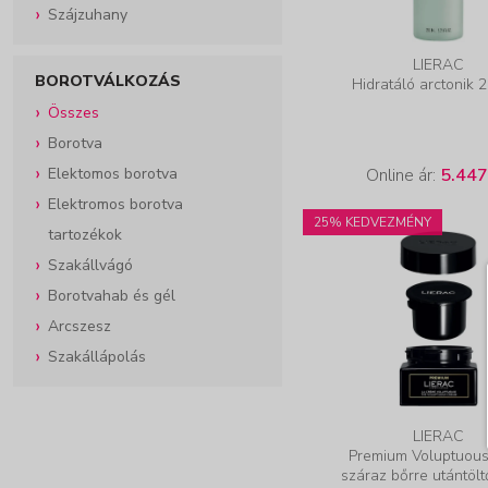
Szájzuhany
LIERAC
BOROTVÁLKOZÁS
Hidratáló arctonik 
Összes
Borotva
Elektomos borotva
Online ár:
5.447
Elektromos borotva
25% KEDVEZMÉNY
tartozékok
Szakállvágó
Borotvahab és gél
Arcszesz
Szakállápolás
LIERAC
Premium Voluptuou
száraz bőrre utántölt