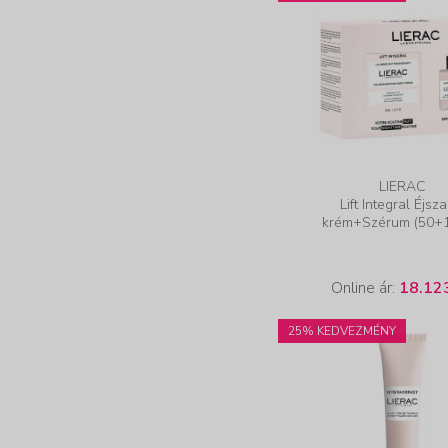
LIERAC
Lift Integral Éjsza
krém+Szérum (50+1
Online ár:
18.12
25% KEDVEZMÉNY