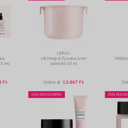
LIERAC
kai
Lift Integral Éjszakai krém
Kétfáz
5 ml)
utántöltő 50 ml
3 Ft
Online ár:
13.867 Ft
Onl
15% KEDVEZMÉNY
25% KEDVE