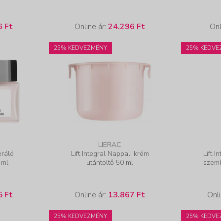
6 Ft
Online ár:
24.296 Ft
Onl
25% KEDVEZMÉNY
25% KEDVE
LIERAC
eráló
Lift Integral Nappali krém
Lift I
 ml
utántöltő 50 ml
szem
5 Ft
Online ár:
13.867 Ft
Onli
25% KEDVEZMÉNY
25% KEDVE