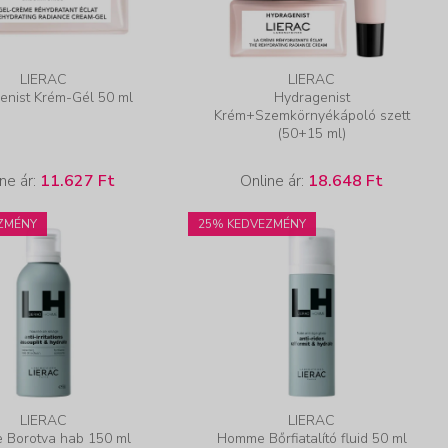
LIERAC
LIERAC
enist Krém-Gél 50 ml
Hydragenist
Krém+Szemkörnyékápoló szett
(50+15 ml)
ne ár:
11.627 Ft
Online ár:
18.648 Ft
ZMÉNY
25% KEDVEZMÉNY
LIERAC
LIERAC
Borotva hab 150 ml
Homme Bőrfiatalító fluid 50 ml