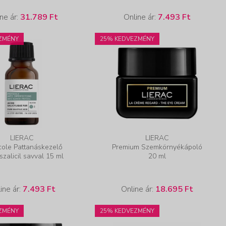
ne ár:
31.789 Ft
Online ár:
7.493 Ft
ZMÉNY
25% KEDVEZMÉNY
LIERAC
LIERAC
cole Pattanáskezelő
Premium Szemkörnyékápoló
 szalicil savval 15 ml
20 ml
ine ár:
7.493 Ft
Online ár:
18.695 Ft
ZMÉNY
25% KEDVEZMÉNY