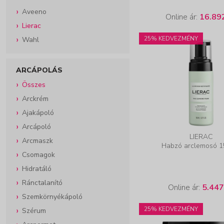
Aveeno
Online ár:
16.89
Lierac
25% KEDVEZMÉNY
Wahl
ARCÁPOLÁS
Összes
Arckrém
Ajakápoló
Arcápoló
LIERAC
Arcmaszk
Habzó arclemosó 1
Csomagok
Hidratáló
Ránctalanító
Online ár:
5.447
Szemkörnyékápoló
25% KEDVEZMÉNY
Szérum