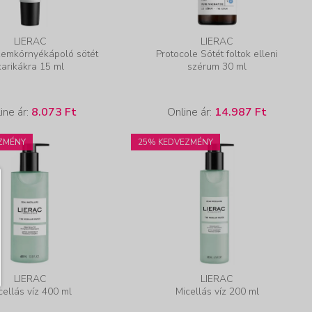
LIERAC
LIERAC
zemkörnyékápoló sötét
Protocole Sötét foltok elleni
karikákra 15 ml
szérum 30 ml
ine ár:
8.073 Ft
Online ár:
14.987 Ft
ZMÉNY
25% KEDVEZMÉNY
LIERAC
LIERAC
cellás víz 400 ml
Micellás víz 200 ml