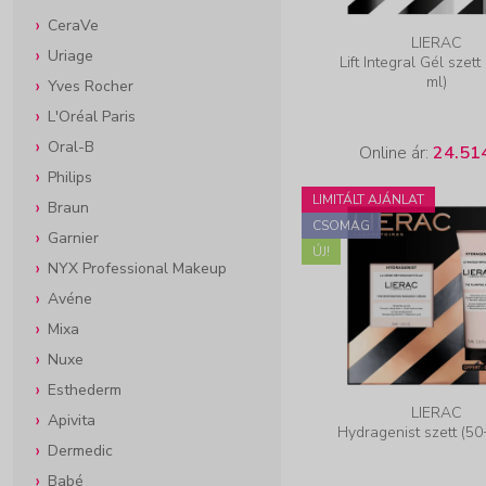
CeraVe
LIERAC
Uriage
Lift Integral Gél szet
ml)
Yves Rocher
L'Oréal Paris
Oral-B
Online ár:
24.51
Philips
LIMITÁLT AJÁNLAT
Braun
CSOMAG
Garnier
ÚJ!
NYX Professional Makeup
Avéne
Mixa
Nuxe
Esthederm
LIERAC
Apivita
Hydragenist szett (50
Dermedic
Babé