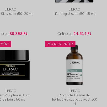
LIERAC
LIERAC
Silky szett (50+20 ml)
Lift Integral szett (50+15 ml)
ne ár:
39.398 Ft
Online ár:
24.514 Ft
ZMÉNY
25% KEDVEZMÉNY
LIERAC
LIERAC
um Voluptuous Krém
Protocole Hámlasztó
áraz bőrre 50 ml
bőrhibákra szalicil savval 100
ml