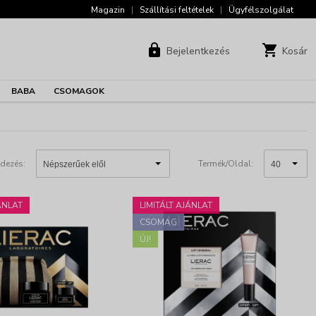
Magazin
|
Szállítási feltételek
|
Ügyfélszolgálat
Bejelentkezés
Kosár
BABA
CSOMAGOK
dezés:
Termék/Oldal:
ÁNLAT
LIMITÁLT AJÁNLAT
CSOMAG
ÚJ!