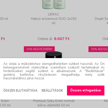
LIERAC
200 ml
Habzó arclemosó DUO 2x150
Diopti S
ml
 Ft
Online ár:
8.667 Ft
Onl
25% KEDVEZMÉNY
25% KEDVE
Az oldal a működéshez elengedhetetlen sütiket használ. Az Ön
beleegyezésével statisztikai, személyre szabott tartalmakat és
hirdetéseket segítő sütiket is alkalmazunk. A "Beállítások"
gombra kattintva részletesen megadhatja, mely sütik
használatához járul hozzá.
Összes elfogadása
ÖSSZES ELUTASÍTÁSA
BEÁLLÍTÁSOK
LIERAC
s Krém
Premium Silky Krém normál
Mi
ő 50 ml
bőrre utántöltő 50 ml