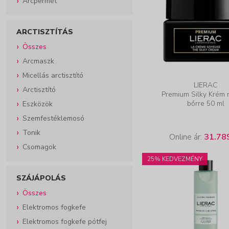
Arcpermet
ARCTISZTÍTÁS
Összes
Arcmaszk
Micellás arctisztító
LIERAC
Arctisztító
Premium Silky Krém 
bőrre 50 ml
Eszközök
Szemfestéklemosó
Tonik
Online ár:
31.78
Csomagok
25% KEDVEZMÉNY
SZÁJÁPOLÁS
Összes
Elektromos fogkefe
Elektromos fogkefe pótfej