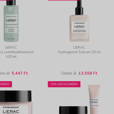
LIERAC
LIERAC
isú szemfestéklemosó
Hydragenist Szérum 30 ml
100 ml
ine ár:
5.447 Ft
Online ár:
13.558 Ft
ZMÉNY
15% KEDVEZMÉNY