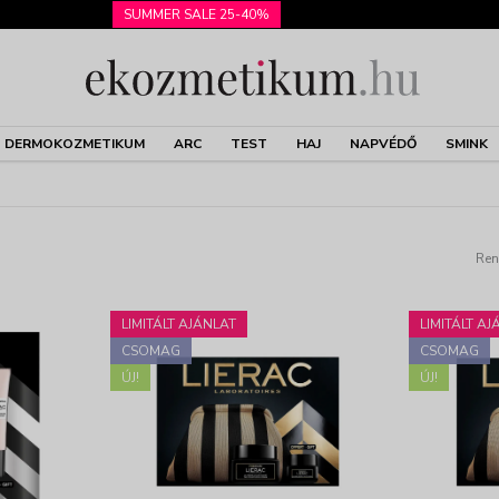
SUMMER SALE 25-40%
DERMOKOZMETIKUM
ARC
TEST
HAJ
NAPVÉDŐ
SMINK
Ren
LIMITÁLT AJÁNLAT
LIMITÁLT AJ
CSOMAG
CSOMAG
ÚJ!
ÚJ!