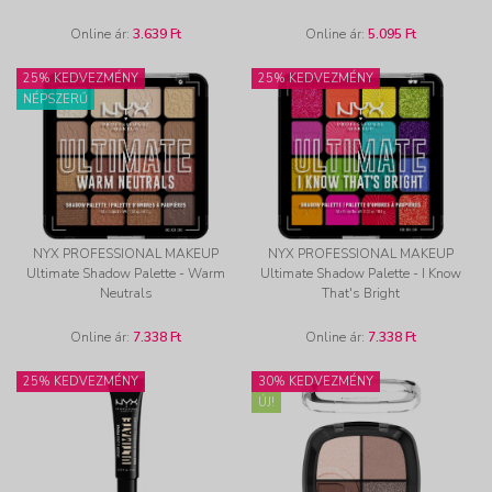
Online ár:
3.639 Ft
Online ár:
5.095 Ft
25% KEDVEZMÉNY
25% KEDVEZMÉNY
NÉPSZERŰ
NYX PROFESSIONAL MAKEUP
NYX PROFESSIONAL MAKEUP
Ultimate Shadow Palette - Warm
Ultimate Shadow Palette - I Know
Neutrals
That's Bright
Online ár:
7.338 Ft
Online ár:
7.338 Ft
25% KEDVEZMÉNY
30% KEDVEZMÉNY
ÚJ!