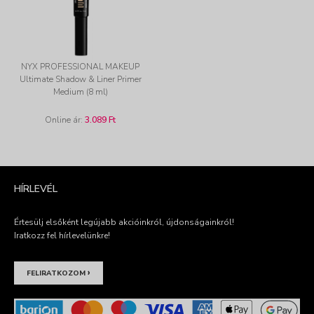
NYX PROFESSIONAL MAKEUP
Ultimate Shadow & Liner Primer
Medium (8 ml)
Online ár:
3.089 Ft
HÍRLEVÉL
Értesülj elsőként legújabb akcióinkról, újdonságainkról!
Iratkozz fel hírlevelünkre!
›
FELIRATKOZOM