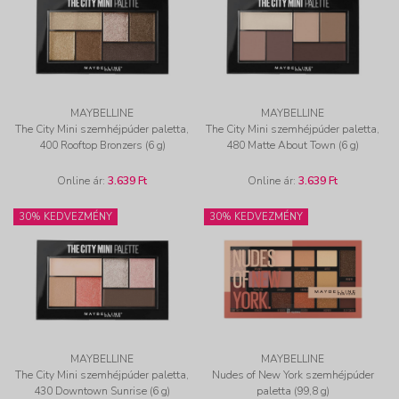
MAYBELLINE
MAYBELLINE
The City Mini szemhéjpúder paletta,
The City Mini szemhéjpúder paletta,
400 Rooftop Bronzers (6 g)
480 Matte About Town (6 g)
Online ár:
3.639 Ft
Online ár:
3.639 Ft
30% KEDVEZMÉNY
30% KEDVEZMÉNY
MAYBELLINE
MAYBELLINE
The City Mini szemhéjpúder paletta,
Nudes of New York szemhéjpúder
430 Downtown Sunrise (6 g)
paletta (99,8 g)