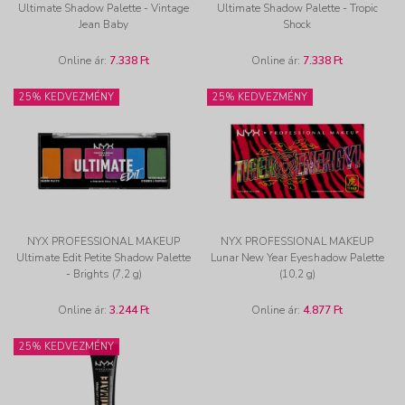
Ultimate Shadow Palette - Vintage
Ultimate Shadow Palette - Tropic
Jean Baby
Shock
Online ár:
7.338 Ft
Online ár:
7.338 Ft
25% KEDVEZMÉNY
25% KEDVEZMÉNY
NYX PROFESSIONAL MAKEUP
NYX PROFESSIONAL MAKEUP
Ultimate Edit Petite Shadow Palette
Lunar New Year Eyeshadow Palette
- Brights (7,2 g)
(10,2 g)
Online ár:
3.244 Ft
Online ár:
4.877 Ft
25% KEDVEZMÉNY