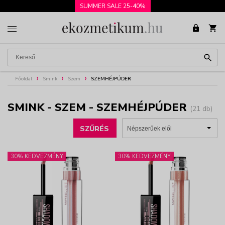
SUMMER SALE 25-40%
Főoldal
Smink
Szem
SZEMHÉJPÚDER
SMINK - SZEM - SZEMHÉJPÚDER
(21 db)
SZŰRÉS
30% KEDVEZMÉNY
30% KEDVEZMÉNY