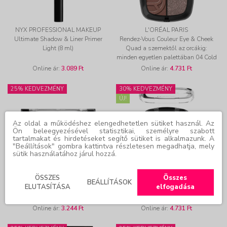
NYX PROFESSIONAL MAKEUP
L'ORÉAL PARIS
Ultimate Shadow & Liner Primer
Rendez-Vous Couleur Eye & Cheek
Light (8 ml)
Quad a szemektől az orcákig:
minden egyetlen palettában 04 Cold
Platinum
Online ár:
3.089 Ft
Online ár:
4.731 Ft
25% KEDVEZMÉNY
30% KEDVEZMÉNY
ÚJ!
Az oldal a működéshez elengedhetetlen sütiket használ. Az
Ön beleegyezésével statisztikai, személyre szabott
tartalmakat és hirdetéseket segítő sütiket is alkalmazunk. A
"Beállítások" gombra kattintva részletesen megadhatja, mely
sütik használatához járul hozzá.
NYX PROFESSIONAL MAKEUP
L'ORÉAL PARIS
ÖSSZES
Összes
Ultimate Edit Petite Shadow Palette
Rendez-Vous Couleur Eye & Cheek
BEÁLLÍTÁSOK
ELUTASÍTÁSA
elfogadása
- Warm Neutrals (7,2 g)
Quad a szemektől az orcákig:
minden egyetlen palettában 01
Signature Pinks
Online ár:
3.244 Ft
Online ár:
4.731 Ft