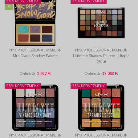
25% KEDVEZMÉNY
25% KEDVEZMÉNY
ÚJ!
NYX PROFESSIONAL MAKEUP
NYX PROFESSIONAL MAKEUP
Mrs Claus Shadow Palette
Ultimate Shadow Palette - Utopia
(40 g)
Online ár:
2.922 Ft
Online ár:
15.063 Ft
25% KEDVEZMÉNY
25% KEDVEZMÉNY
NYX PROFESSIONAL MAKEUP
NYX PROFESSIONAL MAKEUP