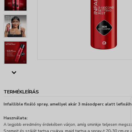
TERMÉKLEÍRÁS
Infaillible fixáló spray, amellyel akár 3 másodperc alatt lefixál
Használata:
A legjobb eredmény érdekében várjon, amíg sminkje teljesen megszára
Szemeit és száját tartsa csukva, majd tartsa a spray-t 20-30 cm-re 