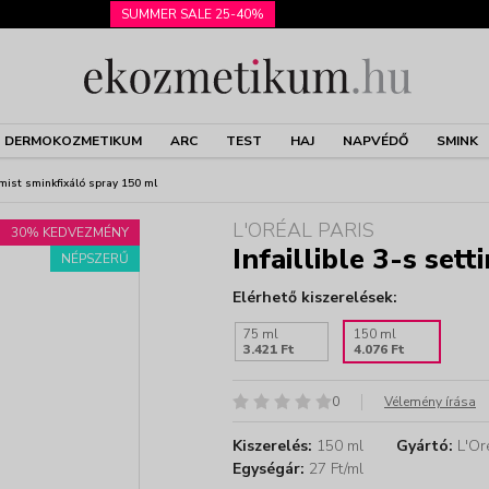
SUMMER SALE 25-40%
DERMOKOZMETIKUM
ARC
TEST
HAJ
NAPVÉDŐ
SMINK
g mist sminkfixáló spray 150 ml
L'ORÉAL PARIS
30% KEDVEZMÉNY
Infaillible 3-s set
NÉPSZERŰ
Elérhető kiszerelések:
75 ml
150 ml
3.421 Ft
4.076 Ft
0
Vélemény írása
Kiszerelés:
150 ml
Gyártó:
L'Oré
Egységár:
27 Ft/ml