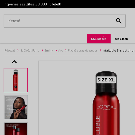
Ingyenes szállítás 30.000 Ft felett!
MÁRKÁK
AKCIÓK
Főoldal
L'Oréal Paris
Smink
Arc
Fixáló spray és púder
Infaillible 3-s settin