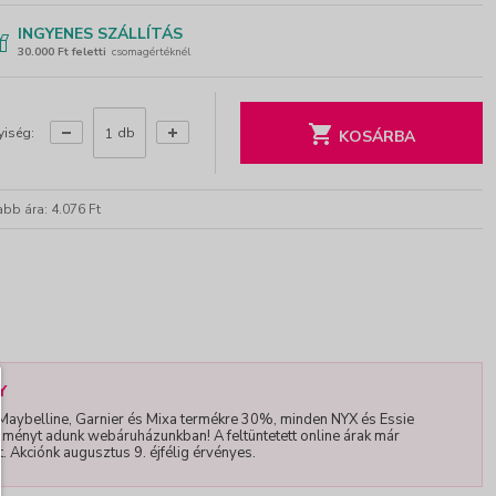
INGYENES SZÁLLÍTÁS
30.000 Ft feletti
csomagértéknél
iség:
db
KOSÁRBA
bb ára: 4.076 Ft
Y
 Maybelline, Garnier és Mixa termékre 30%, minden NYX és Essie
ényt adunk webáruházunkban! A feltüntetett online árak már
 Akciónk augusztus 9. éjfélig érvényes.