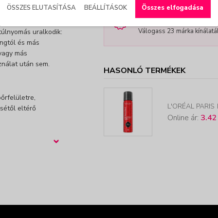
Összes elfogadása
ÖSSZES ELUTASÍTÁSA
BEÁLLÍTÁSOK
SUMMER SALE 25-40%
Válogass 23 márka kínálatá
lnyomás uralkodik:
lángtól és más
 vagy más
ználat után sem.
HASONLÓ TERMÉKEK
őrfelületre,
L'ORÉAL PARIS
sétől eltérő
Online ár:
3.42
›