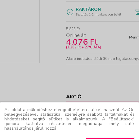
RAKTÁRON
Szállítás 1-2 munkanapon belül
5.823 Ft
Online ár:
Menny
4.076 Ft
-
+
(3.209 Ft + 27% ÁFA)
Akció indulása előtti 30 nap legalacsonya
AKCIÓ
Az oldal a működéshez elengedhetetlen sütiket használ. Az Ön
hatja sminkjét.
AKÁR 30% KEDVEZMÉN
beleegyezésével statisztikai, személyre szabott tartalmakat és
Most minden L'Oréal Paris,
hirdetéseket segítő sütiket is alkalmazunk. A "Beállítások"
termékre pedig 25% kedvezm
gombra kattintva részletesen megadhatja, mely sütik
tartalmazzák a kedvezményt.
használatához járul hozzá.
d, mielőtt lefújja.
arcától és körökörös