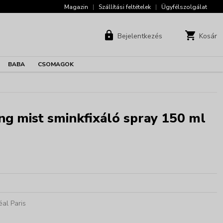
Magazin
|
Szállítási feltételek
|
Ügyfélszolgálat
Bejelentkezés
Kosár
BABA
CSOMAGOK
ting mist sminkfixáló spray 150 ml
al Paris