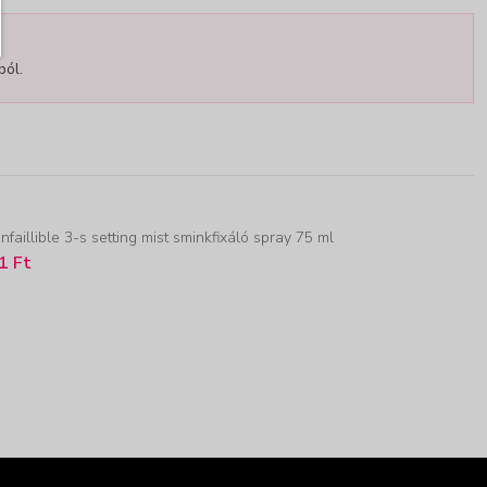
ból.
Infaillible 3-s setting mist sminkfixáló spray 75 ml
1 Ft