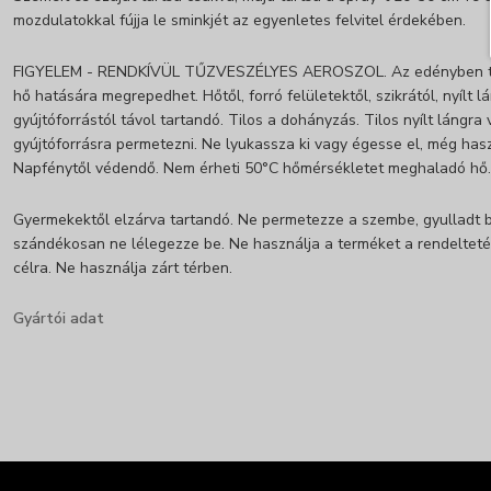
mozdulatokkal fújja le sminkjét az egyenletes felvitel érdekében.
FIGYELEM - RENDKÍVÜL TŰZVESZÉLYES AEROSZOL. Az edényben tú
hő hatására megrepedhet. Hőtől, forró felületektől, szikrától, nyílt 
gyújtóforrástól távol tartandó. Tilos a dohányzás. Tilos nyílt lángra
gyújtóforrásra permetezni. Ne lyukassza ki vagy égesse el, még has
Napfénytől védendő. Nem érheti 50°C hőmérsékletet meghaladó hő.
Gyermekektől elzárva tartandó. Ne permetezze a szembe, gyulladt b
szándékosan ne lélegezze be. Ne használja a terméket a rendelteté
célra. Ne használja zárt térben.
Gyártói adat