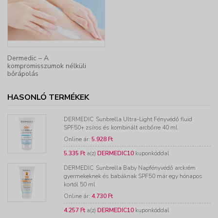
Dermedic – A
kompromisszumok nélküli
bőrápolás
HASONLÓ TERMÉKEK
DERMEDIC
Sunbrella Ultra-Light Fényvédő fluid
SPF50+ zsíros és kombinált arcbőrre 40 ml
Online ár:
5.928 Ft
5.335 Ft
a(z)
DERMEDIC10
kuponkóddal
DERMEDIC
Sunbrella Baby Napfényvédő arckrém
gyermekeknek és babáknak SPF50 már egy hónapos
kortól 50 ml
Online ár:
4.730 Ft
4.257 Ft
a(z)
DERMEDIC10
kuponkóddal