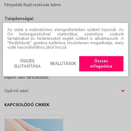
Fényvédő fluid rozéceás bőrre.
Tulajdonságai:
- Ultra-könnyű, „vizes” textúrájú.
Az oldal a működéshez elengedhetetlen sütiket használ. Az
- Teljes spektrumú fényvédelemet biztosít, SPF 50+, PPD 30,
Ön beleegyezésével statisztikai, személyre szabott
UVB+UVA+IR+VL.
tartalmakat és hirdetéseket segítő sütiket is alkalmazunk. A
"Beállítások" gombra kattintva részletesen megadhatja, mely
- Óceánbarát formulák.
sütik használatához járul hozzá.
- Támogatja az immunszupresszió elleni védelmet.
- Termálvízzel.
ÖSSZES
Összes
BEÁLLÍTÁSOK
ELUTASÍTÁSA
elfogadása
Még fényvédő használata esetén sem javasolt a közvetlen
napon való tartózkodás.
Gyártói adat
›
KAPCSOLÓDÓ CIKKEK