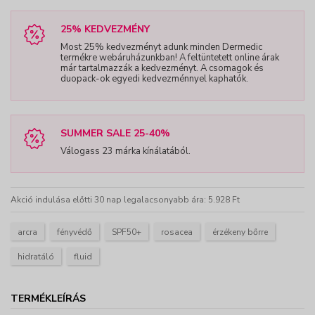
25% KEDVEZMÉNY
Most 25% kedvezményt adunk minden Dermedic
termékre webáruházunkban! A feltüntetett online árak
már tartalmazzák a kedvezményt. A csomagok és
duopack-ok egyedi kedvezménnyel kaphatók.
SUMMER SALE 25-40%
Válogass 23 márka kínálatából.
Akció indulása előtti 30 nap legalacsonyabb ára: 5.928 Ft
arcra
fényvédő
SPF50+
rosacea
érzékeny bőrre
hidratáló
fluid
TERMÉKLEÍRÁS