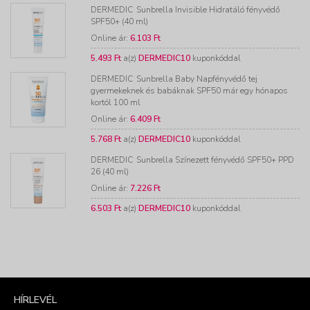
DERMEDIC
Sunbrella Invisible Hidratáló fényvédő
SPF50+ (40 ml)
Online ár:
6.103 Ft
5.493 Ft
a(z)
DERMEDIC10
kuponkóddal
DERMEDIC
Sunbrella Baby Napfényvédő tej
gyermekeknek és babáknak SPF50 már egy hónapos
kortól 100 ml
Online ár:
6.409 Ft
5.768 Ft
a(z)
DERMEDIC10
kuponkóddal
DERMEDIC
Sunbrella Színezett fényvédő SPF50+ PPD
26 (40 ml)
Online ár:
7.226 Ft
6.503 Ft
a(z)
DERMEDIC10
kuponkóddal
HÍRLEVÉL