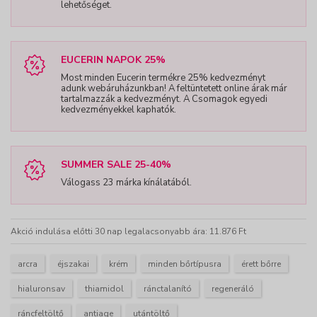
lehetőséget.
EUCERIN NAPOK 25%
Most minden Eucerin termékre 25% kedvezményt
adunk webáruházunkban! A feltüntetett online árak már
tartalmazzák a kedvezményt. A Csomagok egyedi
kedvezményekkel kaphatók.
SUMMER SALE 25-40%
Válogass 23 márka kínálatából.
Akció indulása előtti 30 nap legalacsonyabb ára: 11.876 Ft
arcra
éjszakai
krém
minden bőrtípusra
érett bőrre
hialuronsav
thiamidol
ránctalanító
regeneráló
ráncfeltöltő
antiage
utántöltő