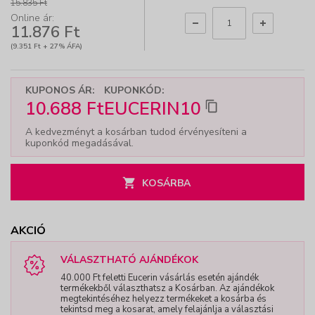
15.835 Ft
Online ár:
11.876 Ft
(9.351 Ft + 27% ÁFA)
KUPONOS ÁR:
KUPONKÓD:
10.688 Ft
EUCERIN10
A kedvezményt a kosárban tudod érvényesíteni a
kuponkód megadásával.
KOSÁRBA
AKCIÓ
VÁLASZTHATÓ AJÁNDÉKOK
40.000 Ft feletti Eucerin vásárlás esetén ajándék
termékekből választhatsz a Kosárban. Az ajándékok
megtekintéséhez helyezz termékeket a kosárba és
tekintsd meg a kosarat, amely felajánlja a választási