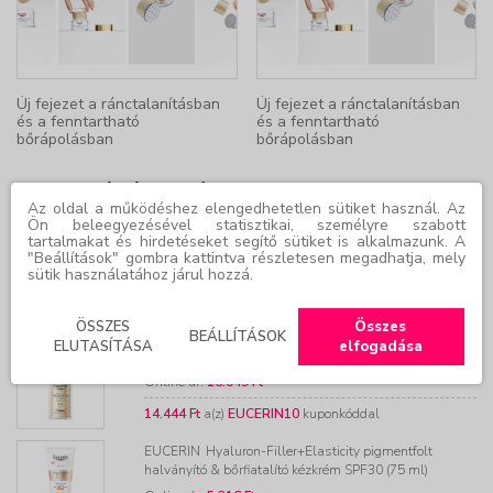
Új fejezet a ránctalanításban
Új fejezet a ránctalanításban
és a fenntartható
és a fenntartható
bőrápolásban
bőrápolásban
KAPCSOLÓDÓ TERMÉKEK
Az oldal a működéshez elengedhetetlen sütiket használ. Az
Ön beleegyezésével statisztikai, személyre szabott
tartalmakat és hirdetéseket segítő sütiket is alkalmazunk. A
EUCERIN
Hyaluron-Filler+Elasticity Bőrtömörséget
"Beállítások" gombra kattintva részletesen megadhatja, mely
regeneráló szemránckrém 15 ml
sütik használatához járul hozzá.
Online ár:
11.636 Ft
10.472 Ft
a(z)
EUCERIN10
kuponkóddal
ÖSSZES
Összes
BEÁLLÍTÁSOK
ELUTASÍTÁSA
elfogadása
EUCERIN
Hyaluron-Filler+Elasticity 3D szérum 30 ml
Online ár:
16.049 Ft
14.444 Ft
a(z)
EUCERIN10
kuponkóddal
EUCERIN
Hyaluron-Filler+Elasticity pigmentfolt
halványító & bőrfiatalító kézkrém SPF30 (75 ml)