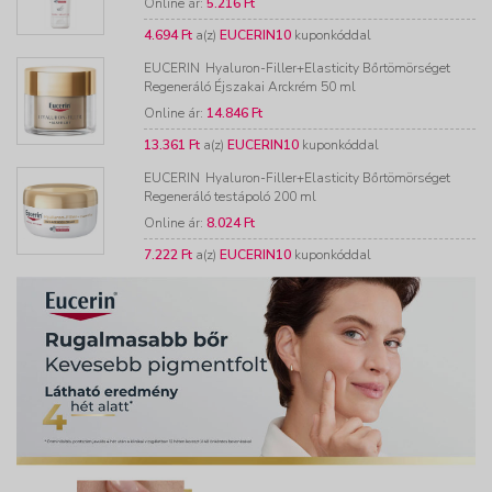
Online ár:
5.216 Ft
4.694 Ft
a(z)
EUCERIN10
kuponkóddal
EUCERIN
Hyaluron-Filler+Elasticity Bőrtömörséget
Regeneráló Éjszakai Arckrém 50 ml
Online ár:
14.846 Ft
13.361 Ft
a(z)
EUCERIN10
kuponkóddal
EUCERIN
Hyaluron-Filler+Elasticity Bőrtömörséget
Regeneráló testápoló 200 ml
Online ár:
8.024 Ft
7.222 Ft
a(z)
EUCERIN10
kuponkóddal