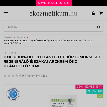
SUMMER SALE 25-40%
Főoldal
Eucerin
Hyaluron-Filler+Elasticity Bőrtömörséget Regeneráló Éjszakai Arckrém öko-
utántöltő 50 ml
EUCERIN
HYALURON-FILLER+ELASTICITY BŐRTÖMÖRSÉGET
REGENERÁLÓ ÉJSZAKAI ARCKRÉM ÖKO-
UTÁNTÖLTŐ 50 ML
0
Vélemény írása
25% KEDVEZMÉNY
NÉPSZERŰ
ÚJ!