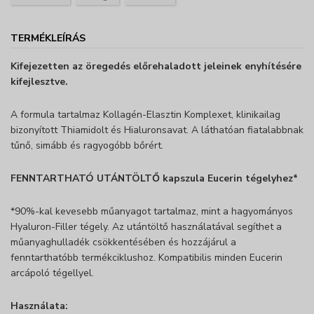
TERMÉKLEÍRÁS
Kifejezetten az öregedés előrehaladott jeleinek enyhítésére
kifejlesztve.
A formula tartalmaz Kollagén-Elasztin Komplexet, klinikailag
bizonyított Thiamidolt és Hialuronsavat. A láthatóan fiatalabbnak
tűnő, simább és ragyogóbb bőrért.
FENNTARTHATÓ UTÁNTÖLTŐ kapszula Eucerin tégelyhez*
*90%-kal kevesebb műanyagot tartalmaz, mint a hagyományos
Hyaluron-Filler tégely. Az utántöltő használatával segíthet a
műanyaghulladék csökkentésében és hozzájárul a
fenntarthatóbb termékciklushoz. Kompatibilis minden Eucerin
arcápoló tégellyel.
Használata: