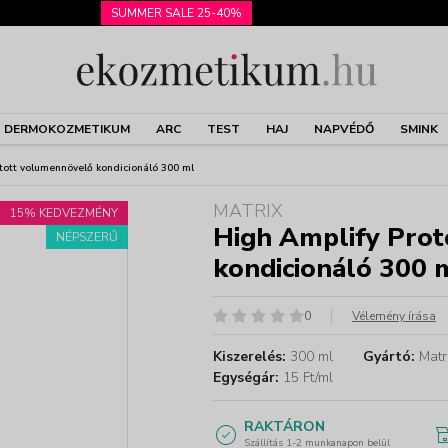
SUMMER SALE 25-40%
DERMOKOZMETIKUM
ARC
TEST
HAJ
NAPVÉDŐ
SMINK
tott volumennövelő kondicionáló 300 ml
MATRIX
15% KEDVEZMÉNY
High Amplify Prot
NÉPSZERŰ
kondicionáló 300 
0
Vélemény írása
Kiszerelés:
300 ml
Gyártó:
Matr
Egységár:
15 Ft/ml
RAKTÁRON
Szállítás 1-2 munkanapon belül