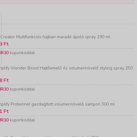
 Creator Multifunkciós hajban maradó ápoló spray 190 ml
8 Ft
IR10
kuponkóddal
plify Wonder Boost Hajtőemelő és volumennövelő styling spray 250
8 Ft
IR10
kuponkóddal
plify Proteinnel gazdagított volumennövelő sampon 300 ml
1 Ft
IR10
kuponkóddal