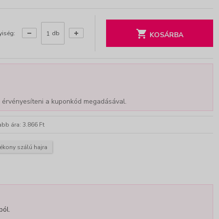
iség:
db
KOSÁRBA
 érvényesíteni a kuponkód megadásával.
bb ára: 3.866 Ft
ékony szálú hajra
ból.