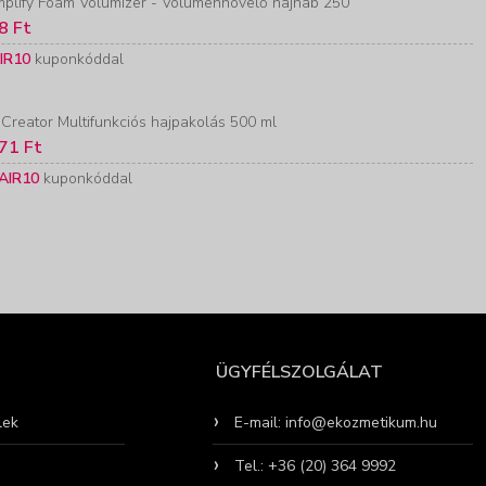
plify Foam Volumizer - Volumennövelő hajhab 250
8 Ft
IR10
kuponkóddal
 Creator Multifunkciós hajpakolás 500 ml
71 Ft
AIR10
kuponkóddal
ÜGYFÉLSZOLGÁLAT
lek
E-mail: info@ekozmetikum.hu
Tel.: +36 (20) 364 9992