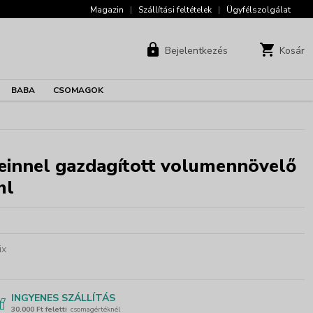
Magazin
|
Szállítási feltételek
|
Ügyfélszolgálat
Bejelentkezés
Kosár
BABA
CSOMAGOK
einnel gazdagított volumennövelő
ml
ix
INGYENES SZÁLLÍTÁS
30.000 Ft feletti
csomagértéknél