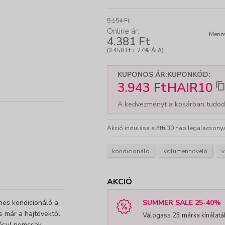
5.154 Ft
Online ár:
Menny
4.381 Ft
-
+
(3.450 Ft + 27% ÁFA)
KUPONOS ÁR:
KUPONKÓD:
3.943 Ft
HAIR10
A kedvezményt a kosárban tudod
Akció indulása előtti 30 nap legalacsonya
kondicionáló
volumennövelő
v
AKCIÓ
ines kondicionáló a
SUMMER SALE 25-40%
és már a hajtövektől
Válogass 23 márka kínálatá
ásul nemcsak