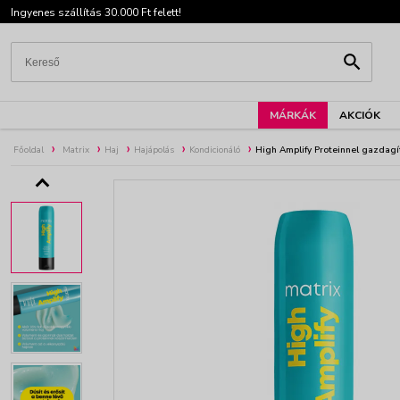
Ingyenes szállítás 30.000 Ft felett!
MÁRKÁK
AKCIÓK
Főoldal
Matrix
Haj
Hajápolás
Kondicionáló
High Amplify Proteinnel gazdagí