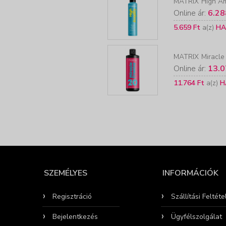
MATRIX
High Am
Online ár:
6.28
5.659 Ft
a(z)
HA
MATRIX
Miracle
Online ár:
13.0
11.764 Ft
a(z)
H
SZEMÉLYES
INFORMÁCIÓK
Regisztráció
Szállítási Feltéte
Bejelentkezés
Ügyfélszolgálat