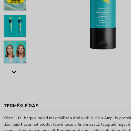
TERMÉKLEÍRÁS
Készülj fel hogy a hajad maximálisan átalakul! A High Amplify prote
dús hajért azonnal élettel telivé teszi a finom szálú, lelapuló hajat 
kezdve láthatóan megemeli. Proteintartalmának köszönhetően ráad