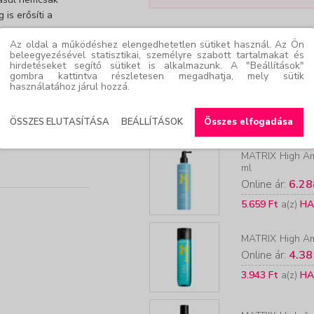
is erősíti a
KAPCSOLÓDÓ TERMÉKEK
Az oldal a működéshez elengedhetetlen sütiket használ. Az Ön
beleegyezésével statisztikai, személyre szabott tartalmakat és
hirdetéseket segítő sütiket is alkalmazunk. A "Beállítások"
gombra kattintva részletesen megadhatja, mely sütik
tni 3 percig.
MATRIX
Miracle
használatához járul hozzá.
szembe kerül, bő
Online ár:
6.21
5.596 Ft
a(z)
HA
Összes elfogadása
ÖSSZES ELUTASÍTÁSA
BEÁLLÍTÁSOK
›
MATRIX
High Am
ml
Online ár:
6.28
5.659 Ft
a(z)
HA
MATRIX
High Am
Online ár:
4.38
3.943 Ft
a(z)
HA