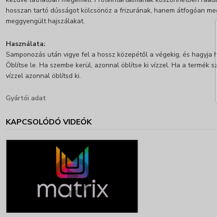
hosszan tartó dússágot kölcsönöz a frizurának, hanem átfogóan meg 
meggyengült hajszálakat.
Használata:
Samponozás után vigye fel a hossz közepétől a végekig, és hagyja ha
Öblítse le. Ha szembe kerül, azonnal öblítse ki vízzel. Ha a termék 
vízzel azonnal öblítsd ki.
Gyártói adat
KAPCSOLÓDÓ VIDEÓK