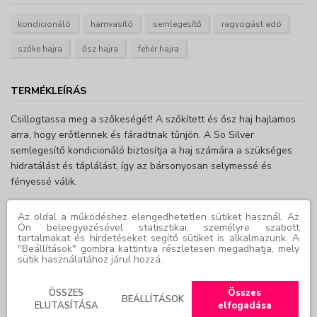
kondicionáló
hamvasító
semlegesítő
ragyogást adó
szőke hajra
ősz hajra
fehér hajra
TERMÉKLEÍRÁS
Csillogtassa meg a szőkeségét! A szőkített és ősz haj hajlamos
arra, hogy erőtlennek és fáradtnak tűnjön. A So Silver
semlegesítő kondicionáló biztosítja a haj számára a szükséges
hidratálást és táplálást, így az bársonyosan selymessé és
fényessé válik.
Használata:
Az oldal a működéshez elengedhetetlen sütiket használ. Az
Ön beleegyezésével statisztikai, személyre szabott
Samponozás után vigye fel a hossz közepétől a végekig, és
tartalmakat és hirdetéseket segítő sütiket is alkalmazunk. A
hagyja hatni 3 percig. Öblítse le. Ha szembe kerül, azonnal
"Beállítások" gombra kattintva részletesen megadhatja, mely
sütik használatához járul hozzá.
öblítse ki vízzel. Ezután használd a So Silver hajlakkot. Ha a
termék szembe kerül, bő vízzel azonnal öblítsd ki.
ÖSSZES
Összes
BEÁLLÍTÁSOK
ELUTASÍTÁSA
elfogadása
Gyártói adat
›