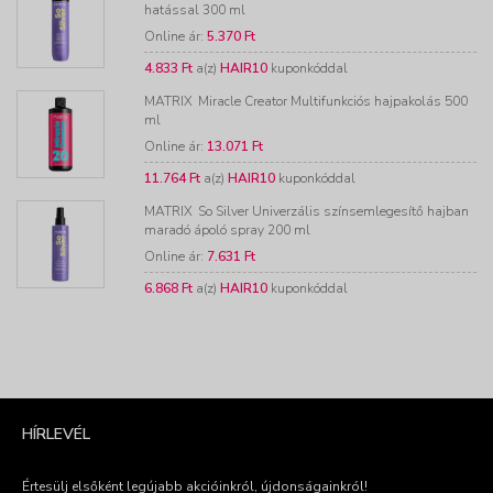
hatással 300 ml
Online ár:
5.370 Ft
4.833 Ft
a(z)
HAIR10
kuponkóddal
MATRIX
Miracle Creator Multifunkciós hajpakolás 500
ml
Online ár:
13.071 Ft
11.764 Ft
a(z)
HAIR10
kuponkóddal
MATRIX
So Silver Univerzális színsemlegesítő hajban
maradó ápoló spray 200 ml
Online ár:
7.631 Ft
6.868 Ft
a(z)
HAIR10
kuponkóddal
HÍRLEVÉL
Értesülj elsőként legújabb akcióinkról, újdonságainkról!