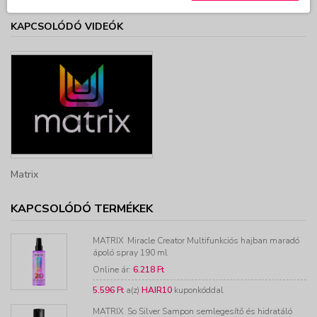
KAPCSOLÓDÓ VIDEÓK
Matrix
KAPCSOLÓDÓ TERMÉKEK
MATRIX
Miracle Creator Multifunkciós hajban maradó
ápoló spray 190 ml
Online ár:
6.218 Ft
5.596 Ft
a(z)
HAIR10
kuponkóddal
MATRIX
So Silver Sampon semlegesítő és hidratáló