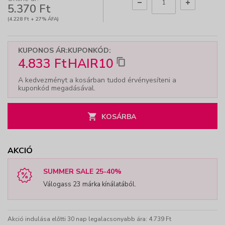
5.370 Ft
(4.228 Ft + 27% ÁFA)
KUPONOS ÁR:
KUPONKÓD:
4.833 Ft
HAIR10
A kedvezményt a kosárban tudod érvényesíteni a
kuponkód megadásával.
KOSÁRBA
AKCIÓ
SUMMER SALE 25-40%
Válogass 23 márka kínálatából.
Akció indulása előtti 30 nap legalacsonyabb ára: 4.739 Ft