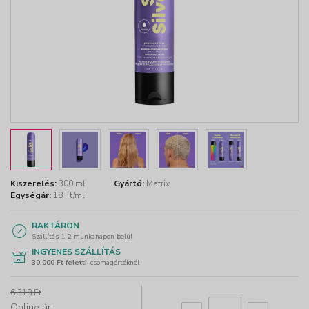
Kiszerelés:
300 ml
Gyártó:
Matrix
Egységár:
18 Ft/ml
RAKTÁRON
Szállítás 1-2 munkanapon belül
INGYENES SZÁLLÍTÁS
30.000 Ft feletti
csomagértéknél
6.318 Ft
Online ár: