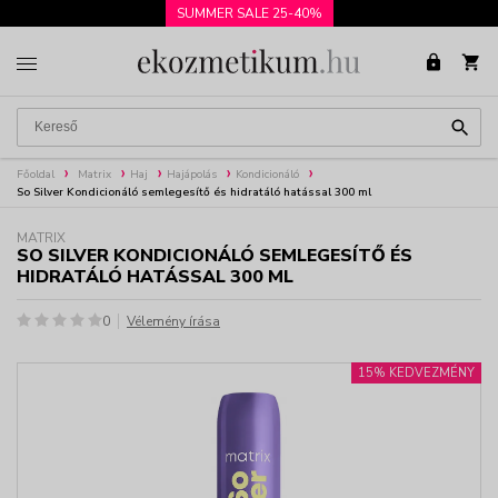
SUMMER SALE 25-40%
Főoldal
Matrix
Haj
Hajápolás
Kondicionáló
So Silver Kondicionáló semlegesítő és hidratáló hatással 300 ml
MATRIX
SO SILVER KONDICIONÁLÓ SEMLEGESÍTŐ ÉS
HIDRATÁLÓ HATÁSSAL 300 ML
0
Vélemény írása
15% KEDVEZMÉNY