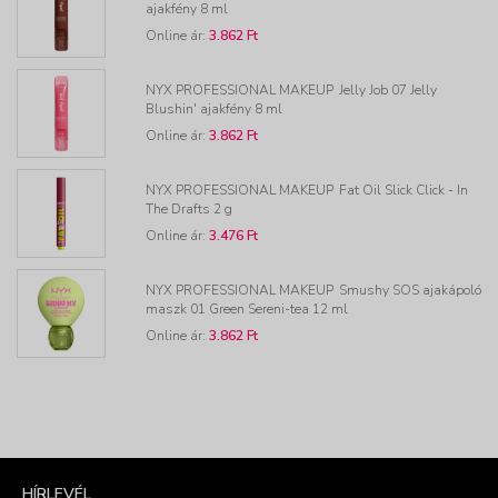
ajakfény 8 ml
Online ár:
3.862 Ft
NYX PROFESSIONAL MAKEUP
Jelly Job 07 Jelly
Blushin' ajakfény 8 ml
Online ár:
3.862 Ft
NYX PROFESSIONAL MAKEUP
Fat Oil Slick Click - In
The Drafts 2 g
Online ár:
3.476 Ft
NYX PROFESSIONAL MAKEUP
Smushy SOS ajakápoló
maszk 01 Green Sereni-tea 12 ml
Online ár:
3.862 Ft
HÍRLEVÉL