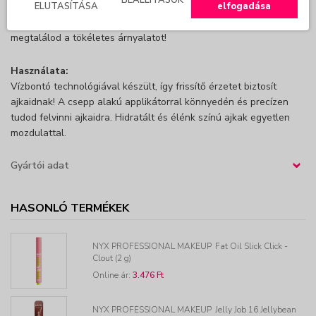
ELUTASÍTÁSA
elfogadása
azonnali fényért, ami egy természetes színú árnyalatot hagy az
ajkaidon. A természetestől az élénk színekig, minden sminkhez
megtalálod a tökéletes árnyalatot!
Használata:
Vízbontó technológiával készült, így frissítő érzetet biztosít
ajkaidnak! A csepp alakú applikátorral könnyedén és precízen
tudod felvinni ajkaidra. Hidratált és élénk színú ajkak egyetlen
mozdulattal.
Gyártói adat
›
HASONLÓ TERMÉKEK
NYX PROFESSIONAL MAKEUP
Fat Oil Slick Click -
Clout (2 g)
Online ár:
3.476 Ft
NYX PROFESSIONAL MAKEUP
Jelly Job 16 Jellybean