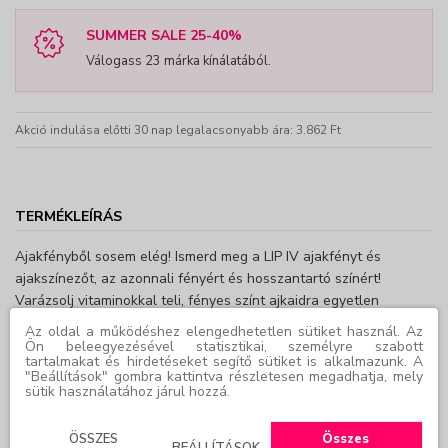
SUMMER SALE 25-40%
Válogass 23 márka kínálatából.
Akció indulása előtti 30 nap legalacsonyabb ára: 3.862 Ft
TERMÉKLEÍRÁS
Ajakfényből sosem elég! Ismerd meg a LIP IV ajakfényt és
ajakszínezőt, az azonnali fényért és hosszantartó színért!
Varázsolj vitaminokkal teli, fényes színt ajkaidra egyetlen
mozdulattal, egyedi, ajakfestő hatással kiegészítve.
Az oldal a működéshez elengedhetetlen sütiket használ. Az
Magnéziummal, B12-vitaminnal és ajakápoló kókuszvízzel
Ön beleegyezésével statisztikai, személyre szabott
tartalmakat és hirdetéseket segítő sütiket is alkalmazunk. A
dúsítva.
"Beállítások" gombra kattintva részletesen megadhatja, mely
sütik használatához járul hozzá.
A Lip IV ajakfény vízbontó technológiával készült, így könnyű,
intenzív pigmenteket és frissítő érzetet biztosít. Használd az
ÖSSZES
Összes
BEÁLLÍTÁSOK