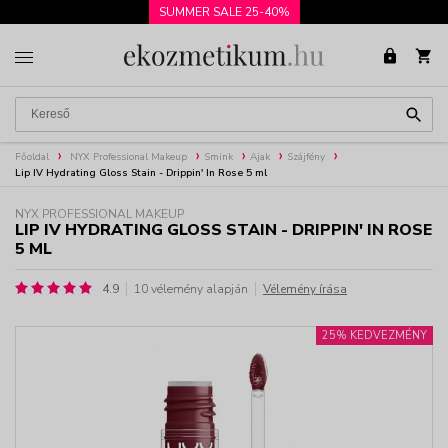
SUMMER SALE 25-40%
Főoldal
NYX Professional Makeup
Smink
Ajak
Szájfény
Lip IV Hydrating Gloss Stain - Drippin' In Rose 5 ml
NYX PROFESSIONAL MAKEUP
LIP IV HYDRATING GLOSS STAIN - DRIPPIN' IN ROSE
5 ML
4.9
10 vélemény alapján
Vélemény írása
25% KEDVEZMÉNY