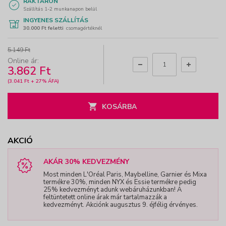
RAKTÁRON
Szállítás 1-2 munkanapon belül
INGYENES SZÁLLÍTÁS
30.000 Ft feletti
csomagértéknél
5.149 Ft
Online ár:
3.862 Ft
(3.041 Ft + 27% ÁFA)
KOSÁRBA
AKCIÓ
AKÁR 30% KEDVEZMÉNY
Most minden L'Oréal Paris, Maybelline, Garnier és Mixa
termékre 30%, minden NYX és Essie termékre pedig
25% kedvezményt adunk webáruházunkban! A
feltüntetett online árak már tartalmazzák a
kedvezményt. Akciónk augusztus 9. éjfélig érvényes.